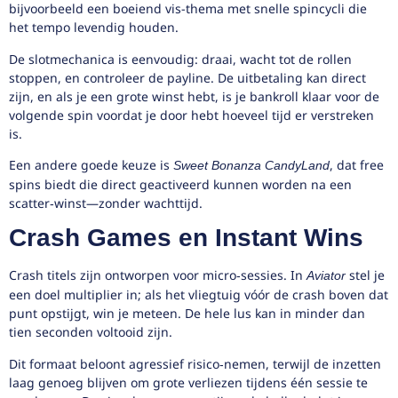
bijvoorbeeld een boeiend vis-thema met snelle spincycli die
het tempo levendig houden.
De slotmechanica is eenvoudig: draai, wacht tot de rollen
stoppen, en controleer de payline. De uitbetaling kan direct
zijn, en als je een grote winst hebt, is je bankroll klaar voor de
volgende spin voordat je door hebt hoeveel tijd er verstreken
is.
Een andere goede keuze is
, dat free
Sweet Bonanza CandyLand
spins biedt die direct geactiveerd kunnen worden na een
scatter‑winst—zonder wachttijd.
Crash Games en Instant Wins
Crash titels zijn ontworpen voor micro‑sessies. In
stel je
Aviator
een doel multiplier in; als het vliegtuig vóór de crash boven dat
punt opstijgt, win je meteen. De hele lus kan in minder dan
tien seconden voltooid zijn.
Dit formaat beloont agressief risico‑nemen, terwijl de inzetten
laag genoeg blijven om grote verliezen tijdens één sessie te