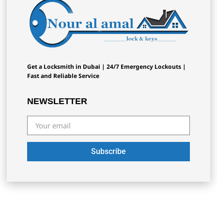
Get a Locksmith in Dubai | 24/7 Emergency Lockouts |
Fast and Reliable Service
NEWSLETTER
Subscribe
OUR SERVICES