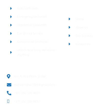
Auto Locksmith
QUICK LINKS
Emergency Locksmith
Home
Residential Locksmith
About Us
Car Unlock Service
Our Services
Commercial Locksmith
Contact Us
Unlock Your Door, Vehicle or
anything
CONTACT DETAILS
Hor Al Anz Deira, Dubai
mohsaniqbal1993@gmail.com
+971 050 506 8651
+971 050 506 8651