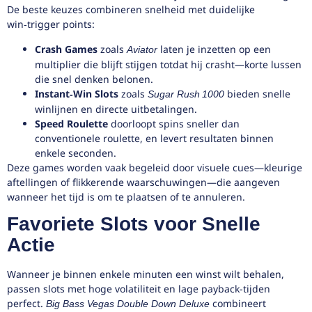
De beste keuzes combineren snelheid met duidelijke
win‑trigger points:
Crash Games
zoals
laten je inzetten op een
Aviator
multiplier die blijft stijgen totdat hij crasht—korte lussen
die snel denken belonen.
Instant‑Win Slots
zoals
bieden snelle
Sugar Rush 1000
winlijnen en directe uitbetalingen.
Speed Roulette
doorloopt spins sneller dan
conventionele roulette, en levert resultaten binnen
enkele seconden.
Deze games worden vaak begeleid door visuele cues—kleurige
aftellingen of flikkerende waarschuwingen—die aangeven
wanneer het tijd is om te plaatsen of te annuleren.
Favoriete Slots voor Snelle
Actie
Wanneer je binnen enkele minuten een winst wilt behalen,
passen slots met hoge volatiliteit en lage payback-tijden
perfect.
combineert
Big Bass Vegas Double Down Deluxe