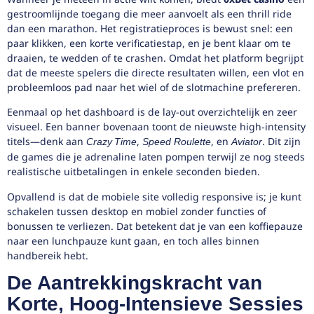
gestroomlijnde toegang die meer aanvoelt als een thrill ride
dan een marathon. Het registratieproces is bewust snel: een
paar klikken, een korte verificatiestap, en je bent klaar om te
draaien, te wedden of te crashen. Omdat het platform begrijpt
dat de meeste spelers die directe resultaten willen, een vlot en
probleemloos pad naar het wiel of de slotmachine prefereren.
Eenmaal op het dashboard is de lay-out overzichtelijk en zeer
visueel. Een banner bovenaan toont de nieuwste high‑intensity
titels—denk aan
,
, en
. Dit zijn
Crazy Time
Speed Roulette
Aviator
de games die je adrenaline laten pompen terwijl ze nog steeds
realistische uitbetalingen in enkele seconden bieden.
Opvallend is dat de mobiele site volledig responsive is; je kunt
schakelen tussen desktop en mobiel zonder functies of
bonussen te verliezen. Dat betekent dat je van een koffiepauze
naar een lunchpauze kunt gaan, en toch alles binnen
handbereik hebt.
De Aantrekkingskracht van
Korte, Hoog‑Intensieve Sessies