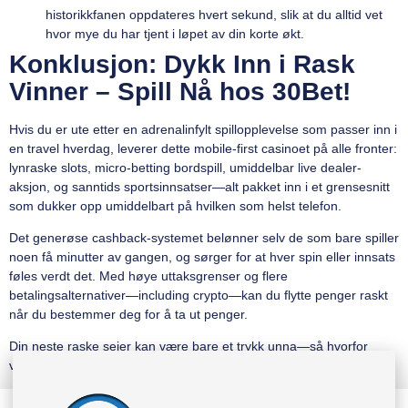
historikkfanen oppdateres hvert sekund, slik at du alltid vet
hvor mye du har tjent i løpet av din korte økt.
Konklusjon: Dykk Inn i Rask
Vinner – Spill Nå hos 30Bet!
Hvis du er ute etter en adrenalinfylt spillopplevelse som passer inn i
en travel hverdag, leverer dette mobile‑first casinoet på alle fronter:
lynraske slots, micro‑betting bordspill, umiddelbar live dealer-
aksjon, og sanntids sportsinnsatser—alt pakket inn i et grensesnitt
som dukker opp umiddelbart på hvilken som helst telefon.
Det generøse cashback-systemet belønner selv de som bare spiller
noen få minutter av gangen, og sørger for at hver spin eller innsats
føles verdt det. Med høye uttaksgrenser og flere
betalingsalternativer—including crypto—kan du flytte penger raskt
når du bestemmer deg for å ta ut penger.
Din neste raske seier kan være bare et trykk unna—så hvorfor
vente?
Play Now at
30Bet casino
!