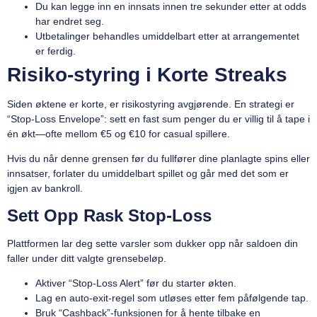
Du kan legge inn en innsats innen tre sekunder etter at odds
har endret seg.
Utbetalinger behandles umiddelbart etter at arrangementet
er ferdig.
Risiko‑styring i Korte Streaks
Siden øktene er korte, er risikostyring avgjørende. En strategi er
“Stop‑Loss Envelope”: sett en fast sum penger du er villig til å tape i
én økt—ofte mellom €5 og €10 for casual spillere.
Hvis du når denne grensen før du fullfører dine planlagte spins eller
innsatser, forlater du umiddelbart spillet og går med det som er
igjen av bankroll.
Sett Opp Rask Stop‑Loss
Plattformen lar deg sette varsler som dukker opp når saldoen din
faller under ditt valgte grensebeløp.
Aktiver “Stop‑Loss Alert” før du starter økten.
Lag en auto‑exit-regel som utløses etter fem påfølgende tap.
Bruk “Cashback”-funksjonen for å hente tilbake en