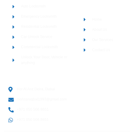
Auto Locksmith
QUICK LINKS
Emergency Locksmith
Home
Residential Locksmith
About Us
Car Unlock Service
Our Services
Commercial Locksmith
Contact Us
Unlock Your Door, Vehicle or
anything
CONTACT DETAILS
Hor Al Anz Deira, Dubai
mohsaniqbal1993@gmail.com
+971 050 506 8651
+971 050 506 8651