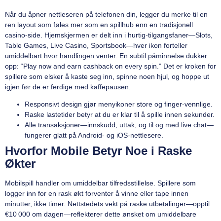
Når du åpner nettleseren på telefonen din, legger du merke til en
ren layout som føles mer som en spillhub enn en tradisjonell
casino-side. Hjemskjermen er delt inn i hurtig‑tilgangsfaner—Slots,
Table Games, Live Casino, Sportsbook—hver ikon forteller
umiddelbart hvor handlingen venter. En subtil påminnelse dukker
opp: “Play now and earn cashback on every spin.” Det er kroken for
spillere som elsker å kaste seg inn, spinne noen hjul, og hoppe ut
igjen før de er ferdige med kaffepausen.
Responsivt design gjør menyikoner store og finger‑vennlige.
Raske lastetider betyr at du er klar til å spille innen sekunder.
Alle transaksjoner—innskudd, uttak, og til og med live chat—
fungerer glatt på Android- og iOS‑nettlesere.
Hvorfor Mobile Betyr Noe i Raske
Økter
Mobilspill handler om umiddelbar tilfredsstillelse. Spillere som
logger inn for en rask økt forventer å vinne eller tape innen
minutter, ikke timer. Nettstedets vekt på raske utbetalinger—opptil
€10 000 om dagen—reflekterer dette ønsket om umiddelbare