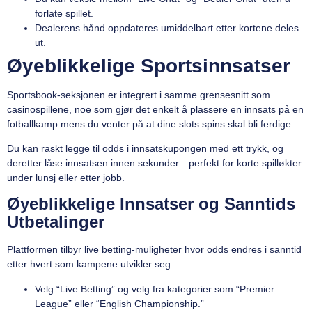
forlate spillet.
Dealerens hånd oppdateres umiddelbart etter kortene deles
ut.
Øyeblikkelige Sportsinnsatser
Sportsbook-seksjonen er integrert i samme grensesnitt som
casinospillene, noe som gjør det enkelt å plassere en innsats på en
fotballkamp mens du venter på at dine slots spins skal bli ferdige.
Du kan raskt legge til odds i innsatskupongen med ett trykk, og
deretter låse innsatsen innen sekunder—perfekt for korte spilløkter
under lunsj eller etter jobb.
Øyeblikkelige Innsatser og Sanntids
Utbetalinger
Plattformen tilbyr live betting-muligheter hvor odds endres i sanntid
etter hvert som kampene utvikler seg.
Velg “Live Betting” og velg fra kategorier som “Premier
League” eller “English Championship.”