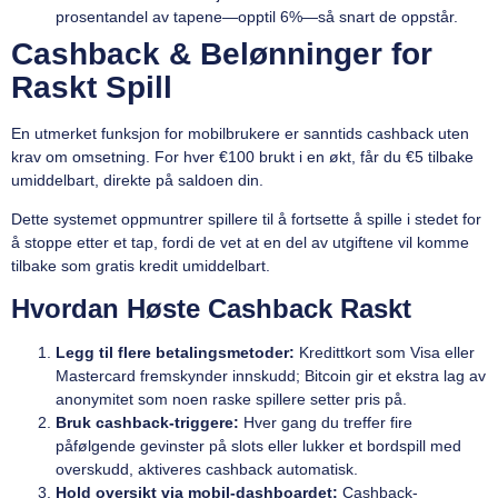
prosentandel av tapene—opptil 6%—så snart de oppstår.
Cashback & Belønninger for
Raskt Spill
En utmerket funksjon for mobilbrukere er sanntids cashback uten
krav om omsetning. For hver €100 brukt i en økt, får du €5 tilbake
umiddelbart, direkte på saldoen din.
Dette systemet oppmuntrer spillere til å fortsette å spille i stedet for
å stoppe etter et tap, fordi de vet at en del av utgiftene vil komme
tilbake som gratis kredit umiddelbart.
Hvordan Høste Cashback Raskt
Legg til flere betalingsmetoder:
Kredittkort som Visa eller
Mastercard fremskynder innskudd; Bitcoin gir et ekstra lag av
anonymitet som noen raske spillere setter pris på.
Bruk cashback-triggere:
Hver gang du treffer fire
påfølgende gevinster på slots eller lukker et bordspill med
overskudd, aktiveres cashback automatisk.
Hold oversikt via mobil-dashboardet:
Cashback-