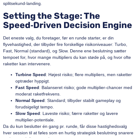
splitsekund-landing.
Setting the Stage: The
Speed‑Driven Decision Engine
Det eneste valg, du foretager, før en runde starter, er din
flyvehastighed, der tilbyder fire forskellige risikoniveauer: Turbo,
Fast, Normal (standard), og Slow. Denne ene beslutning sætter
tempoet for, hvor mange multipliers du kan støde på, og hvor ofte
raketter kan intervenere.
Turbine Speed
: Højest risiko; flere multipliers, men raketter
optræder hyppigt.
Fast Speed
: Balanseret risiko; gode multiplier-chancer med
moderat raketfrekvens.
Normal Speed
: Standard; tilbyder stabilt gameplay og
forudsigeligt tempo.
Slow Speed
: Laveste risiko; færre raketter og lavere
multiplier-potentiale.
Da du kun beslutter én gang pr. runde, får disse hastighedsvalg
hver session til at føles som en hurtig strategisk beslutning snarere