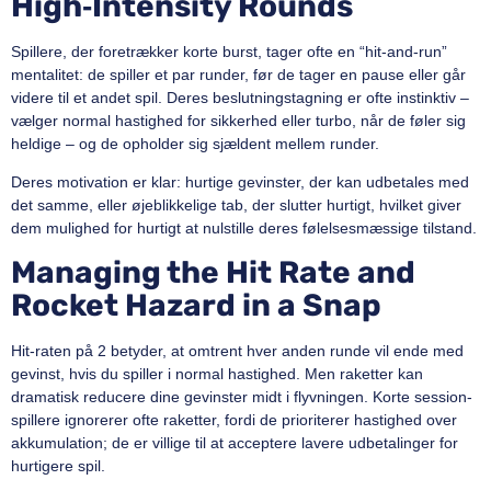
High‑Intensity Rounds
Spillere, der foretrækker korte burst, tager ofte en “hit‑and‑run”
mentalitet: de spiller et par runder, før de tager en pause eller går
videre til et andet spil. Deres beslutningstagning er ofte instinktiv –
vælger normal hastighed for sikkerhed eller turbo, når de føler sig
heldige – og de opholder sig sjældent mellem runder.
Deres motivation er klar: hurtige gevinster, der kan udbetales med
det samme, eller øjeblikkelige tab, der slutter hurtigt, hvilket giver
dem mulighed for hurtigt at nulstille deres følelsesmæssige tilstand.
Managing the Hit Rate and
Rocket Hazard in a Snap
Hit-raten på 2 betyder, at omtrent hver anden runde vil ende med
gevinst, hvis du spiller i normal hastighed. Men raketter kan
dramatisk reducere dine gevinster midt i flyvningen. Korte session-
spillere ignorerer ofte raketter, fordi de prioriterer hastighed over
akkumulation; de er villige til at acceptere lavere udbetalinger for
hurtigere spil.