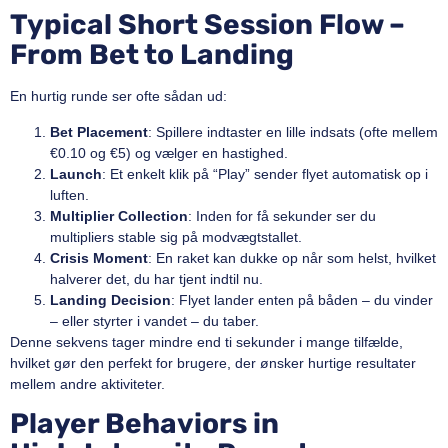
Typical Short Session Flow –
From Bet to Landing
En hurtig runde ser ofte sådan ud:
Bet Placement
: Spillere indtaster en lille indsats (ofte mellem
€0.10 og €5) og vælger en hastighed.
Launch
: Et enkelt klik på “Play” sender flyet automatisk op i
luften.
Multiplier Collection
: Inden for få sekunder ser du
multipliers stable sig på modvægtstallet.
Crisis Moment
: En raket kan dukke op når som helst, hvilket
halverer det, du har tjent indtil nu.
Landing Decision
: Flyet lander enten på båden – du vinder
– eller styrter i vandet – du taber.
Denne sekvens tager mindre end ti sekunder i mange tilfælde,
hvilket gør den perfekt for brugere, der ønsker hurtige resultater
mellem andre aktiviteter.
Player Behaviors in