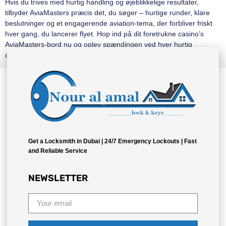
Hvis du trives med hurtig handling og øjeblikkelige resultater,
tilbyder AviaMasters præcis det, du søger – hurtige runder, klare
beslutninger og et engagerende aviation-tema, der forbliver friskt
hver gang, du lancerer flyet. Hop ind på dit foretrukne casino’s
AviaMasters-bord nu og oplev spændingen ved hver hurtig
opstigning og pludselig landing.
Get a Locksmith in Dubai | 24/7 Emergency Lockouts | Fast
and Reliable Service
NEWSLETTER