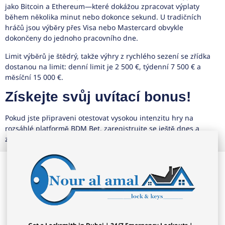
jako Bitcoin a Ethereum—které dokážou zpracovat výplaty
během několika minut nebo dokonce sekund. U tradičních
hráčů jsou výběry přes Visa nebo Mastercard obvykle
dokončeny do jednoho pracovního dne.
Limit výběrů je štědrý, takže výhry z rychlého sezení se zřídka
dostanou na limit: denní limit je 2 500 €, týdenní 7 500 € a
měsíční 15 000 €.
Získejte svůj uvítací bonus!
Pokud jste připraveni otestovat vysokou intenzitu hry na
rozsáhlé platformě BDM Bet, zaregistrujte se ještě dnes a
zažijte vzrušení z rychlých spinů a okamžitých výplat.