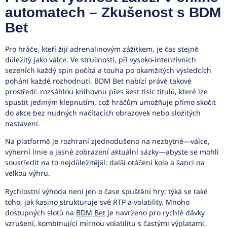
automatech – Zkušenost s BDM
Bet
Pro hráče, kteří žijí adrenalinovým zážitkem, je čas stejně
důležitý jako válce. Ve stručnosti, při vysoko‑intenzivních
sezeních každý spin počítá a touha po okamžitých výsledcích
pohání každé rozhodnutí. BDM Bet nabízí právě takové
prostředí: rozsáhlou knihovnu přes šest tisíc titulů, které lze
spustit jediným klepnutím, což hráčům umožňuje přímo skočit
do akce bez nudných načítacích obrazovek nebo složitých
nastavení.
Na platformě je rozhraní zjednodušeno na nezbytné—válce,
výherní linie a jasné zobrazení aktuální sázky—abyste se mohli
soustředit na to nejdůležitější: další otáčení kola a šanci na
velkou výhru.
Rychlostní výhoda není jen o čase spuštění hry; týká se také
toho, jak kasino strukturuje své RTP a volatility. Mnoho
dostupných slotů na
BDM Bet
je navrženo pro rychlé dávky
vzrušení, kombinující mírnou volatilitu s častými výplatami,