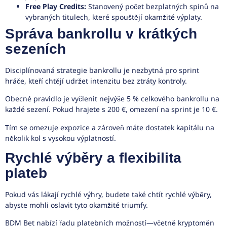
Free Play Credits:
Stanovený počet bezplatných spinů na
vybraných titulech, které spouštějí okamžité výplaty.
Správa bankrollu v krátkých
sezeních
Disciplínovaná strategie bankrollu je nezbytná pro sprint
hráče, kteří chtějí udržet intenzitu bez ztráty kontroly.
Obecné pravidlo je vyčlenit nejvýše 5 % celkového bankrollu na
každé sezení. Pokud hrajete s 200 €, omezení na sprint je 10 €.
Tím se omezuje expozice a zároveň máte dostatek kapitálu na
několik kol s vysokou výplatností.
Rychlé výběry a flexibilita
plateb
Pokud vás lákají rychlé výhry, budete také chtít rychlé výběry,
abyste mohli oslavit tyto okamžité triumfy.
BDM Bet nabízí řadu platebních možností—včetně kryptoměn