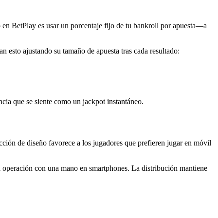
o en BetPlay es usar un porcentaje fijo de tu bankroll por apuesta—a
an esto ajustando su tamaño de apuesta tras cada resultado:
ncia que se siente como un jackpot instantáneo.
cción de diseño favorece a los jugadores que prefieren jugar en móvil
na operación con una mano en smartphones. La distribución mantiene