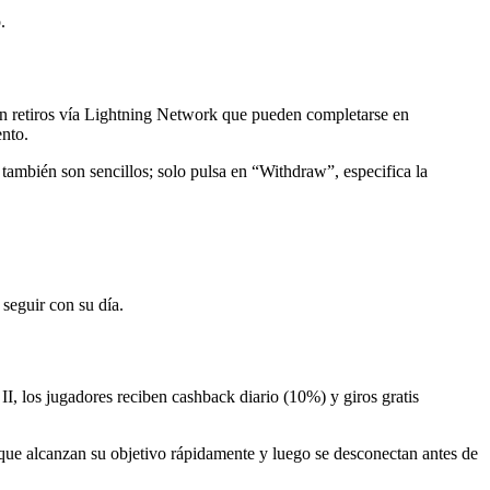
.
n retiros vía Lightning Network que pueden completarse en
ento.
también son sencillos; solo pulsa en “Withdraw”, especifica la
seguir con su día.
I, los jugadores reciben cashback diario (10%) y giros gratis
ue alcanzan su objetivo rápidamente y luego se desconectan antes de