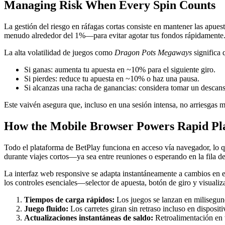
Managing Risk When Every Spin Counts
La gestión del riesgo en ráfagas cortas consiste en mantener las apue
menudo alrededor del 1%—para evitar agotar tus fondos rápidamente
La alta volatilidad de juegos como
Dragon Pots Megaways
significa 
Si ganas: aumenta tu apuesta en ~10% para el siguiente giro.
Si pierdes: reduce tu apuesta en ~10% o haz una pausa.
Si alcanzas una racha de ganancias: considera tomar un descans
Este vaivén asegura que, incluso en una sesión intensa, no arriesgas 
How the Mobile Browser Powers Rapid Pl
Todo el plataforma de BetPlay funciona en acceso vía navegador, lo qu
durante viajes cortos—ya sea entre reuniones o esperando en la fila d
La interfaz web responsive se adapta instantáneamente a cambios en 
los controles esenciales—selector de apuesta, botón de giro y visualiz
Tiempos de carga rápidos:
Los juegos se lanzan en milisegund
Juego fluido:
Los carretes giran sin retraso incluso en disposi
Actualizaciones instantáneas de saldo:
Retroalimentación en v