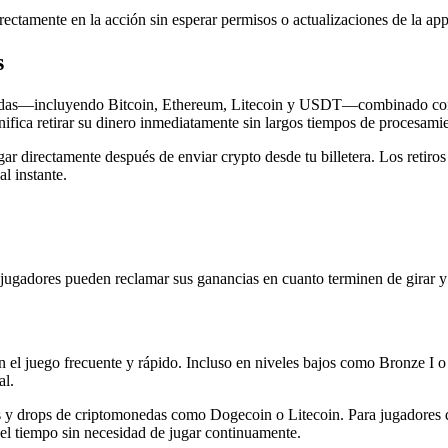
irectamente en la acción sin esperar permisos o actualizaciones de la app
s
omonedas—incluyendo Bitcoin, Ethereum, Litecoin y USDT—combinado co
nifica retirar su dinero inmediatamente sin largos tiempos de procesami
 directamente después de enviar crypto desde tu billetera. Los retiros 
al instante.
s jugadores pueden reclamar sus ganancias en cuanto terminen de girar y 
l juego frecuente y rápido. Incluso en niveles bajos como Bronze I o I
al.
s y drops de criptomonedas como Dogecoin o Litecoin. Para jugadores q
el tiempo sin necesidad de jugar continuamente.