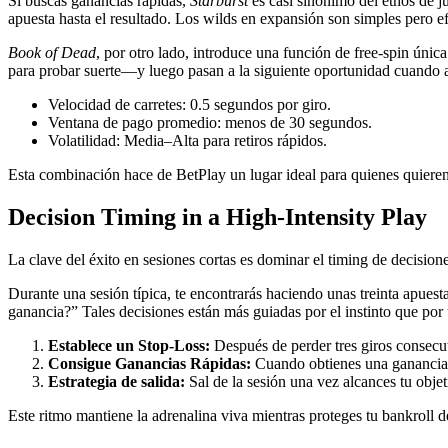
Si buscas ganancias rápidas,
Starburst
es casi sinónimo del ethos de j
apuesta hasta el resultado. Los wilds en expansión son simples pero 
Book of Dead
, por otro lado, introduce una función de free‑spin ún
para probar suerte—y luego pasan a la siguiente oportunidad cuando 
Velocidad de carretes: 0.5 segundos por giro.
Ventana de pago promedio: menos de 30 segundos.
Volatilidad: Media–Alta para retiros rápidos.
Esta combinación hace de BetPlay un lugar ideal para quienes quieren
Decision Timing in a High‑Intensity Play
La clave del éxito en sesiones cortas es dominar el timing de decis
Durante una sesión típica, te encontrarás haciendo unas treinta apues
ganancia?” Tales decisiones están más guiadas por el instinto que por
Establece un Stop‑Loss:
Después de perder tres giros consecut
Consigue Ganancias Rápidas:
Cuando obtienes una ganancia, 
Estrategia de salida:
Sal de la sesión una vez alcances tu objet
Este ritmo mantiene la adrenalina viva mientras proteges tu bankroll d