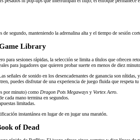
ers pesados ni pop‑ups que interrumpan el flujo; el enfoque permanece en
 de segundo, manteniendo la adrenalina alta y el tiempo de sesión cort
s Game Library
 para sesiones rápidas, la selección se limita a títulos que ofrecen re
ideales para jugadores que quieren probar suerte en menos de diez minuto
Las señales de sonido en los desencadenantes de ganancia son nítidas, y 
ren, puedes disfrutar de una experiencia de juego fluida que respeta tu
es por minuto) como
Dragon Pots Megaways
y
Vortex Aero
.
e cada mano termina en segundos.
puestas limitadas.
tificación instantánea en lugar de en jugar una maratón.
Book of Dead