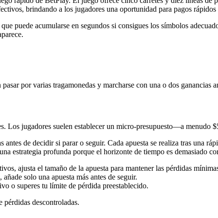
uego rápido de BetPlay. El juego ofrece cinco carretes y diez líneas d
efectivos, brindando a los jugadores una oportunidad para pagos rápidos
ica que puede acumularse en segundos si consigues los símbolos adecuad
aparece.
 pasar por varias tragamonedas y marcharse con una o dos ganancias an
iones. Los jugadores suelen establecer un micro‑presupuesto—a menudo $
tas antes de decidir si parar o seguir. Cada apuesta se realiza tras una
 una estrategia profunda porque el horizonte de tiempo es demasiado cor
ivos, ajusta el tamaño de la apuesta para mantener las pérdidas mínima
añade solo una apuesta más antes de seguir.
ivo o superes tu límite de pérdida preestablecido.
e pérdidas descontroladas.