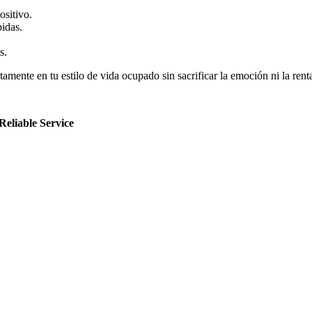
ositivo.
idas.
s.
ente en tu estilo de vida ocupado sin sacrificar la emoción ni la renta
Reliable Service