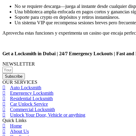
No se requiere descarga—juega al instante desde cualquier disp
Una biblioteca amplia enfocada en pagos cortos y ganancias ráp
Soporte para crypto en depósitos y retiros instantáneos.
Un sistema VIP que recompensa sesiones breves pero frecuente
Aprovecha estas funciones y experimenta un casino que encaja perfectam
Get a Locksmith in Dubai | 24/7 Emergency Lockouts | Fast and 
NEWSLETTER
Subscribe
OUR SERVICES
Auto Locksmith
Emergency Locksmith
Residential Locksmith
Car Unlock Service
Commercial Locksmith
Unlock Your Door, Vehicle or anything
Quick Links
Home
About Us