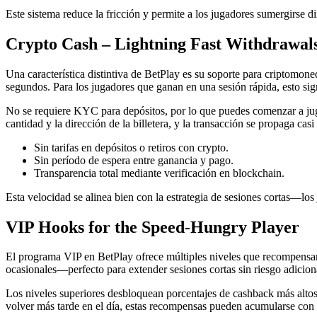
Este sistema reduce la fricción y permite a los jugadores sumergirse d
Crypto Cash – Lightning Fast Withdrawal
Una característica distintiva de BetPlay es su soporte para cript
segundos. Para los jugadores que ganan en una sesión rápida, esto sig
No se requiere KYC para depósitos, por lo que puedes comenzar a jugar
cantidad y la dirección de la billetera, y la transacción se propaga casi 
Sin tarifas en depósitos o retiros con crypto.
Sin período de espera entre ganancia y pago.
Transparencia total mediante verificación en blockchain.
Esta velocidad se alinea bien con la estrategia de sesiones cortas—lo
VIP Hooks for the Speed‑Hungry Player
El programa VIP en BetPlay ofrece múltiples niveles que recompensan e
ocasionales—perfecto para extender sesiones cortas sin riesgo adicion
Los niveles superiores desbloquean porcentajes de cashback más alto
volver más tarde en el día, estas recompensas pueden acumularse con 