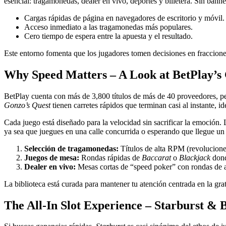
esencial: tragamonedas, dealer en vivo, deportes y billetera. Sin bann
Cargas rápidas de página en navegadores de escritorio y móvil.
Acceso inmediato a las tragamonedas más populares.
Cero tiempo de espera entre la apuesta y el resultado.
Este entorno fomenta que los jugadores tomen decisiones en fracciones
Why Speed Matters – A Look at BetPlay’
BetPlay cuenta con más de 3,800 títulos de más de 40 proveedores, pero
Gonzo’s Quest
tienen carretes rápidos que terminan casi al instante, 
Cada juego está diseñado para la velocidad sin sacrificar la emoción. 
ya sea que juegues en una calle concurrida o esperando que llegue un t
Selección de tragamonedas:
Títulos de alta RPM (revolucion
Juegos de mesa:
Rondas rápidas de
Baccarat
o
Blackjack
dond
Dealer en vivo:
Mesas cortas de “speed poker” con rondas de a
La biblioteca está curada para mantener tu atención centrada en la gra
The All‑In Slot Experience – Starburst & 