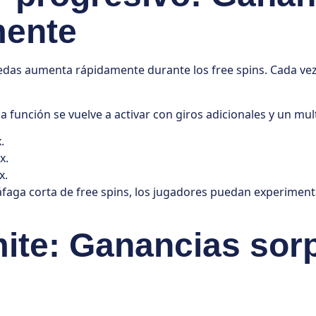
mente
edas aumenta rápidamente durante los free spins. Cada vez
a función se vuelve a activar con giros adicionales y un mu
.
x.
x.
áfaga corta de free spins, los jugadores puedan experimen
ite: Ganancias sor