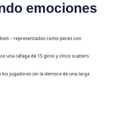
ando emociones
 symbols – representados como peces con
ce una ráfaga de 15 giros y cinco scatters
 los jugadores sin la demora de una larga