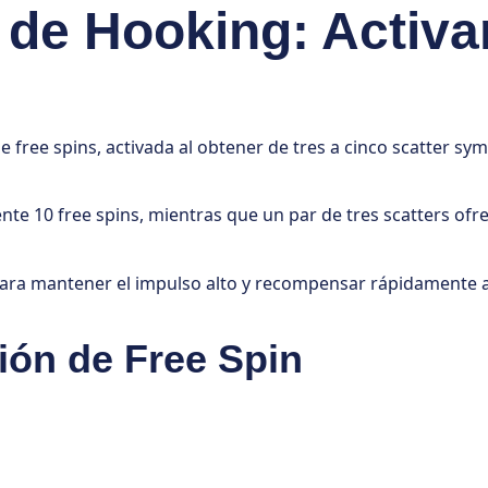
s de Hooking: Activ
 de free spins, activada al obtener de tres a cinco scatter
e 10 free spins, mientras que un par de tres scatters ofre
para mantener el impulso alto y recompensar rápidamente a
ión de Free Spin