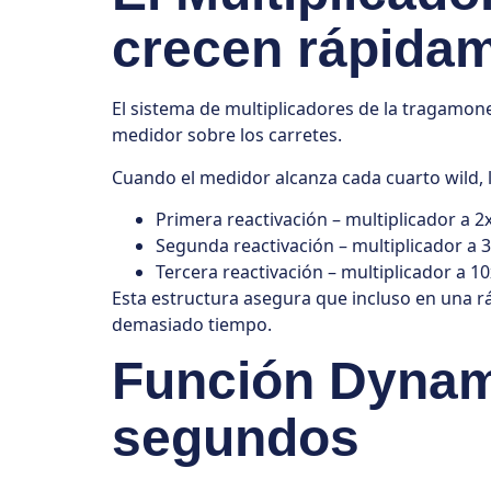
crecen rápida
El sistema de multiplicadores de la tragamon
medidor sobre los carretes.
Cuando el medidor alcanza cada cuarto wild, l
Primera reactivación – multiplicador a 2x
Segunda reactivación – multiplicador a 3
Tercera reactivación – multiplicador a 10
Esta estructura asegura que incluso en una r
demasiado tiempo.
Función Dynam
segundos