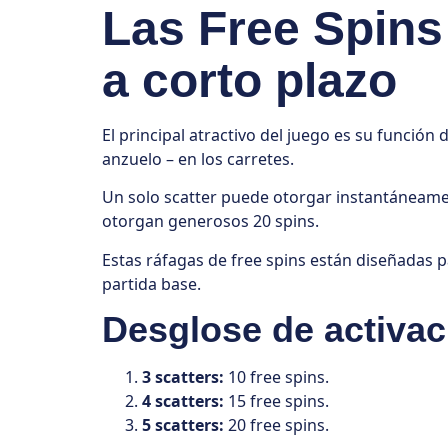
Las Free Spin
a corto plazo
El principal atractivo del juego es su función
anzuelo – en los carretes.
Un solo scatter puede otorgar instantáneament
otorgan generosos 20 spins.
Estas ráfagas de free spins están diseñadas 
partida base.
Desglose de activac
3 scatters:
10 free spins.
4 scatters:
15 free spins.
5 scatters:
20 free spins.