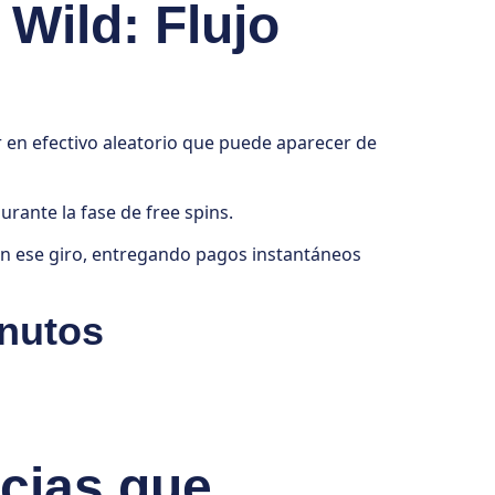
Wild: Flujo
r en efectivo aleatorio que puede aparecer de
rante la fase de free spins.
 en ese giro, entregando pagos instantáneos
inutos
ncias que