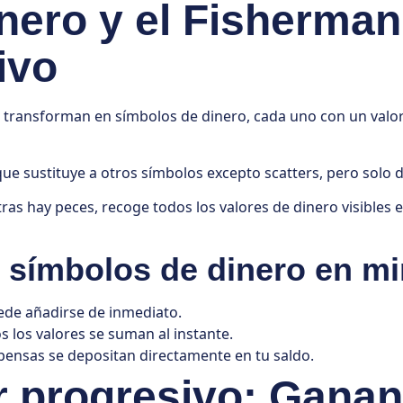
nero y el Fisherman 
ivo
se transforman en símbolos de dinero, cada uno con un valo
e sustituye a otros símbolos excepto scatters, pero solo du
ras hay peces, recoge todos los valores de dinero visibles
 símbolos de dinero en m
uede añadirse de inmediato.
 los valores se suman al instante.
mpensas se depositan directamente en tu saldo.
or progresivo: Gana