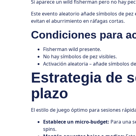
Si aparece un wild fisherman pero no hay pece
Este evento aleatorio añade símbolos de pez
evitan el aburrimiento en ráfagas cortas.
Condiciones para ac
Fisherman wild presente.
No hay símbolos de pez visibles.
Activación aleatoria – añade símbolos d
Estrategia de s
plazo
El estilo de juego óptimo para sesiones rápida
Establece un micro‑budget:
Para una se
spins.