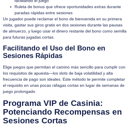
facilitando el juego
Ruleta de bonus que ofrece oportunidades extras durante
paradas rápidas entre sesiones
Un jugador puede reclamar el bono de bienvenida en su primera
visita, gastar sus giros gratis en dos sesiones durante las pausas
de almuerzo, y luego usar el dinero restante del bono como semilla
para futuras jugadas cortas.
Facilitando el Uso del Bono en
Sesiones Rápidas
Elige juegos que permitan el camino más sencillo para cumplir con
los requisitos de apuesta—los slots de baja volatilidad y alta
frecuencia de pago son ideales. Este método te permite completar
el requisito en unas pocas ráfagas cortas en lugar de semanas de
juego prolongado.
Programa VIP de Casinia:
Potenciando Recompensas en
Sesiones Cortas