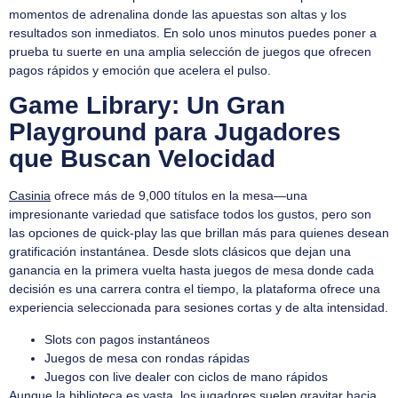
momentos de adrenalina donde las apuestas son altas y los
resultados son inmediatos. En solo unos minutos puedes poner a
prueba tu suerte en una amplia selección de juegos que ofrecen
pagos rápidos y emoción que acelera el pulso.
Game Library: Un Gran
Playground para Jugadores
que Buscan Velocidad
Casinia
ofrece más de 9,000 títulos en la mesa—una
impresionante variedad que satisface todos los gustos, pero son
las opciones de quick‑play las que brillan más para quienes desean
gratificación instantánea. Desde slots clásicos que dejan una
ganancia en la primera vuelta hasta juegos de mesa donde cada
decisión es una carrera contra el tiempo, la plataforma ofrece una
experiencia seleccionada para sesiones cortas y de alta intensidad.
Slots con pagos instantáneos
Juegos de mesa con rondas rápidas
Juegos con live dealer con ciclos de mano rápidos
Aunque la biblioteca es vasta, los jugadores suelen gravitar hacia