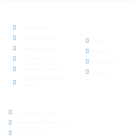
OUR SERVICES
Auto Locksmith
QUICK LINKS
Emergency Locksmith
Home
Residential Locksmith
About Us
Car Unlock Service
Our Services
Commercial Locksmith
Contact Us
Unlock Your Door, Vehicle or
anything
CONTACT DETAILS
Hor Al Anz Deira, Dubai
mohsaniqbal1993@gmail.com
+971 050 506 8651