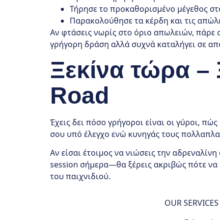
Τήρησε το προκαθορισμένο μέγεθος στ
Παρακολούθησε τα κέρδη και τις απώλε
Αν φτάσεις νωρίς στο όριο απωλειών, πάρε 
γρήγορη δράση αλλά συχνά καταλήγει σε απ
Ξεκίνα τώρα – 
Road
Έχεις δει πόσο γρήγοροι είναι οι γύροι, πώ
σου υπό έλεγχο ενώ κυνηγάς τους πολλαπλα
Αν είσαι έτοιμος να νιώσεις την αδρεναλίν
session σήμερα—θα ξέρεις ακριβώς πότε να 
του παιχνιδιού.
OUR SERVICES