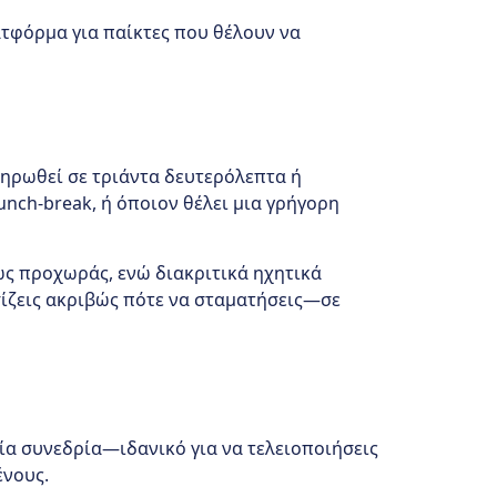
λατφόρμα για παίκτες που θέλουν να
ηρωθεί σε τριάντα δευτερόλεπτα ή
unch‑break, ή όποιον θέλει μια γρήγορη
ώς προχωράς, ενώ διακριτικά ηχητικά
σίζεις ακριβώς πότε να σταματήσεις—σε
μία συνεδρία—ιδανικό για να τελειοποιήσεις
ένους.