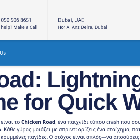
 050 506 8651
Dubai, UAE
help? Make a Call
Hor Al Anz Deira, Dubai
 Us
ad: Lightnin
e for Quick W
 είναι το
Chicken Road
, ένα παιχνίδι τύπου crash που σο
 Κάθε γύρος μοιάζει με σπριντ: ορίζεις ένα στοίχημα, π
 κρυμμένες παγίδες. Ο στόχος είναι απλός—να αποσύρεις 