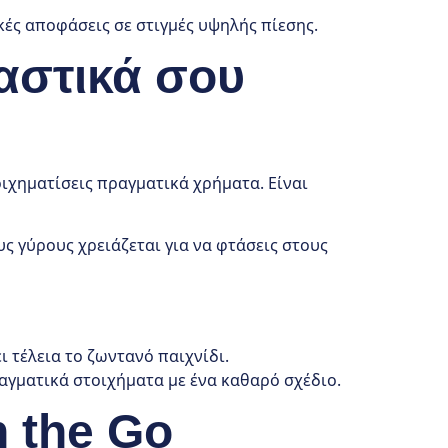
κές αποφάσεις σε στιγμές υψηλής πίεσης.
αστικά σου
ιχηματίσεις πραγματικά χρήματα. Είναι
ς γύρους χρειάζεται για να φτάσεις στους
 τέλεια το ζωντανό παιχνίδι.
αγματικά στοιχήματα με ένα καθαρό σχέδιο.
n the Go