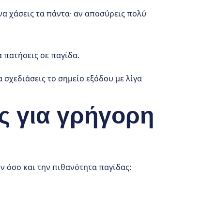
να χάσεις τα πάντα· αν αποσύρεις πολύ
 πατήσεις σε παγίδα.
 σχεδιάσεις το σημείο εξόδου με λίγα
ς για γρήγορη
ν όσο και την πιθανότητα παγίδας: