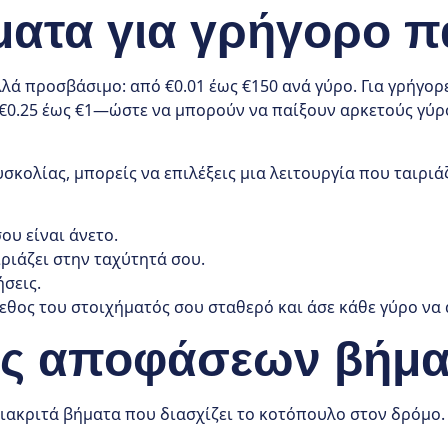
ατα για γρήγορο πα
ά προσβάσιμο: από €0.01 έως €150 ανά γύρο. Για γρήγορε
0.25 έως €1—ώστε να μπορούν να παίξουν αρκετούς γύρο
κολίας, μπορείς να επιλέξεις μια λειτουργία που ταιριά
ου είναι άνετο.
ριάζει στην ταχύτητά σου.
ήσεις.
έγεθος του στοιχήματός σου σταθερό και άσε κάθε γύρο να
ης αποφάσεων βήμα
διακριτά βήματα που διασχίζει το κοτόπουλο στον δρόμο.