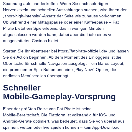
Spannung aufeinandertreffen. Wenn Sie nach sofortigen
Nervenkitzeln und schnellen Auszahlungen suchen, wird Ihnen der
„short‑high‑intensity“-Ansatz der Seite wie zuhause vorkommen.
Ob während einer Mittagspause oder einer Kaffeepause – Fat
Pirate bietet ein Spielerlebnis, das in wenigen Minuten
abgeschlossen werden kann, dabei aber die Tiefe eines voll
ausgestatteten Casinos bietet.
Starten Sie Ihr Abenteuer bei
https://fatpirate-offiziell.de/
und lassen
Sie die Action beginnen. Ab dem Moment des Einloggens ist die
Oberfläche für schnelle Navigation ausgelegt – ein klares Layout,
ein prominenter Spin-Button und eine „Play Now“-Option, die
endloses Menüscrollen überspringt.
Schneller
Mobile‑Gameplay‑Vorsprung
Einer der größten Reize von Fat Pirate ist seine
Mobile‑Bereitschaft. Die Plattform ist vollständig für iOS- und
Android-Geräte optimiert, was bedeutet, dass Sie von überall aus
spinnen, wetten oder live spielen können – kein App-Download