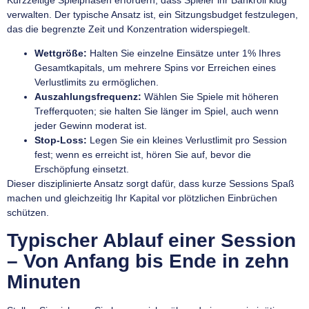
verwalten. Der typische Ansatz ist, ein Sitzungsbudget festzulegen,
das die begrenzte Zeit und Konzentration widerspiegelt.
Wettgröße:
Halten Sie einzelne Einsätze unter 1% Ihres
Gesamtkapitals, um mehrere Spins vor Erreichen eines
Verlustlimits zu ermöglichen.
Auszahlungsfrequenz:
Wählen Sie Spiele mit höheren
Trefferquoten; sie halten Sie länger im Spiel, auch wenn
jeder Gewinn moderat ist.
Stop‑Loss:
Legen Sie ein kleines Verlustlimit pro Session
fest; wenn es erreicht ist, hören Sie auf, bevor die
Erschöpfung einsetzt.
Dieser disziplinierte Ansatz sorgt dafür, dass kurze Sessions Spaß
machen und gleichzeitig Ihr Kapital vor plötzlichen Einbrüchen
schützen.
Typischer Ablauf einer Session
– Von Anfang bis Ende in zehn
Minuten