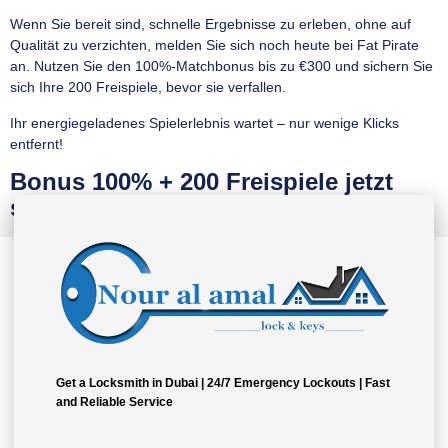
Wenn Sie bereit sind, schnelle Ergebnisse zu erleben, ohne auf
Qualität zu verzichten, melden Sie sich noch heute bei Fat Pirate
an. Nutzen Sie den 100%‑Matchbonus bis zu €300 und sichern Sie
sich Ihre 200 Freispiele, bevor sie verfallen.
Ihr energiegeladenes Spielerlebnis wartet – nur wenige Klicks
entfernt!
Bonus 100% + 200 Freispiele jetzt
sichern!
Get a Locksmith in Dubai | 24/7 Emergency Lockouts | Fast
and Reliable Service