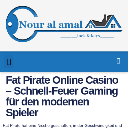
Fat Pirate Online Casino
– Schnell‑Feuer Gaming
für den modernen
Spieler
Fat Pirate hat eine Nische geschaffen, in der Geschwindigkeit und