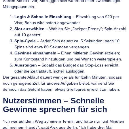
Stellen Sie sich vor, Sie loggen sich während einer zweiminütigen
Mittagspause ein:
Login & Schnelle Einzahlung
– Einzahlung von €20 per
Visa; Bonus wird sofort angewendet.
Slot auswählen
– Wählen Sie „Jackpot Frenzy“; Spin-Anzahl
auf 10 gesetzt.
Spin‑Cycle
– Jeder Spin dauert ca. 5 Sekunden; nach 10
Spins sind etwa 80 Sekunden vergangen.
Gewinne einsammeln
– Einen mittleren Gewinn erzielen;
zum Kontostand hinzufügen und bei Wunsch weiterspielen.
Aussteigen
– Sobald das Budget das Stop‑Loss erreicht
oder die Zeit abläuft, sicher ausloggen.
Der gesamte Ablauf dauert weniger als fünfzehn Minuten, sodass
noch genügend Zeit für andere Aufgaben bleibt, während Sie
dennoch das Gefühl haben, etwas Greifbares erreicht zu haben.
Nutzerstimmen – Schnelle
Gewinne sprechen für sich
“Ich war auf dem Weg zu einem Termin und hatte nur fünf Minuten
auf meinem Handy”, sagt Alex aus Berlin. “Ich habe drei Mal