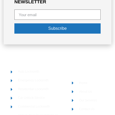
NEWSLETTER
Subscribe
OUR SERVICES
Auto Locksmith
QUICK LINKS
Emergency Locksmith
Home
Residential Locksmith
About Us
Car Unlock Service
Our Services
Commercial Locksmith
Contact Us