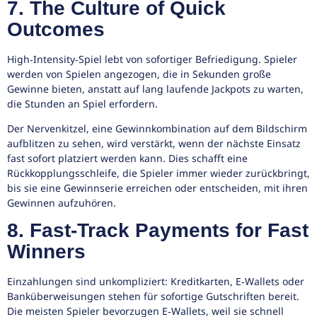
7. The Culture of Quick
Outcomes
High‑Intensity‑Spiel lebt von sofortiger Befriedigung. Spieler
werden von Spielen angezogen, die in Sekunden große
Gewinne bieten, anstatt auf lang laufende Jackpots zu warten,
die Stunden an Spiel erfordern.
Der Nervenkitzel, eine Gewinnkombination auf dem Bildschirm
aufblitzen zu sehen, wird verstärkt, wenn der nächste Einsatz
fast sofort platziert werden kann. Dies schafft eine
Rückkopplungsschleife, die Spieler immer wieder zurückbringt,
bis sie eine Gewinnserie erreichen oder entscheiden, mit ihren
Gewinnen aufzuhören.
8. Fast‑Track Payments for Fast
Winners
Einzahlungen sind unkompliziert: Kreditkarten, E‑Wallets oder
Banküberweisungen stehen für sofortige Gutschriften bereit.
Die meisten Spieler bevorzugen E‑Wallets, weil sie schnell