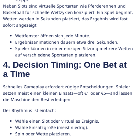
Neben Slots sind virtuelle Sportarten wie Pferderennen und
Basketball für schnelle Wettzyklen konzipiert: Ein Spiel beginnt,
Wetten werden in Sekunden platziert, das Ergebnis wird fast
sofort angezeigt.
Wettfenster öffnen sich jede Minute.
Ergebnisanimationen dauern etwa drei Sekunden.
Spieler können in einer einzigen Sitzung mehrere Wetten
auf verschiedene Sportarten platzieren.
4. Decision Timing: One Bet at
a Time
Schnelles Gameplay erfordert zügige Entscheidungen. Spieler
setzen meist einen kleinen Einsatz—oft €1 oder €5—and lassen
die Maschine den Rest erledigen.
Der Rhythmus ist einfach:
Wähle einen Slot oder virtuelles Ereignis.
Wähle Einsatzgröße (meist niedrig).
Spin oder Wette platzieren.