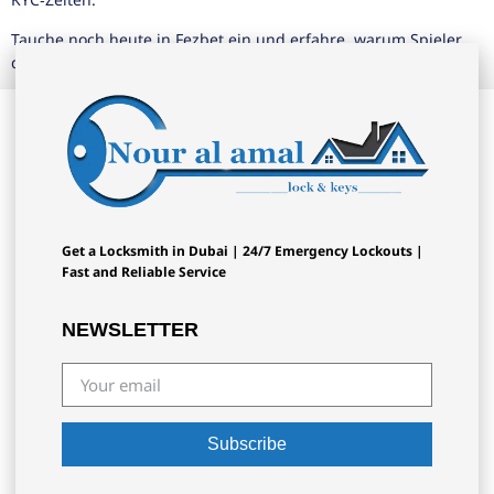
Tauche noch heute in Fezbet ein und erfahre, warum Spieler
das schnelle Gameplay lieben.
Get a Locksmith in Dubai | 24/7 Emergency Lockouts |
Fast and Reliable Service
NEWSLETTER
Subscribe