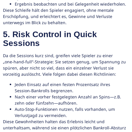
Ergebnis beobachten und bei Gelegenheit wiederholen.
Diese Schleife hält den Spieler engagiert, ohne mentale
Erschöpfung, und erleichtert es, Gewinne und Verluste
unterwegs im Blick zu behalten.
5. Risk Control in Quick
Sessions
Da die Sessions kurz sind, greifen viele Spieler zu einer
„one‑hand‑full“-Strategie: Sie setzen genug, um Spannung zu
spüren, aber nicht so viel, dass ein einzelner Verlust sie
vorzeitig auslöscht. Viele folgen dabei diesen Richtlinien:
Jeden Einsatz auf einen festen Prozentsatz ihres
Session‑Bankrolls begrenzen.
Nach einer vorher festgelegten Anzahl an Spins—z.B.
zehn oder fünfzehn—aufhören.
Auto‑Stop‑Funktionen nutzen, falls vorhanden, um
Verlustjagd zu vermeiden.
Diese Gewohnheiten halten das Erlebnis leicht und
unterhaltsam, während sie einen plötzlichen Bankroll‑Absturz