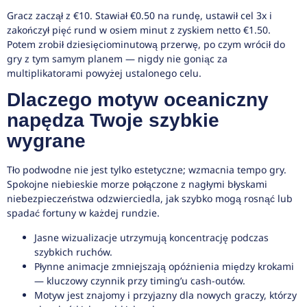
Gracz zaczął z €10. Stawiał €0.50 na rundę, ustawił cel 3x i
zakończył pięć rund w osiem minut z zyskiem netto €1.50.
Potem zrobił dziesięciominutową przerwę, po czym wrócił do
gry z tym samym planem — nigdy nie goniąc za
multiplikatorami powyżej ustalonego celu.
Dlaczego motyw oceaniczny
napędza Twoje szybkie
wygrane
Tło podwodne nie jest tylko estetyczne; wzmacnia tempo gry.
Spokojne niebieskie morze połączone z nagłymi błyskami
niebezpieczeństwa odzwierciedla, jak szybko mogą rosnąć lub
spadać fortuny w każdej rundzie.
Jasne wizualizacje utrzymują koncentrację podczas
szybkich ruchów.
Płynne animacje zmniejszają opóźnienia między krokami
— kluczowy czynnik przy timing’u cash-outów.
Motyw jest znajomy i przyjazny dla nowych graczy, którzy