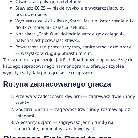
Otwierasz aplikację na telefonie.
Stawiasz €0.25 — niskie ryzyko, ale wystarczająco, by
poczuć emocje.
Wybierasz cel 4x i klikasz „Start”. Multiplikator rośnie z 1x
do 4x w mniej niż dziesięć sekund.
Naciskasz „Cash Out” dokładnie wtedy, gdy osiąga 4x;
natychmiast podwajasz stawkę.
Powtarzasz ten proces trzy razy, zanim wrócisz do pracy
— wszystko w ciągu piętnastu minut.
Ten scenariusz pokazuje, jak Fish Road może dopasować się do
każdego zapracowanego harmonogramu, oferując szybkie
wypłaty i satysfakcjonujące serie rozgrywek.
Rutyna zapracowanego gracza
Przerwa w zatłoczonym kawiarni — zagrywasz dwie rundy
szybko.
Godzina lunchu — zagrywasz trzy rundy, rozmawiając z
kolegami.
Wieczorny dojazd — zagrywasz jedną rundę na
smartfonie, minimalny czas inwestycji.