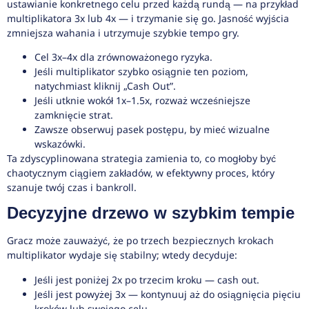
ustawianie konkretnego celu przed każdą rundą — na przykład
multiplikatora 3x lub 4x — i trzymanie się go. Jasność wyjścia
zmniejsza wahania i utrzymuje szybkie tempo gry.
Cel 3x–4x dla zrównoważonego ryzyka.
Jeśli multiplikator szybko osiągnie ten poziom,
natychmiast kliknij „Cash Out”.
Jeśli utknie wokół 1x–1.5x, rozważ wcześniejsze
zamknięcie strat.
Zawsze obserwuj pasek postępu, by mieć wizualne
wskazówki.
Ta zdyscyplinowana strategia zamienia to, co mogłoby być
chaotycznym ciągiem zakładów, w efektywny proces, który
szanuje twój czas i bankroll.
Decyzyjne drzewo w szybkim tempie
Gracz może zauważyć, że po trzech bezpiecznych krokach
multiplikator wydaje się stabilny; wtedy decyduje:
Jeśli jest poniżej 2x po trzecim kroku — cash out.
Jeśli jest powyżej 3x — kontynuuj aż do osiągnięcia pięciu
kroków lub swojego celu.