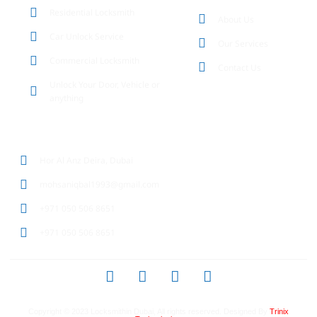
Residential Locksmith
About Us
Car Unlock Service
Our Services
Commercial Locksmith
Contact Us
Unlock Your Door, Vehicle or
anything
CONTACT DETAILS
Hor Al Anz Deira, Dubai
mohsaniqbal1993@gmail.com
+971 050 506 8651
+971 050 506 8651
Copyright © 2023
Locksmithin Dubai
, All rights reserved. Designed By
Trinix