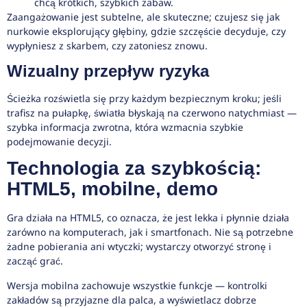
chcą krótkich, szybkich zabaw.
Zaangażowanie jest subtelne, ale skuteczne; czujesz się jak
nurkowie eksplorujący głębiny, gdzie szczęście decyduje, czy
wypłyniesz z skarbem, czy zatoniesz znowu.
Wizualny przepływ ryzyka
Ścieżka rozświetla się przy każdym bezpiecznym kroku; jeśli
trafisz na pułapkę, światła błyskają na czerwono natychmiast —
szybka informacja zwrotna, która wzmacnia szybkie
podejmowanie decyzji.
Technologia za szybkością:
HTML5, mobilne, demo
Gra działa na HTML5, co oznacza, że jest lekka i płynnie działa
zarówno na komputerach, jak i smartfonach. Nie są potrzebne
żadne pobierania ani wtyczki; wystarczy otworzyć stronę i
zacząć grać.
Wersja mobilna zachowuje wszystkie funkcje — kontrolki
zakładów są przyjazne dla palca, a wyświetlacz dobrze