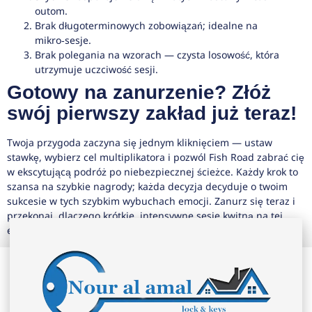
outom.
Brak długoterminowych zobowiązań; idealne na
mikro‑sesje.
Brak polegania na wzorach — czysta losowość, która
utrzymuje uczciwość sesji.
Gotowy na zanurzenie? Złóż
swój pierwszy zakład już teraz!
Twoja przygoda zaczyna się jednym kliknięciem — ustaw
stawkę, wybierz cel multiplikatora i pozwól Fish Road zabrać cię
w ekscytującą podróż po niebezpiecznej ścieżce. Każdy krok to
szansa na szybkie nagrody; każda decyzja decyduje o twoim
sukcesie w tych szybkim wybuchach emocji. Zanurz się teraz i
przekonaj, dlaczego krótkie, intensywne sesje kwitną na tej
ekscytującej grze z multiplikatorami!