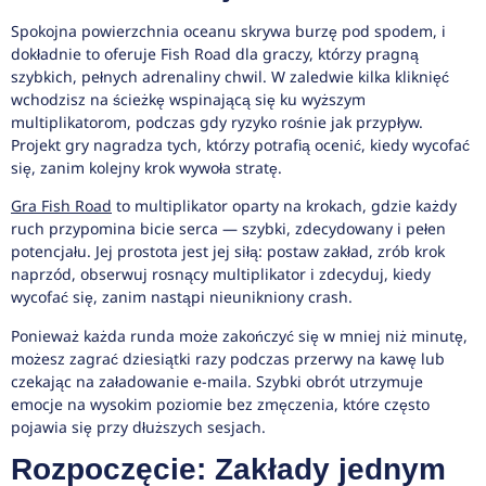
Spokojna powierzchnia oceanu skrywa burzę pod spodem, i
dokładnie to oferuje Fish Road dla graczy, którzy pragną
szybkich, pełnych adrenaliny chwil. W zaledwie kilka kliknięć
wchodzisz na ścieżkę wspinającą się ku wyższym
multiplikatorom, podczas gdy ryzyko rośnie jak przypływ.
Projekt gry nagradza tych, którzy potrafią ocenić, kiedy wycofać
się, zanim kolejny krok wywoła stratę.
Gra Fish Road
to multiplikator oparty na krokach, gdzie każdy
ruch przypomina bicie serca — szybki, zdecydowany i pełen
potencjału. Jej prostota jest jej siłą: postaw zakład, zrób krok
naprzód, obserwuj rosnący multiplikator i zdecyduj, kiedy
wycofać się, zanim nastąpi nieunikniony crash.
Ponieważ każda runda może zakończyć się w mniej niż minutę,
możesz zagrać dziesiątki razy podczas przerwy na kawę lub
czekając na załadowanie e-maila. Szybki obrót utrzymuje
emocje na wysokim poziomie bez zmęczenia, które często
pojawia się przy dłuższych sesjach.
Rozpoczęcie: Zakłady jednym