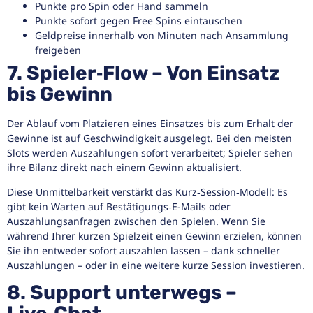
Punkte pro Spin oder Hand sammeln
Punkte sofort gegen Free Spins eintauschen
Geldpreise innerhalb von Minuten nach Ansammlung
freigeben
7. Spieler‑Flow – Von Einsatz
bis Gewinn
Der Ablauf vom Platzieren eines Einsatzes bis zum Erhalt der
Gewinne ist auf Geschwindigkeit ausgelegt. Bei den meisten
Slots werden Auszahlungen sofort verarbeitet; Spieler sehen
ihre Bilanz direkt nach einem Gewinn aktualisiert.
Diese Unmittelbarkeit verstärkt das Kurz‑Session‑Modell: Es
gibt kein Warten auf Bestätigungs‑E-Mails oder
Auszahlungsanfragen zwischen den Spielen. Wenn Sie
während Ihrer kurzen Spielzeit einen Gewinn erzielen, können
Sie ihn entweder sofort auszahlen lassen – dank schneller
Auszahlungen – oder in eine weitere kurze Session investieren.
8. Support unterwegs –