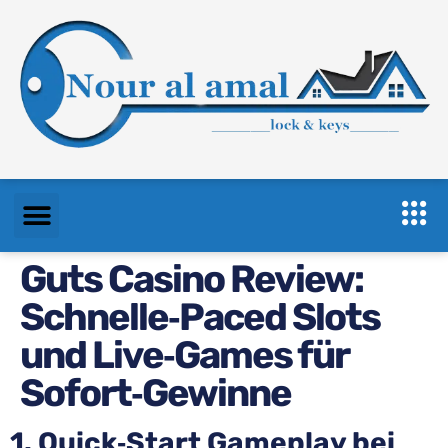
Guts Casino Review:
Schnelle‑Paced Slots
und Live‑Games für
Sofort‑Gewinne
1. Quick‑Start Gameplay bei