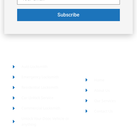
Subscribe
OUR SERVICES
Auto Locksmith
QUICK LINKS
Emergency Locksmith
Home
Residential Locksmith
About Us
Car Unlock Service
Our Services
Commercial Locksmith
Contact Us
Unlock Your Door, Vehicle or
anything