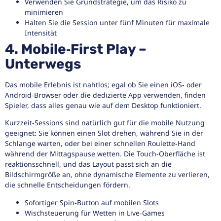
Verwenden Sie Grundstrategie, um das Risiko zu
minimieren
Halten Sie die Session unter fünf Minuten für maximale
Intensität
4. Mobile‑First Play –
Unterwegs
Das mobile Erlebnis ist nahtlos; egal ob Sie einen iOS‑ oder
Android‑Browser oder die dedizierte App verwenden, finden
Spieler, dass alles genau wie auf dem Desktop funktioniert.
Kurzzeit‑Sessions sind natürlich gut für die mobile Nutzung
geeignet: Sie können einen Slot drehen, während Sie in der
Schlange warten, oder bei einer schnellen Roulette‑Hand
während der Mittagspause wetten. Die Touch‑Oberfläche ist
reaktionsschnell, und das Layout passt sich an die
Bildschirmgröße an, ohne dynamische Elemente zu verlieren,
die schnelle Entscheidungen fördern.
Sofortiger Spin‑Button auf mobilen Slots
Wischsteuerung für Wetten in Live‑Games