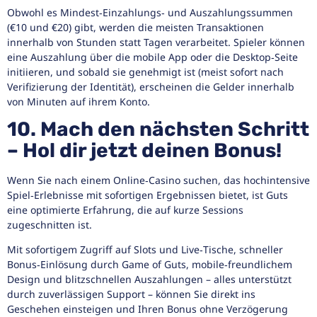
Obwohl es Mindest‑Einzahlungs‑ und Auszahlungssummen
(€10 und €20) gibt, werden die meisten Transaktionen
innerhalb von Stunden statt Tagen verarbeitet. Spieler können
eine Auszahlung über die mobile App oder die Desktop‑Seite
initiieren, und sobald sie genehmigt ist (meist sofort nach
Verifizierung der Identität), erscheinen die Gelder innerhalb
von Minuten auf ihrem Konto.
10. Mach den nächsten Schritt
– Hol dir jetzt deinen Bonus!
Wenn Sie nach einem Online‑Casino suchen, das hochintensive
Spiel‑Erlebnisse mit sofortigen Ergebnissen bietet, ist Guts
eine optimierte Erfahrung, die auf kurze Sessions
zugeschnitten ist.
Mit sofortigem Zugriff auf Slots und Live‑Tische, schneller
Bonus‑Einlösung durch Game of Guts, mobile‑freundlichem
Design und blitzschnellen Auszahlungen – alles unterstützt
durch zuverlässigen Support – können Sie direkt ins
Geschehen einsteigen und Ihren Bonus ohne Verzögerung