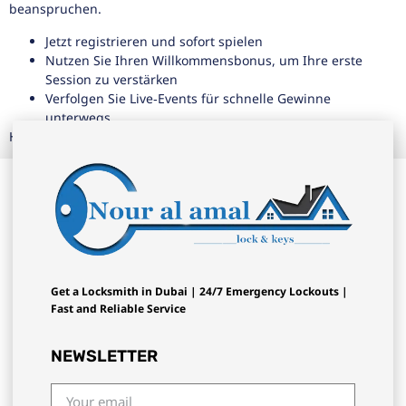
beanspruchen.
Jetzt registrieren und sofort spielen
Nutzen Sie Ihren Willkommensbonus, um Ihre erste
Session zu verstärken
Verfolgen Sie Live‑Events für schnelle Gewinne
unterwegs
Holen Sie sich jetzt Ihren Bonus!
Get a Locksmith in Dubai | 24/7 Emergency Lockouts |
Fast and Reliable Service
NEWSLETTER