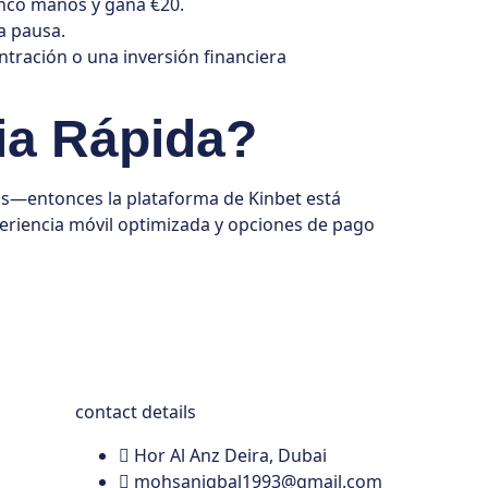
inco manos y gana €20.
a pausa.
ntración o una inversión financiera
ia Rápida?
eas—entonces la plataforma de Kinbet está
xperiencia móvil optimizada y opciones de pago
contact details
Hor Al Anz Deira, Dubai
mohsaniqbal1993@gmail.com