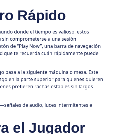
aro Rápido
mundo donde el tiempo es valioso, estos
 sin comprometerse a una sesión
botón de “Play Now”, una barra de navegación
dad que te recuerda cuán rápidamente puede
ego pasa a la siguiente máquina o mesa. Este
iesgo en la parte superior para quienes quieren
enes prefieren rachas estables sin largos
—señales de audio, luces intermitentes e
ra el Jugador