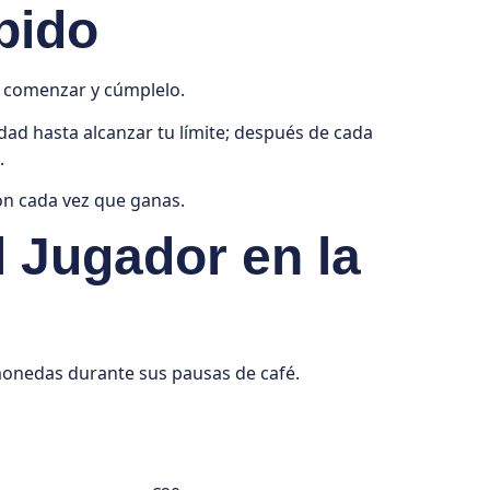
pido
de comenzar y cúmplelo.
ad hasta alcanzar tu límite; después de cada
.
ón cada vez que ganas.
l Jugador en la
monedas durante sus pausas de café.