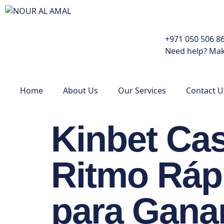
+971 050 506 8
Need help? Mak
Home
About Us
Our Services
Contact U
Kinbet Ca
Ritmo Rápi
para Gana