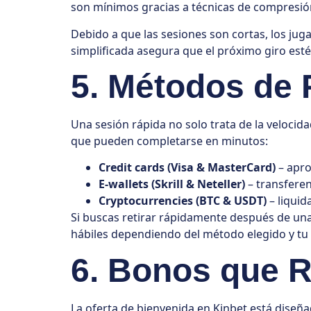
son mínimos gracias a técnicas de compresió
Debido a que las sesiones son cortas, los ju
simplificada asegura que el próximo giro esté
5. Métodos de 
Una sesión rápida no solo trata de la velocida
que pueden completarse en minutos:
Credit cards (Visa & MasterCard)
– apro
E‑wallets (Skrill & Neteller)
– transferen
Cryptocurrencies (BTC & USDT)
– liquid
Si buscas retirar rápidamente después de una
hábiles dependiendo del método elegido y tu 
6. Bonos que 
La oferta de bienvenida en Kinbet está diseñ