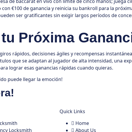
sa de baccarat en vivo con límite de cinco manos; juega c
 con €100 de ganancia y reinicia su bankroll para la próxim
pueden ser gratificantes sin exigir largos períodos de conce
a tu Próxima Gananc
o—giros rápidos, decisiones ágiles y recompensas instantán
títulos que se adaptan al jugador de alta intensidad, una e
 para lograr esas ganancias rápidas cuando quieras.
ido puede llegar la emoción!
ra!
Quick Links
cksmith
Home
ncy Locksmith
About Us