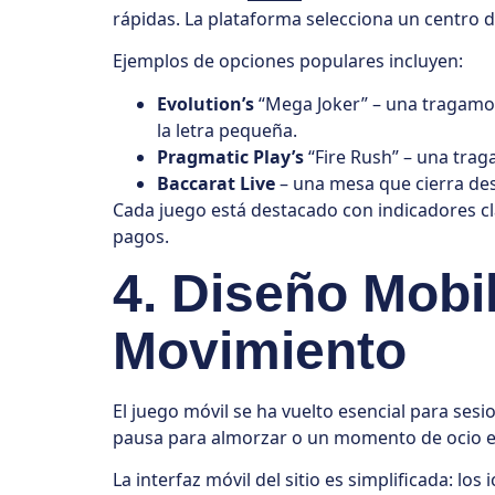
rápidas. La plataforma selecciona un centro d
Ejemplos de opciones populares incluyen:
Evolution’s
“Mega Joker” – una tragamon
la letra pequeña.
Pragmatic Play’s
“Fire Rush” – una trag
Baccarat Live
– una mesa que cierra des
Cada juego está destacado con indicadores cl
pagos.
4. Diseño Mobi
Movimiento
El juego móvil se ha vuelto esencial para se
pausa para almorzar o un momento de ocio e
La interfaz móvil del sitio es simplificada: lo