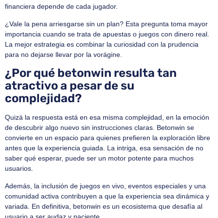
financiera depende de cada jugador.
¿Vale la pena arriesgarse sin un plan? Esta pregunta toma mayor
importancia cuando se trata de apuestas o juegos con dinero real.
La mejor estrategia es combinar la curiosidad con la prudencia
para no dejarse llevar por la vorágine.
¿Por qué betonwin resulta tan
atractivo a pesar de su
complejidad?
Quizá la respuesta está en esa misma complejidad, en la emoción
de descubrir algo nuevo sin instrucciones claras. Betonwin se
convierte en un espacio para quienes prefieren la exploración libre
antes que la experiencia guiada. La intriga, esa sensación de no
saber qué esperar, puede ser un motor potente para muchos
usuarios.
Además, la inclusión de juegos en vivo, eventos especiales y una
comunidad activa contribuyen a que la experiencia sea dinámica y
variada. En definitiva, betonwin es un ecosistema que desafía al
usuario a ser audaz y paciente.