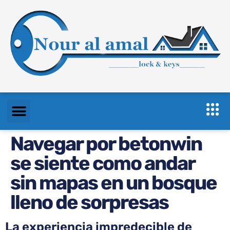
Navegar por betonwin
se siente como andar
sin mapas en un bosque
lleno de sorpresas
La experiencia impredecible de