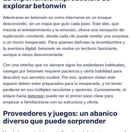
explorar betonwin
Adentrarse en betonwin es como internarse en un bosque
desconocido, sin un mapa que guíe cada paso. Este sitio, que
mezcla el entretenimiento y la emoción, ofrece una sensación de
exploración constante, donde cada clic puede revelar una sorpresa
o un rincón inesperado. Para quienes disfrutan la incertidumbre y
la aventura digital, betonwin se vuelve un territorio fascinante,
aunque a veces desconcertante.
Con una interfaz que no siempre sigue los estándares habituales,
navegar por betonwin requiere paciencia y cierta habilidad para
descubrir sus secretos ocultos. Por eso, quienes visitan este
espacio deben estar preparados para lo inesperado, y no temer
perderse en sus múltiples secciones y opciones. Curiosamente, el
enlace hacia
betonwin
puede ser el primer paso clave para
empezar a familiarizarse con su estructura y oferta.
Proveedores y juegos: un abanico
diverso que puede sorprender