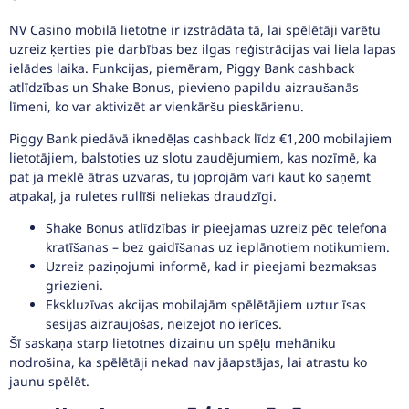
NV Casino mobilā lietotne ir izstrādāta tā, lai spēlētāji varētu
uzreiz ķerties pie darbības bez ilgas reģistrācijas vai liela lapas
ielādes laika. Funkcijas, piemēram, Piggy Bank cashback
atlīdzības un Shake Bonus, pievieno papildu aizraušanās
līmeni, ko var aktivizēt ar vienkāršu pieskārienu.
Piggy Bank piedāvā iknedēļas cashback līdz €1,200 mobilajiem
lietotājiem, balstoties uz slotu zaudējumiem, kas nozīmē, ka
pat ja meklē ātras uzvaras, tu joprojām vari kaut ko saņemt
atpakaļ, ja ruletes rullīši neliekas draudzīgi.
Shake Bonus atlīdzības ir pieejamas uzreiz pēc telefona
kratīšanas – bez gaidīšanas uz ieplānotiem notikumiem.
Uzreiz paziņojumi informē, kad ir pieejami bezmaksas
griezieni.
Ekskluzīvas akcijas mobilajām spēlētājiem uztur īsas
sesijas aizraujošas, neizejot no ierīces.
Šī saskaņa starp lietotnes dizainu un spēļu mehāniku
nodrošina, ka spēlētāji nekad nav jāapstājas, lai atrastu ko
jaunu spēlēt.