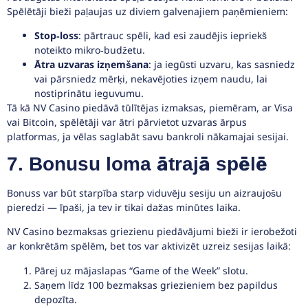
Spēlētāji bieži paļaujas uz diviem galvenajiem paņēmieniem:
Stop‑loss
: pārtrauc spēli, kad esi zaudējis iepriekš
noteikto mikro‑budžetu.
Ātra uzvaras izņemšana
: ja iegūsti uzvaru, kas sasniedz
vai pārsniedz mērķi, nekavējoties izņem naudu, lai
nostiprinātu ieguvumu.
Tā kā NV Casino piedāvā tūlītējas izmaksas, piemēram, ar Visa
vai Bitcoin, spēlētāji var ātri pārvietot uzvaras ārpus
platformas, ja vēlas saglabāt savu bankroli nākamajai sesijai.
7. Bonusu loma ātrajā spēlē
Bonuss var būt starpība starp viduvēju sesiju un aizraujošu
pieredzi — īpaši, ja tev ir tikai dažas minūtes laika.
NV Casino bezmaksas griezienu piedāvājumi bieži ir ierobežoti
ar konkrētām spēlēm, bet tos var aktivizēt uzreiz sesijas laikā:
Pārej uz mājaslapas “Game of the Week” slotu.
Saņem līdz 100 bezmaksas griezieniem bez papildus
depozīta.