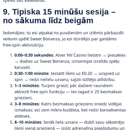
spēles bez kavēšanās.
9. Tipiska 15 minūšu sesija –
no sākuma līdz beigām
Iedomājies: tu esi atpakaļ no pusdienām un izlēmis pārbaudīt
veiksmi spēlē Sweet Bonanza, jo esi dzirdējis par gaidāmo
free‑spin aktivizāciju.
0:00–0:30 sekundes
: Atver NV Casino lietotni → piesakies
→ dodies uz Sweet Bonanza, izmantojot izceltās spēļu
karuseli.
0:30–1:00 minūte
: Iestatīt likmi uz €0.20 → uzspied uz
spin → redzi nelielu uzvaru; sajūti tūlītējo atlīdzību.
1–3 minūtes
: Turpini griezt; pēc dažiem raundiem
aktivizē free‑spin funkciju — tev tagad ir 25 bezmaksas
griezieni.
3–8 minūtes
: Katrs bezmaksas grieziens sniedz vidējas
izmaksas; esi zem mikro‑budžeta, bet redzi konsekventas
atdeves.
8–10 minūtes
: Ienāk liela uzvara — dubli savu sākotnējo
likmi vienā griezienā — izjūti adrenalīna pieplūdumu un