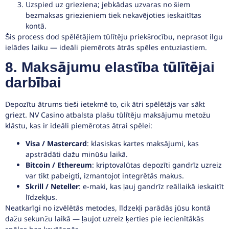
Uzspied uz grieziena; jebkādas uzvaras no šiem
bezmaksas griezieniem tiek nekavējoties ieskaitītas
kontā.
Šis process dod spēlētājiem tūlītēju priekšrocību, neprasot ilgu
ielādes laiku — ideāli piemērots ātrās spēles entuziastiem.
8. Maksājumu elastība tūlītējai
darbībai
Depozītu ātrums tieši ietekmē to, cik ātri spēlētājs var sākt
griezt. NV Casino atbalsta plašu tūlītēju maksājumu metožu
klāstu, kas ir ideāli piemērotas ātrai spēlei:
Visa / Mastercard
: klasiskas kartes maksājumi, kas
apstrādāti dažu minūšu laikā.
Bitcoin / Ethereum
: kriptovalūtas depozīti gandrīz uzreiz
var tikt pabeigti, izmantojot integrētās makus.
Skrill / Neteller
: e-maki, kas ļauj gandrīz reāllaikā ieskaitīt
līdzekļus.
Neatkarīgi no izvēlētās metodes, līdzekļi parādās jūsu kontā
dažu sekunžu laikā — ļaujot uzreiz ķerties pie iecienītākās