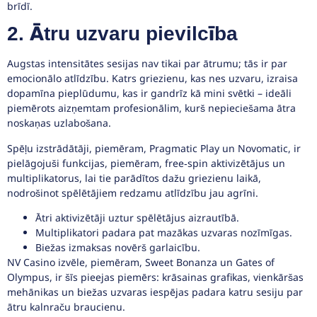
brīdī.
2. Ātru uzvaru pievilcība
Augstas intensitātes sesijas nav tikai par ātrumu; tās ir par
emocionālo atlīdzību. Katrs griezienu, kas nes uzvaru, izraisa
dopamīna pieplūdumu, kas ir gandrīz kā mini svētki – ideāli
piemērots aizņemtam profesionālim, kurš nepieciešama ātra
noskaņas uzlabošana.
Spēļu izstrādātāji, piemēram, Pragmatic Play un Novomatic, ir
pielāgojuši funkcijas, piemēram, free‑spin aktivizētājus un
multiplikatorus, lai tie parādītos dažu griezienu laikā,
nodrošinot spēlētājiem redzamu atlīdzību jau agrīni.
Ātri aktivizētāji uztur spēlētājus aizrautībā.
Multiplikatori padara pat mazākas uzvaras nozīmīgas.
Biežas izmaksas novērš garlaicību.
NV Casino izvēle, piemēram, Sweet Bonanza un Gates of
Olympus, ir šīs pieejas piemērs: krāsainas grafikas, vienkāršas
mehānikas un biežas uzvaras iespējas padara katru sesiju par
ātru kalnraču braucienu.