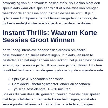
bevrediging van hun favoriete casino-titels. NV Casino biedt een
speelplaats waar elke spin een winst of bijna‑miss kan brengen,
waardoor de adrenaline hoog blijft en de sessie kort. Of je nu
tijdens een lunchpauze bent of tussen vergaderingen door, de
mobielvriendelijke interface laat je direct in de actie duiken.
Instant Thrills: Waarom Korte
Sessies Groot Winnen
Korte, hoog‑intensieve speelsessies draaien om snelle
besluitvorming en snelle uitbetalingen. In plaats van uren te
besteden aan het najagen van een jackpot, zet je een bescheiden
inzet in, spin je en zie je de uitkomst voor je ogen flitsen. Dit ritme
houdt het hart racend en de geest gefocust op de volgende ronde.
Spin tijd: 3–5 seconden per ronde.
Gemiddeld uitbetalingsvenster: onder 30 seconden.
Typische sessielengte: 15–20 minuten.
Spelers die van deze stijl genieten, zoeken meestal naar spellen
met lage volatiliteit en frequente kleine beloningen, zodat elke
sessie productief aanvoelt zonder frustratie te laten hangen.