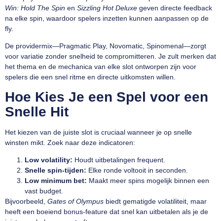
Win: Hold The Spin
en
Sizzling Hot Deluxe
geven directe feedback
na elke spin, waardoor spelers inzetten kunnen aanpassen op de
fly.
De providermix—Pragmatic Play, Novomatic, Spinomenal—zorgt
voor variatie zonder snelheid te compromitteren. Je zult merken dat
het thema en de mechanica van elke slot ontworpen zijn voor
spelers die een snel ritme en directe uitkomsten willen.
Hoe Kies Je een Spel voor een
Snelle Hit
Het kiezen van de juiste slot is cruciaal wanneer je op snelle
winsten mikt. Zoek naar deze indicatoren:
Low volatility:
Houdt uitbetalingen frequent.
Snelle spin-tijden:
Elke ronde voltooit in seconden.
Low minimum bet:
Maakt meer spins mogelijk binnen een
vast budget.
Bijvoorbeeld,
Gates of Olympus
biedt gematigde volatiliteit, maar
heeft een boeiend bonus‑feature dat snel kan uitbetalen als je de