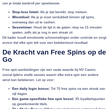
van je totale bankroll per speelsessie.
Stop‑loss limiet:
Als je dat bereikt, stop meteen.
Winstdoel:
Als je je inzet verdubbelt binnen vijf spins,
overweeg dan uit te cashen.
Sessietimer:
Houd de tijd in de gaten; stop na 15 minuten
spelen, zelfs als je nog in een streak zit.
Dit kader houdt emotionele schommelingen onder controle en zorgt
ervoor dat elke spin telt voor een betekenisvol resultaat.
De Kracht van Free Spins op de
Go
Free spin-aanbiedingen zijn een vaste waarde bij NV Casino,
vooral tijdens snelle sessies waarin elke extra spin een andere
winst kan betekenen. Let op voor:
Een daily login bonus:
Tot 70 free spins na een streak van
vijf dagen.
Een game‑specifieke free spin boost:
X5 loyaliteitspunten
op geselecteerde titels.
The Shake Bonus:
Willekeurige beloningen getriggerd door