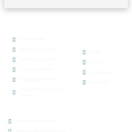
OUR SERVICES
Auto Locksmith
QUICK LINKS
Emergency Locksmith
Home
Residential Locksmith
About Us
Car Unlock Service
Our Services
Commercial Locksmith
Contact Us
Unlock Your Door, Vehicle or
anything
CONTACT DETAILS
Hor Al Anz Deira, Dubai
mohsaniqbal1993@gmail.com