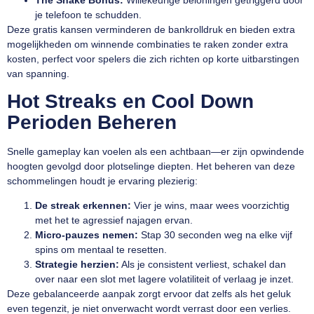
je telefoon te schudden.
Deze gratis kansen verminderen de bankrolldruk en bieden extra
mogelijkheden om winnende combinaties te raken zonder extra
kosten, perfect voor spelers die zich richten op korte uitbarstingen
van spanning.
Hot Streaks en Cool Down
Perioden Beheren
Snelle gameplay kan voelen als een achtbaan—er zijn opwindende
hoogten gevolgd door plotselinge diepten. Het beheren van deze
schommelingen houdt je ervaring plezierig:
De streak erkennen:
Vier je wins, maar wees voorzichtig
met het te agressief najagen ervan.
Micro‑pauzes nemen:
Stap 30 seconden weg na elke vijf
spins om mentaal te resetten.
Strategie herzien:
Als je consistent verliest, schakel dan
over naar een slot met lagere volatiliteit of verlaag je inzet.
Deze gebalanceerde aanpak zorgt ervoor dat zelfs als het geluk
even tegenzit, je niet onverwacht wordt verrast door een verlies.