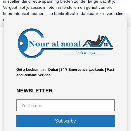
in spellen die directe spanning bieden zonder lange wachttijd.
Vergeet niet je sessielimieten in te stellen en geniet van elk
hoog‑intensief moment—je bankroll zal je dankbaar zijn voor slim
en snel spelen!
Get a Locksmith in Dubai | 24/7 Emergency Lockouts | Fast
and Reliable Service
NEWSLETTER
Subscribe