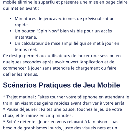
mobile élimine le superflu et présente une mise en page claire
qui met en avant :
Miniatures de jeux avec icônes de prévisualisation
rapide.
Un bouton “Spin Now” bien visible pour un accès
instantané.
Un calculateur de mise simplifié qui se met à jour en
temps réel.
Ce design permet aux utilisateurs de lancer une session en
quelques secondes après avoir ouvert l’application et de
commencer à jouer sans attendre le chargement ou faire
défiler les menus.
Scénarios Pratiques de Jeu Mobile
* Trajet matinal : Faites tourner votre téléphone en attendant le
train, en visant des gains rapides avant d’arriver à votre arrêt.
* Pause déjeuner : Faites une pause, touchez le jeu de votre
choix, et terminez en cinq minutes.
* Soirée détente : Jouez en vous relaxant à la maison—pas
besoin de graphismes lourds, juste des visuels nets et un