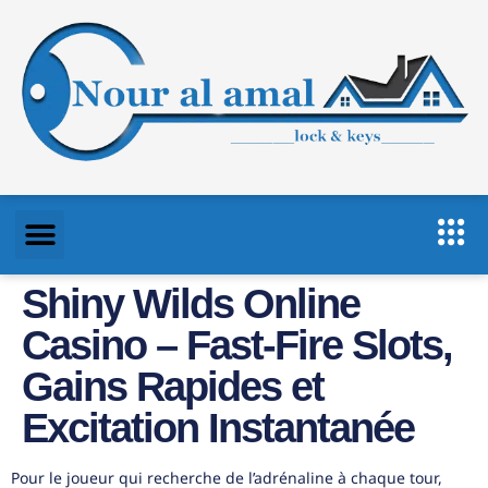
Shiny Wilds Online
Casino – Fast‑Fire Slots,
Gains Rapides et
Excitation Instantanée
Pour le joueur qui recherche de l’adrénaline à chaque tour,