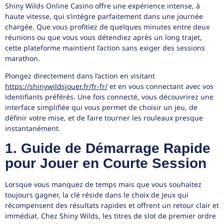
Shiny Wilds Online Casino offre une expérience intense, à
haute vitesse, qui s’intègre parfaitement dans une journée
chargée. Que vous profitiez de quelques minutes entre deux
réunions ou que vous vous détendiez après un long trajet,
cette plateforme maintient l’action sans exiger des sessions
marathon.
Plongez directement dans l’action en visitant
https://shinywildsjouer.fr/fr-fr/
et en vous connectant avec vos
identifiants préférés. Une fois connecté, vous découvrirez une
interface simplifiée qui vous permet de choisir un jeu, de
définir votre mise, et de faire tourner les rouleaux presque
instantanément.
1. Guide de Démarrage Rapide
pour Jouer en Courte Session
Lorsque vous manquez de temps mais que vous souhaitez
toujours gagner, la clé réside dans le choix de jeux qui
récompensent des résultats rapides et offrent un retour clair et
immédiat. Chez Shiny Wilds, les titres de slot de premier ordre