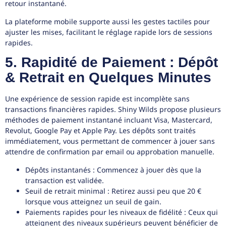
retour instantané.
La plateforme mobile supporte aussi les gestes tactiles pour
ajuster les mises, facilitant le réglage rapide lors de sessions
rapides.
5. Rapidité de Paiement : Dépôt
& Retrait en Quelques Minutes
Une expérience de session rapide est incomplète sans
transactions financières rapides. Shiny Wilds propose plusieurs
méthodes de paiement instantané incluant Visa, Mastercard,
Revolut, Google Pay et Apple Pay. Les dépôts sont traités
immédiatement, vous permettant de commencer à jouer sans
attendre de confirmation par email ou approbation manuelle.
Dépôts instantanés : Commencez à jouer dès que la
transaction est validée.
Seuil de retrait minimal : Retirez aussi peu que 20 €
lorsque vous atteignez un seuil de gain.
Paiements rapides pour les niveaux de fidélité : Ceux qui
atteignent des niveaux supérieurs peuvent bénéficier de