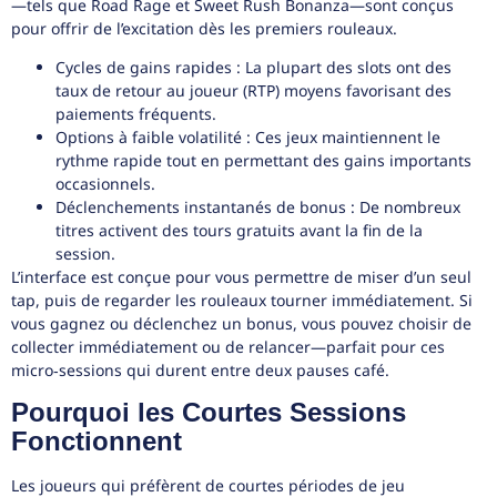
—tels que Road Rage et Sweet Rush Bonanza—sont conçus
pour offrir de l’excitation dès les premiers rouleaux.
Cycles de gains rapides : La plupart des slots ont des
taux de retour au joueur (RTP) moyens favorisant des
paiements fréquents.
Options à faible volatilité : Ces jeux maintiennent le
rythme rapide tout en permettant des gains importants
occasionnels.
Déclenchements instantanés de bonus : De nombreux
titres activent des tours gratuits avant la fin de la
session.
L’interface est conçue pour vous permettre de miser d’un seul
tap, puis de regarder les rouleaux tourner immédiatement. Si
vous gagnez ou déclenchez un bonus, vous pouvez choisir de
collecter immédiatement ou de relancer—parfait pour ces
micro‑sessions qui durent entre deux pauses café.
Pourquoi les Courtes Sessions
Fonctionnent
Les joueurs qui préfèrent de courtes périodes de jeu