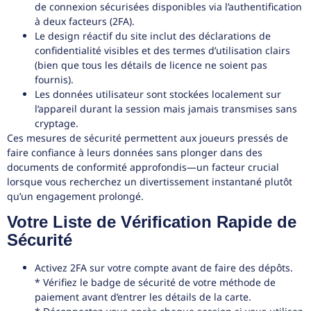
de connexion sécurisées disponibles via l’authentification
à deux facteurs (2FA).
Le design réactif du site inclut des déclarations de
confidentialité visibles et des termes d’utilisation clairs
(bien que tous les détails de licence ne soient pas
fournis).
Les données utilisateur sont stockées localement sur
l’appareil durant la session mais jamais transmises sans
cryptage.
Ces mesures de sécurité permettent aux joueurs pressés de
faire confiance à leurs données sans plonger dans des
documents de conformité approfondis—un facteur crucial
lorsque vous recherchez un divertissement instantané plutôt
qu’un engagement prolongé.
Votre Liste de Vérification Rapide de
Sécurité
Activez 2FA sur votre compte avant de faire des dépôts.
* Vérifiez le badge de sécurité de votre méthode de
paiement avant d’entrer les détails de la carte.