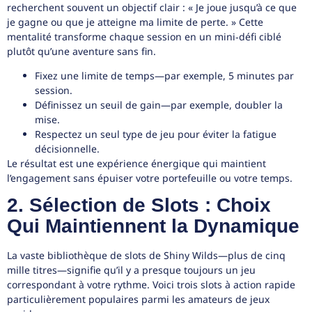
recherchent souvent un objectif clair : « Je joue jusqu’à ce que
je gagne ou que je atteigne ma limite de perte. » Cette
mentalité transforme chaque session en un mini‑défi ciblé
plutôt qu’une aventure sans fin.
Fixez une limite de temps—par exemple, 5 minutes par
session.
Définissez un seuil de gain—par exemple, doubler la
mise.
Respectez un seul type de jeu pour éviter la fatigue
décisionnelle.
Le résultat est une expérience énergique qui maintient
l’engagement sans épuiser votre portefeuille ou votre temps.
2. Sélection de Slots : Choix
Qui Maintiennent la Dynamique
La vaste bibliothèque de slots de Shiny Wilds—plus de cinq
mille titres—signifie qu’il y a presque toujours un jeu
correspondant à votre rythme. Voici trois slots à action rapide
particulièrement populaires parmi les amateurs de jeux