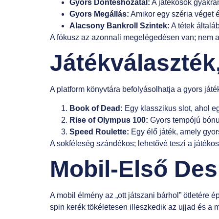
Gyors Döntéshozatal:
A játékosok gyakran
Gyors Megállás:
Amikor egy széria véget é
Alacsony Bankroll Szintek:
A tétek általá
A fókusz az azonnali megelégedésen van; nem a h
Játékválaszték,
A platform könyvtára befolyásolhatja a gyors játé
Book of Dead:
Egy klasszikus slot, ahol e
Rise of Olympus 100:
Gyors tempójú bónus
Speed Roulette:
Egy élő játék, amely gyor
A sokféleség szándékos; lehetővé teszi a játékos
Mobil‑Első Des
A mobil élmény az „ott játszani bárhol” ötletére
spin kerék tökéletesen illeszkedik az ujjad és a 