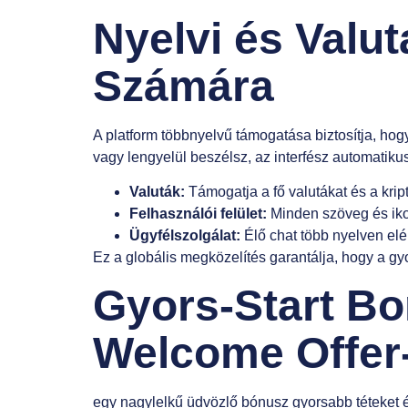
Nyelvi és Valu
Számára
A platform többnyelvű támogatása biztosítja, ho
vagy lengyelül beszélsz, az interfész automatiku
Valuták:
Támogatja a fő valutákat és a kript
Felhasználói felület:
Minden szöveg és ikon
Ügyfélszolgálat:
Élő chat több nyelven elé
Ez a globális megközelítés garantálja, hogy a gyo
Gyors‑Start Bo
Welcome Offer-
egy nagylelkű üdvözlő bónusz gyorsabb téteket 