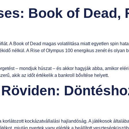
es: Book of Dead, 
zófiát. A Book of Dead magas volatilitása miatt egyetlen spin ha
kidő nélkül. A Rise of Olympus 100 energikus zenét és olyan b
rgetést – mondjuk húszat – és akkor hagyják abba, amikor eléri
rű, akik az időt értékelik a bankroll bővítése helyett.
 Röviden: Döntésho
a korlátozott kockázatvállalási hajlandóság. A játékosok általá
ékot, miután nyertek vagy elérték a beállított veszteségküszöb