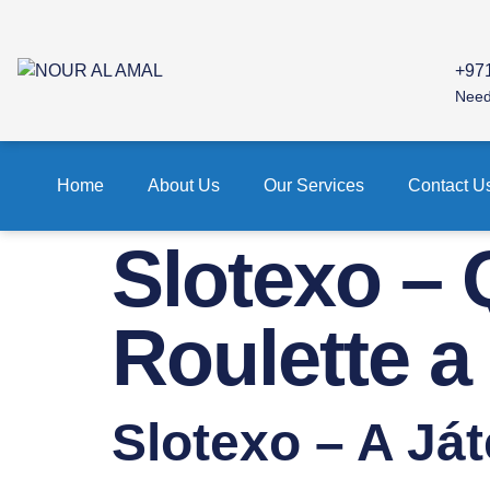
+97
Need
Home
About Us
Our Services
Contact U
Slotexo – 
Roulette 
Slotexo – A Já