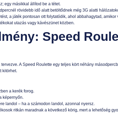
; egy másikkal állítod be a tétet.
percnél rövidebb idő alatt betöltődnek még 3G alatti hálózatoko
ést, a játék pontosan ott folytatódik, ahol abbahagytad, amikor 
átékokat utazás vagy kávészünet közben.
lmény: Speed Roule
 tervezve. A Speed Roulette egy teljes kört néhány másodpercbe 
 kitörhet.
ben a kerék forog.
g a képernyőn.
ére landol – ha a számodon landol, azonnal nyersz.
ékosok ritkán maradnak a következő körig, mert a lehetőség gyor