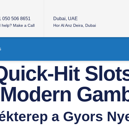
1 050 506 8651
Dubai, UAE
 help? Make a Call
Hor Al Anz Deira, Dubai
s
Quick‑Hit Slot
a Modern Gamb
tékterep a Gyors Ny