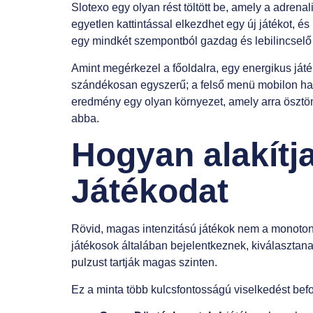
Slotexo egy olyan rést töltött be, amely a adrena
egyetlen kattintással elkezdhet egy új játékot, 
egy mindkét szempontból gazdag és lebilincselő k
Amint megérkezel a főoldalra, egy energikus játé
szándékosan egyszerű; a felső menü mobilon ham
eredmény egy olyan környezet, amely arra ösztö
abba.
Hogyan alakítj
Játékodat
Rövid, magas intenzitású játékok nem a monoton 
játékosok általában bejelentkeznek, kiválasztana
pulzust tartják magas szinten.
Ez a minta több kulcsfontosságú viselkedést befo