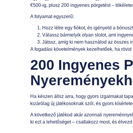
€500-ig, plusz 200 ingyenes pörgetést – tökélete
A folyamat egyszerű:
Hozz létre egy fiókot, és igényeld a bónusz
Válassz bármelyik olyan slotot, ami ingyen
Játssz, amíg ki nem használod az összes in
A fogadási követelmények kezelhetőek, ha rövid 
200 Ingyenes P
Nyereményekh
Ha készen állsz arra, hogy gyors izgalmakat tapa
kizárólag új játékosoknak szól, és gyors kísérlet
A következő játékod akár azonnali nyereménnyel 
ki ezt a lehetőséget – csatlakozz most, és élvezd