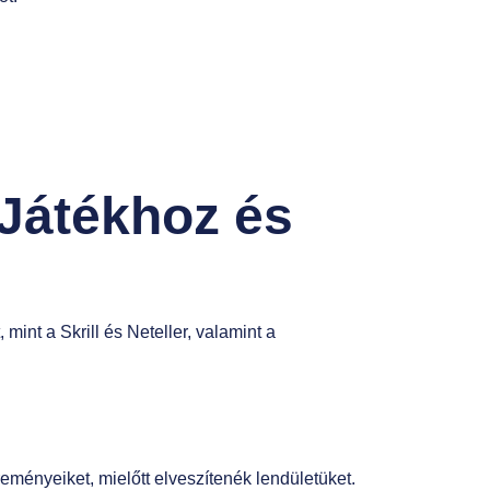
 Játékhoz és
mint a Skrill és Neteller, valamint a
eményeiket, mielőtt elveszítenék lendületüket.