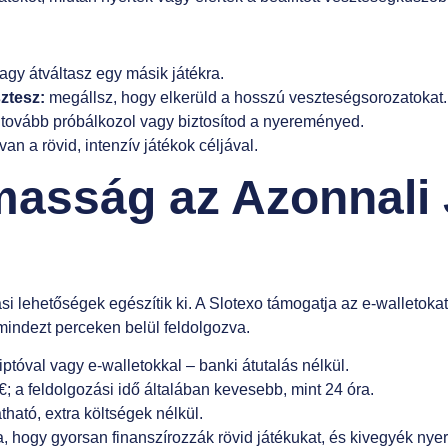
vagy átváltasz egy másik játékra.
ztesz:
megállsz, hogy elkerüld a hosszú veszteségsorozatokat.
tovább próbálkozol vagy biztosítod a nyereményed.
n a rövid, intenzív játékok céljával.
masság az Azonnali
 lehetőségek egészítik ki. A Slotexo támogatja az e-walletokat, 
 mindezt perceken belül feldolgozva.
ptóval vagy e‑walletokkal – banki átutalás nélkül.
 €; a feldolgozási idő általában kevesebb, mint 24 óra.
ható, extra költségek nélkül.
, hogy gyorsan finanszírozzák rövid játékukat, és kivegyék nyer