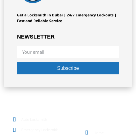
Get a Locksmith in Dubai | 24/7 Emergency Lockouts |
Fast and Reliable Service
NEWSLETTER
Subscribe
OUR SERVICES
Auto Locksmith
QUICK LINKS
Emergency Locksmith
Home