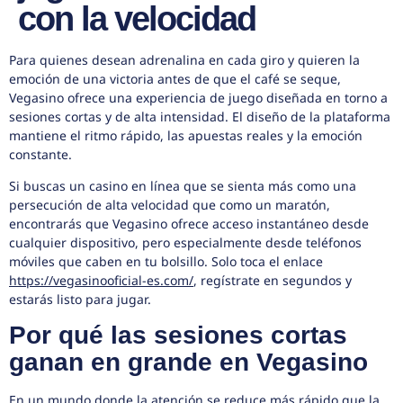
con la velocidad
Para quienes desean adrenalina en cada giro y quieren la
emoción de una victoria antes de que el café se seque,
Vegasino ofrece una experiencia de juego diseñada en torno a
sesiones cortas y de alta intensidad. El diseño de la plataforma
mantiene el ritmo rápido, las apuestas reales y la emoción
constante.
Si buscas un casino en línea que se sienta más como una
persecución de alta velocidad que como un maratón,
encontrarás que Vegasino ofrece acceso instantáneo desde
cualquier dispositivo, pero especialmente desde teléfonos
móviles que caben en tu bolsillo. Solo toca el enlace
https://vegasinooficial-es.com/
, regístrate en segundos y
estarás listo para jugar.
Por qué las sesiones cortas
ganan en grande en Vegasino
En un mundo donde la atención se reduce más rápido que la