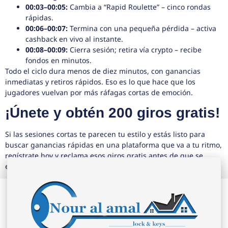
00:03–00:05:
Cambia a “Rapid Roulette” – cinco rondas
rápidas.
00:06–00:07:
Termina con una pequeña pérdida – activa
cashback en vivo al instante.
00:08–00:09:
Cierra sesión; retira vía crypto – recibe
fondos en minutos.
Todo el ciclo dura menos de diez minutos, con ganancias
inmediatas y retiros rápidos. Eso es lo que hace que los
jugadores vuelvan por más ráfagas cortas de emoción.
¡Únete y obtén 200 giros gratis!
Si las sesiones cortas te parecen tu estilo y estás listo para
buscar ganancias rápidas en una plataforma que va a tu ritmo,
regístrate hoy y reclama esos giros gratis antes de que se
escapen. ¡Feliz spinning!