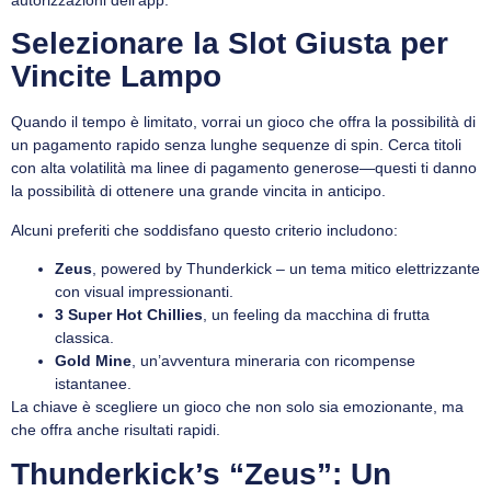
autorizzazioni dell’app.
Selezionare la Slot Giusta per
Vincite Lampo
Quando il tempo è limitato, vorrai un gioco che offra la possibilità di
un pagamento rapido senza lunghe sequenze di spin. Cerca titoli
con alta volatilità ma linee di pagamento generose—questi ti danno
la possibilità di ottenere una grande vincita in anticipo.
Alcuni preferiti che soddisfano questo criterio includono:
Zeus
, powered by Thunderkick – un tema mitico elettrizzante
con visual impressionanti.
3 Super Hot Chillies
, un feeling da macchina di frutta
classica.
Gold Mine
, un’avventura mineraria con ricompense
istantanee.
La chiave è scegliere un gioco che non solo sia emozionante, ma
che offra anche risultati rapidi.
Thunderkick’s “Zeus”: Un