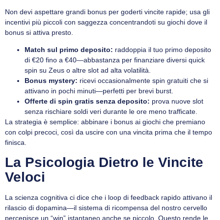
Non devi aspettare grandi bonus per goderti vincite rapide; usa gli
incentivi più piccoli con saggezza concentrandoti su giochi dove il
bonus si attiva presto.
Match sul primo deposito:
raddoppia il tuo primo deposito
di €20 fino a €40—abbastanza per finanziare diversi quick
spin su Zeus o altre slot ad alta volatilità.
Bonus mystery:
ricevi occasionalmente spin gratuiti che si
attivano in pochi minuti—perfetti per brevi burst.
Offerte di spin gratis senza deposito:
prova nuove slot
senza rischiare soldi veri durante le ore meno trafficate.
La strategia è semplice: abbinare i bonus ai giochi che premiano
con colpi precoci, così da uscire con una vincita prima che il tempo
finisca.
La Psicologia Dietro le Vincite
Veloci
La scienza cognitiva ci dice che i loop di feedback rapido attivano il
rilascio di dopamina—il sistema di ricompensa del nostro cervello
percepisce un “win” istantaneo anche se piccolo. Questo rende le