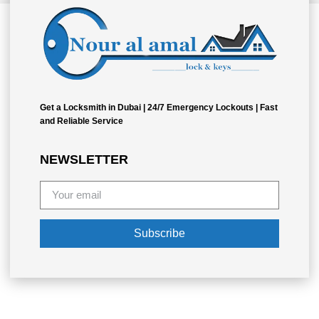
Get a Locksmith in Dubai | 24/7 Emergency Lockouts | Fast
and Reliable Service
NEWSLETTER
Subscribe