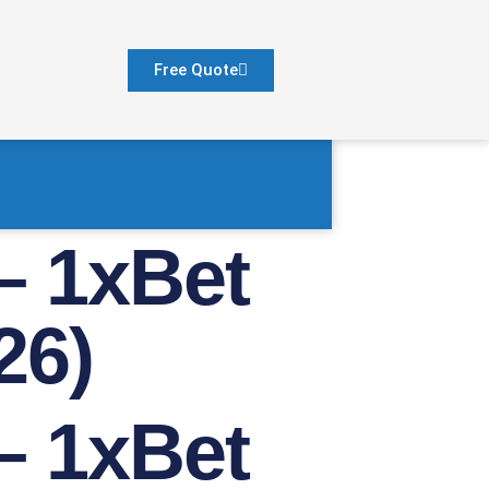
Free Quote
– 1xBet
26)
– 1xBet