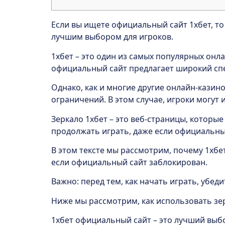
Если вы ищете официальный сайт 1хбет, то
лучшим выбором для игроков.
1хбет – это один из самых популярных онла
официальный сайт предлагает широкий спек
Однако, как и многие другие онлайн-казин
ограничений. В этом случае, игроки могут
Зеркало 1хбет – это веб-страницы, которы
продолжать играть, даже если официальны
В этом тексте мы рассмотрим, почему 1хбе
если официальный сайт заблокирован.
Важно: перед тем, как начать играть, убед
Ниже мы рассмотрим, как использовать зе
1хбет официальный сайт – это лучший выбо