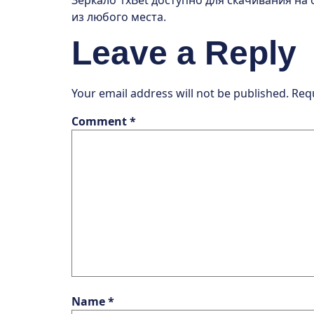
из любого места.
Leave a Reply
Your email address will not be published.
Req
Comment
*
Name
*