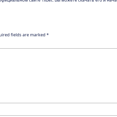
uired fields are marked
*