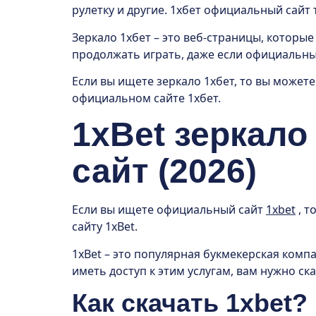
рулетку и другие. 1хбет официальный сайт
Зеркало 1хбет – это веб-страницы, которы
продолжать играть, даже если официальны
Если вы ищете зеркало 1хбет, то вы можете
официальном сайте 1хбет.
1xBet зеркало
сайт (2026)
Если вы ищете официальный сайт
1xbet
, т
сайту 1xBet.
1xBet – это популярная букмекерская компа
иметь доступ к этим услугам, вам нужно ск
Как скачать 1xbet?