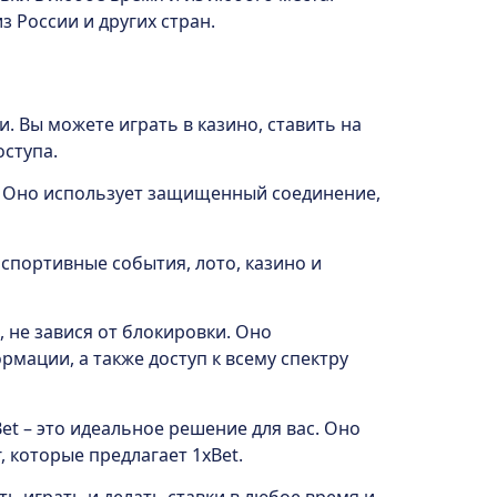
з России и других стран.
и. Вы можете играть в казино, ставить на
оступа.
. Оно использует защищенный соединение,
я спортивные события, лото, казино и
, не завися от блокировки. Оно
мации, а также доступ к всему спектру
Bet – это идеальное решение для вас. Оно
, которые предлагает 1xBet.
ть играть и делать ставки в любое время и