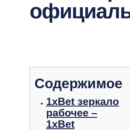
официальн
Содержимое
1xBet зеркало
рабочее –
1xBet