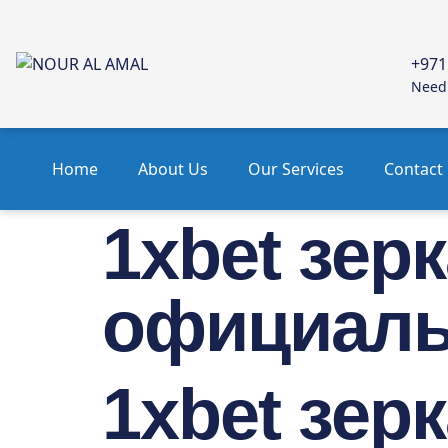
+971
Need 
Home
About Us
Our Services
Contact
1xbet зер
официальн
1xbet зер