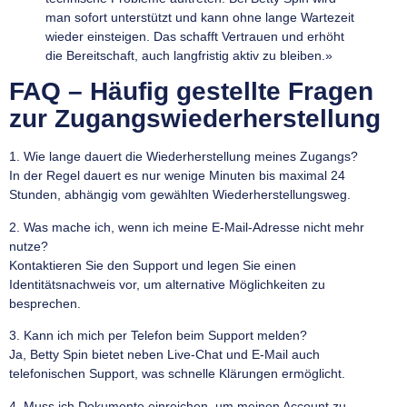
man sofort unterstützt und kann ohne lange Wartezeit
wieder einsteigen. Das schafft Vertrauen und erhöht
die Bereitschaft, auch langfristig aktiv zu bleiben.»
FAQ – Häufig gestellte Fragen
zur Zugangswiederherstellung
1. Wie lange dauert die Wiederherstellung meines Zugangs?
In der Regel dauert es nur wenige Minuten bis maximal 24
Stunden, abhängig vom gewählten Wiederherstellungsweg.
2. Was mache ich, wenn ich meine E-Mail-Adresse nicht mehr
nutze?
Kontaktieren Sie den Support und legen Sie einen
Identitätsnachweis vor, um alternative Möglichkeiten zu
besprechen.
3. Kann ich mich per Telefon beim Support melden?
Ja, Betty Spin bietet neben Live-Chat und E-Mail auch
telefonischen Support, was schnelle Klärungen ermöglicht.
4. Muss ich Dokumente einreichen, um meinen Account zu