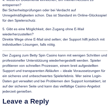
entsperren?
Bei Sicherheitsprüfungen oder bei Verdacht auf
Unregelmäßigkeiten schon. Das ist Standard im Online-Glücksspiel
für den Spielerschutz.
5. Gibt es eine Möglichkeit, den Zugang ohne E-Mail
wiederherzustellen?
Direkte Wege ohne E-Mail sind selten; der Support hilft jedoch mit
individuellen Lösungen, falls nötig.
Der Zugang zum Betty Spin Casino kann mit wenigen Schritten und
professioneller Unterstützung wiederhergestellt werden. Spieler
profitieren von schnellen Prozessen, einem breit aufgestellten
Support und transparenten Abläufen – ideale Voraussetzungen für
ein sicheres und unbeschwertes Spielerlebnis. Wer seine Login-
Daten gut verwaltet und bei Problemen den Support kontaktiert, ist
auf der sicheren Seite und kann das vielfältige Casino-Angebot
jederzeit genießen.
Leave a Reply