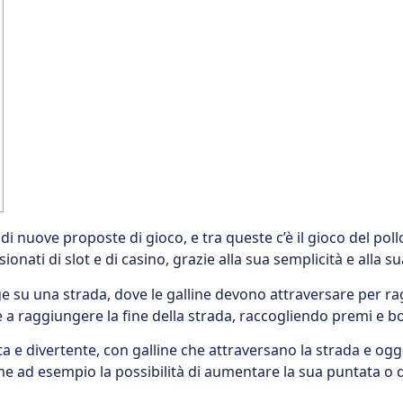
di nuove proposte di gioco, e tra queste c’è il gioco del p
nati di slot e di casino, grazie alla sua semplicità e alla s
olge su una strada, dove le galline devono attraversare per r
i e a raggiungere la fine della strada, raccogliendo premi e 
ta e divertente, con galline che attraversano la strada e ogg
me ad esempio la possibilità di aumentare la sua puntata o d