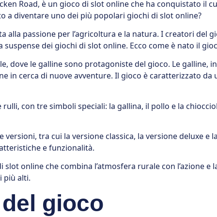
cken Road, è un gioco di slot online che ha conquistato il cu
o a diventare uno dei più popolari giochi di slot online?
ata alla passione per l’agricoltura e la natura. I creatori de
 suspense dei giochi di slot online. Ecco come è nato il gioc
e, dove le galline sono protagoniste del gioco. Le galline, in
e in cerca di nuove avventure. Il gioco è caratterizzato da 
lli, con tre simboli speciali: la gallina, il pollo e la chioccio
se versioni, tra cui la versione classica, la versione deluxe 
atteristiche e funzionalità.
o di slot online che combina l’atmosfera rurale con l’azione e
più alti.
 del gioco