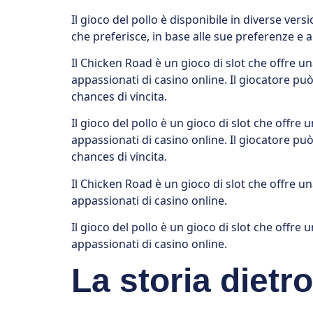
Il gioco del pollo è disponibile in diverse vers
che preferisce, in base alle sue preferenze e a
Il Chicken Road è un gioco di slot che offre u
appassionati di casino online. Il giocatore p
chances di vincita.
Il gioco del pollo è un gioco di slot che offr
appassionati di casino online. Il giocatore p
chances di vincita.
Il Chicken Road è un gioco di slot che offre u
appassionati di casino online.
Il gioco del pollo è un gioco di slot che offr
appassionati di casino online.
La storia dietro