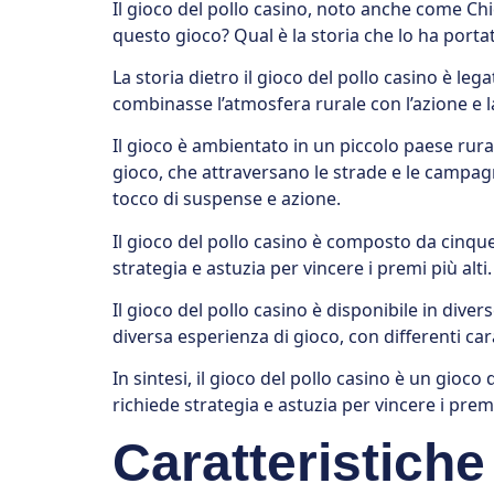
Il gioco del pollo casino, noto anche come Chi
questo gioco? Qual è la storia che lo ha portat
La storia dietro il gioco del pollo casino è leg
combinasse l’atmosfera rurale con l’azione e la
Il gioco è ambientato in un piccolo paese rural
gioco, che attraversano le strade e le campagn
tocco di suspense e azione.
Il gioco del pollo casino è composto da cinque ru
strategia e astuzia per vincere i premi più alti.
Il gioco del pollo casino è disponibile in diver
diversa esperienza di gioco, con differenti car
In sintesi, il gioco del pollo casino è un gioc
richiede strategia e astuzia per vincere i premi 
Caratteristiche