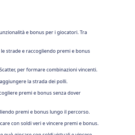
nzionalità e bonus per i giocatori. Tra
ndo le strade e raccogliendo premi e bonus
 Scatter, per formare combinazioni vincenti.
raggiungere la strada dei polli.
 raccogliere premi e bonus senza dover
cogliendo premi e bonus lungo il percorso.
iocare con soldi veri e vincere premi e bonus.
e può giocare con soldi virtuali e vincere