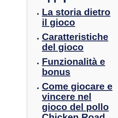
La storia dietro
il gioco
Caratteristiche
del gioco
Funzionalità e
bonus
Come giocare e
vincere nel
gioco del pollo
Chicken Road