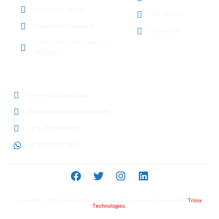
Car Unlock Service
Our Services
Commercial Locksmith
Contact Us
Unlock Your Door, Vehicle or
anything
CONTACT DETAILS
Hor Al Anz Deira, Dubai
mohsaniqbal1993@gmail.com
+971 050 506 8651
+971 050 506 8651
Copyright © 2023
Locksmithin Dubai
, All rights reserved. Designed By
Trinix
Technologies.