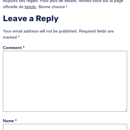
toujours ses règles. Pour plus de détails, rendez-vous sur la page
officielle de
betclic
. Bonne chance !
Leave a Reply
Your email address will not be published.
Required fields are
marked
*
Comment
*
Name
*