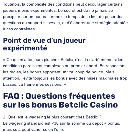
Toutefois, la complexité des conditions peut décourager certains
joueurs moins expérimentés. Le secret est de ne jamais se
précipiter sur un bonus : prenez le temps de le lire, de poser des
questions au support si besoin, et d’élaborer une stratégie adaptée
à ces contraintes.
Point de vue d’un joueur
expérimenté
« Ce qui m’a toujours plu chez Betclic, c’est la clarté même si les
conditions paraissent complexes au premier abord. En respectant
les règles, les bonus apportent un vrai coup de pouce. Mais
attention, j’évite toujours les bonus avec des mises maximales trop
basses, ça freine mes sessions. »
FAQ : Questions fréquentes
sur les bonus Betclic Casino
1. Quel est le wagering le plus courant chez Betclic ?
Le wagering standard est ×30 sur la somme du dépôt + bonus,
mais cela peut varier selon l’offre.