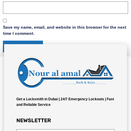
Save my name, email, and website in this browser for the next
time I comment.
Get a Locksmith in Dubai | 24/7 Emergency Lockouts | Fast
and Reliable Service
NEWSLETTER