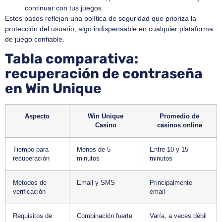
continuar con tus juegos.
Estos pasos reflejan una política de seguridad que prioriza la
protección del usuario, algo indispensable en cualquier plataforma
de juego confiable.
Tabla comparativa:
recuperación de contraseña
en Win Unique
Aspecto
Win Unique
Promedio de
Casino
casinos online
Tiempo para
Menos de 5
Entre 10 y 15
recuperación
minutos
minutos
Métodos de
Email y SMS
Principalmente
verificación
email
Requisitos de
Combinación fuerte
Varía, a veces débil