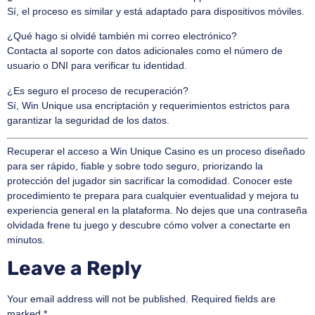
Sí, el proceso es similar y está adaptado para dispositivos móviles.
¿Qué hago si olvidé también mi correo electrónico?
Contacta al soporte con datos adicionales como el número de
usuario o DNI para verificar tu identidad.
¿Es seguro el proceso de recuperación?
Sí, Win Unique usa encriptación y requerimientos estrictos para
garantizar la seguridad de los datos.
Recuperar el acceso a Win Unique Casino es un proceso diseñado
para ser rápido, fiable y sobre todo seguro, priorizando la
protección del jugador sin sacrificar la comodidad. Conocer este
procedimiento te prepara para cualquier eventualidad y mejora tu
experiencia general en la plataforma. No dejes que una contraseña
olvidada frene tu juego y descubre cómo volver a conectarte en
minutos.
Leave a Reply
Your email address will not be published.
Required fields are
marked
*