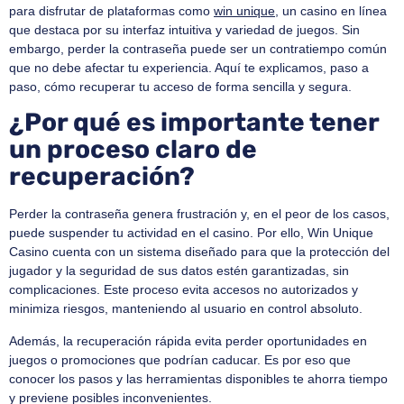
para disfrutar de plataformas como
win unique
, un casino en línea
que destaca por su interfaz intuitiva y variedad de juegos. Sin
embargo, perder la contraseña puede ser un contratiempo común
que no debe afectar tu experiencia. Aquí te explicamos, paso a
paso, cómo recuperar tu acceso de forma sencilla y segura.
¿Por qué es importante tener
un proceso claro de
recuperación?
Perder la contraseña genera frustración y, en el peor de los casos,
puede suspender tu actividad en el casino. Por ello, Win Unique
Casino cuenta con un sistema diseñado para que la protección del
jugador y la seguridad de sus datos estén garantizadas, sin
complicaciones. Este proceso evita accesos no autorizados y
minimiza riesgos, manteniendo al usuario en control absoluto.
Además, la recuperación rápida evita perder oportunidades en
juegos o promociones que podrían caducar. Es por eso que
conocer los pasos y las herramientas disponibles te ahorra tiempo
y previene posibles inconvenientes.