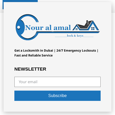
Get a Locksmith in Dubai | 24/7 Emergency Lockouts |
Fast and Reliable Service
NEWSLETTER
Subscribe