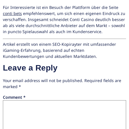
Für Interessierte ist ein Besuch der Plattform über die Seite
conti bets
empfehlenswert, um sich einen eigenen Eindruck zu
verschaffen. Insgesamt schneidet Conti Casino deutlich besser
ab als viele durchschnittliche Anbieter auf dem Markt – sowohl
in puncto Spielauswahl als auch im Kundenservice.
Artikel erstellt von einem SEO-Kopira­­yt­er mit umfassender
iGaming-Erfahrung, basierend auf echten
Kundenbewertungen und aktuellen Marktdaten.
Leave a Reply
Your email address will not be published.
Required fields are
marked
*
Comment
*