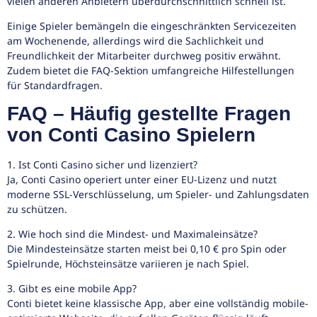
vielen anderen Anbietern überdurchschnittlich schnell ist.
Einige Spieler bemängeln die eingeschränkten Servicezeiten
am Wochenende, allerdings wird die Sachlichkeit und
Freundlichkeit der Mitarbeiter durchweg positiv erwähnt.
Zudem bietet die FAQ-Sektion umfangreiche Hilfestellungen
für Standardfragen.
FAQ – Häufig gestellte Fragen
von Conti Casino Spielern
1. Ist Conti Casino sicher und lizenziert?
Ja, Conti Casino operiert unter einer EU-Lizenz und nutzt
moderne SSL-Verschlüsselung, um Spieler- und Zahlungsdaten
zu schützen.
2. Wie hoch sind die Mindest- und Maximaleinsätze?
Die Mindesteinsätze starten meist bei 0,10 € pro Spin oder
Spielrunde, Höchsteinsätze variieren je nach Spiel.
3. Gibt es eine mobile App?
Conti bietet keine klassische App, aber eine vollständig mobile-