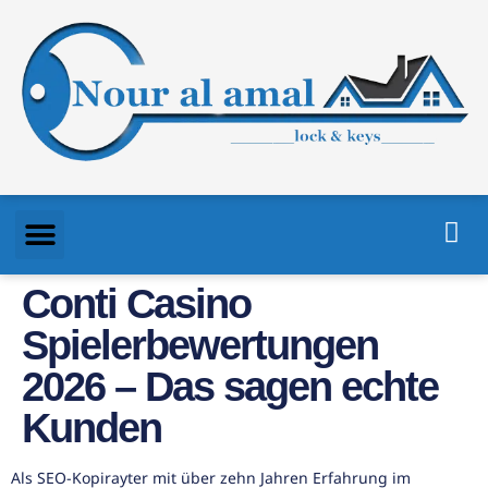
Conti Casino
Spielerbewertungen
2026 – Das sagen echte
Kunden
Als SEO-Kopira­­yt­er mit über zehn Jahren Erfahrung im