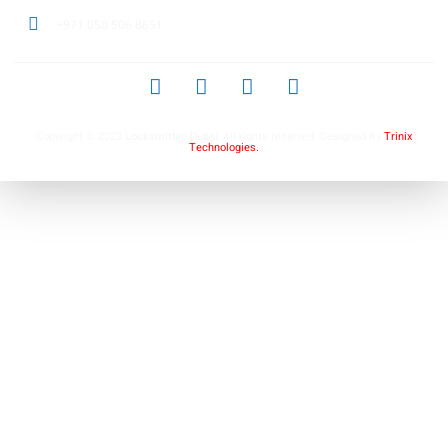
+971 050 506 8651
Copyright © 2023
Locksmithin Dubai
, All rights reserved. Designed By
Trinix
Technologies.