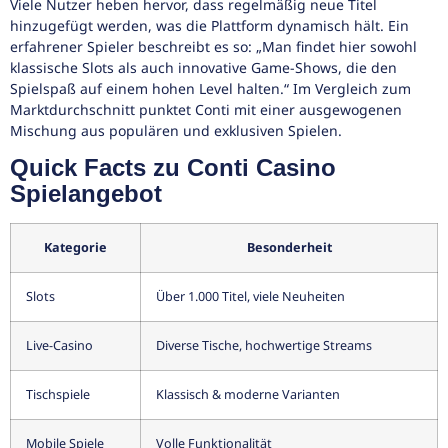
Viele Nutzer heben hervor, dass regelmäßig neue Titel
hinzugefügt werden, was die Plattform dynamisch hält. Ein
erfahrener Spieler beschreibt es so: „Man findet hier sowohl
klassische Slots als auch innovative Game-Shows, die den
Spielspaß auf einem hohen Level halten.“ Im Vergleich zum
Marktdurchschnitt punktet Conti mit einer ausgewogenen
Mischung aus populären und exklusiven Spielen.
Quick Facts zu Conti Casino
Spielangebot
Kategorie
Besonderheit
Slots
Über 1.000 Titel, viele Neuheiten
Live-Casino
Diverse Tische, hochwertige Streams
Tischspiele
Klassisch & moderne Varianten
Mobile Spiele
Volle Funktionalität