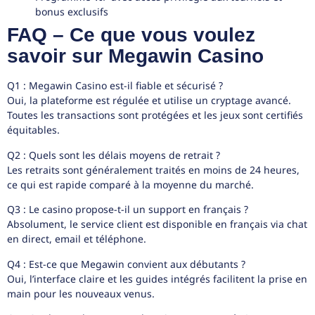
bonus exclusifs
FAQ – Ce que vous voulez
savoir sur Megawin Casino
Q1 : Megawin Casino est-il fiable et sécurisé ?
Oui, la plateforme est régulée et utilise un cryptage avancé.
Toutes les transactions sont protégées et les jeux sont certifiés
équitables.
Q2 : Quels sont les délais moyens de retrait ?
Les retraits sont généralement traités en moins de 24 heures,
ce qui est rapide comparé à la moyenne du marché.
Q3 : Le casino propose-t-il un support en français ?
Absolument, le service client est disponible en français via chat
en direct, email et téléphone.
Q4 : Est-ce que Megawin convient aux débutants ?
Oui, l’interface claire et les guides intégrés facilitent la prise en
main pour les nouveaux venus.