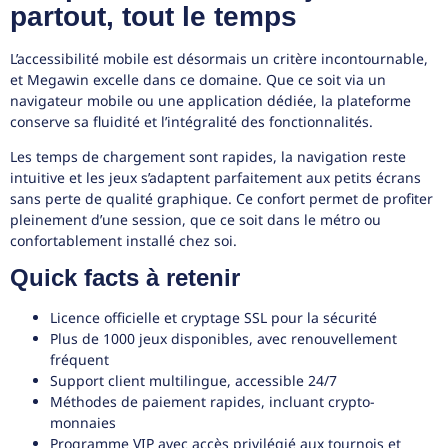
partout, tout le temps
L’accessibilité mobile est désormais un critère incontournable,
et Megawin excelle dans ce domaine. Que ce soit via un
navigateur mobile ou une application dédiée, la plateforme
conserve sa fluidité et l’intégralité des fonctionnalités.
Les temps de chargement sont rapides, la navigation reste
intuitive et les jeux s’adaptent parfaitement aux petits écrans
sans perte de qualité graphique. Ce confort permet de profiter
pleinement d’une session, que ce soit dans le métro ou
confortablement installé chez soi.
Quick facts à retenir
Licence officielle et cryptage SSL pour la sécurité
Plus de 1000 jeux disponibles, avec renouvellement
fréquent
Support client multilingue, accessible 24/7
Méthodes de paiement rapides, incluant crypto-
monnaies
Programme VIP avec accès privilégié aux tournois et