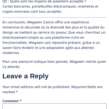
Q5 : Quels sont les moyens de paiement acceptés ?
Cartes bancaires, portefeuilles électroniques, virements et
crypto-monnaies sont tous acceptés.
En conclusion, Megawin Casino offre une expérience
immersive et sécurisée où la diversité des jeux et la qualité du
design se mettent au service du joueur. Que vous cherchiez un
divertissement simple ou une plateforme riche en
fonctionnalités, Megawin sait répondre présent, grâce à un
savoir-faire évident et une adaptation agile aux attentes
modernes.
Pour une aventure ludique bien pensée, Megawin mérite qu’on
s’y attarde.
Leave a Reply
Your email address will not be published.
Required fields are
marked
*
Comment
*