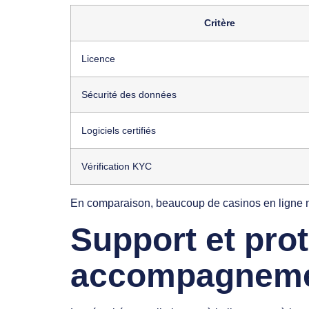
Critère
Licence
Sécurité des données
Logiciels certifiés
Vérification KYC
En comparaison, beaucoup de casinos en ligne ne
Support et prot
accompagneme