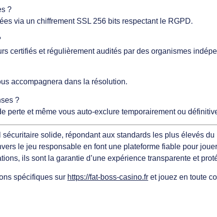
es ?
sées via un chiffrement SSL 256 bits respectant le RGPD.
?
rs certifiés et régulièrement audités par des organismes indép
vous accompagnera dans la résolution.
nses ?
 de perte et même vous auto-exclure temporairement ou définitiv
 sécuritaire solide, répondant aux standards les plus élevés du
ers le jeu responsable en font une plateforme fiable pour joue
tions, ils sont la garantie d’une expérience transparente et prot
tions spécifiques sur
https://fat-boss-casino.fr
et jouez en toute c