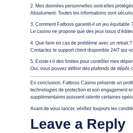
2. Mes données personnelles sont-elles protégé
Absolument. Toutes les informations sont sécuri
3. Comment Fatboss garantit-il un jeu équitable 
Le casino ne propose que des jeux issus d’éditeu
4. Que faire en cas de problème avec un retrait ?
Contactez le support client disponible 24/7 qui 
5. Existe-t-il des limites pour contrôler mes dépe
Oui, vous pouvez définir des plafonds de dépôt,
En conclusion, Fatboss Casino présente un profil
technologies de protection et son engagement env
supplémentaires puissent ralentir certaines opéra
Avant de vous lancer, vérifiez toujours les condi
Leave a Reply