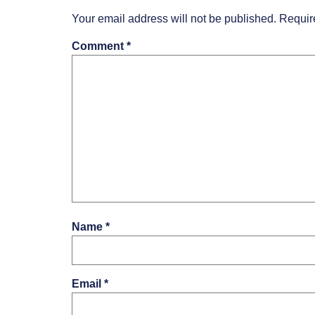
Your email address will not be published.
Requir
Comment
*
Name
*
Email
*