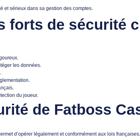
té et sérieux dans sa gestion des comptes.
s forts de sécurité
igoureux.
otéger les données.
.
églementation.
ançais.
tection du joueur.
urité de Fatboss Ca
 permet d’opérer légalement et conformément aux lois françaises