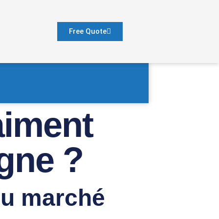
Free Quote
aiment
igne ?
 du marché