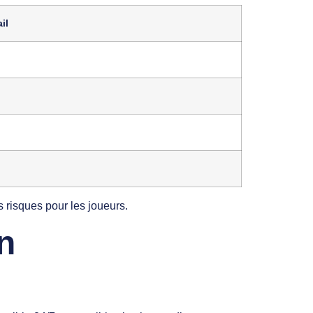
il
 risques pour les joueurs.
n