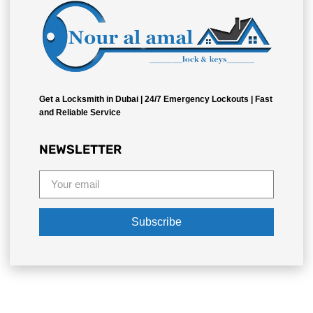
Get a Locksmith in Dubai | 24/7 Emergency Lockouts | Fast
and Reliable Service
NEWSLETTER
Subscribe
OUR SERVICES