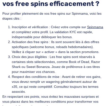
vos free spins efficacement ?
Pour profiter pleinement de vos free spins sur Spinmama, voici les
étapes clés :
Inscription et vérification : Créez votre compte sur
Spinmama
et complétez votre profil. La validation KYC est rapide,
indispensable pour débloquer les bonus.
Activation des free spins : Ils sont souvent liés à des offres
spécifiques (welcome bonus, reloads hebdomadaires).
Veillez à cliquer sur « activer » dans la section promotions.
Choix des jeux éligibles : Les free spins sont réservés à
certaines slots sélectionnées, comme Book of Dead, Razor
Shark ou Sweet Bonanza. Jouez de préférence à ces titres
pour maximiser vos chances.
Respect des conditions de mise : Avant de retirer vos gains,
vous devez remplir un wagering généralement autour de
x35, ce qui reste compétitif. Consultez toujours les termes
associés.
En respectant ces points, vous évitez les mauvaises surprises et
vous placez dans les meilleures conditions pour transformer vos