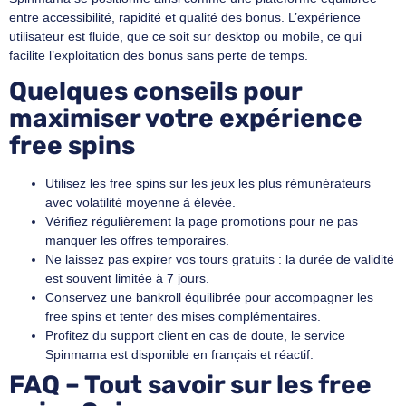
entre accessibilité, rapidité et qualité des bonus. L’expérience
utilisateur est fluide, que ce soit sur desktop ou mobile, ce qui
facilite l’exploitation des bonus sans perte de temps.
Quelques conseils pour
maximiser votre expérience
free spins
Utilisez les free spins sur les jeux les plus rémunérateurs
avec volatilité moyenne à élevée.
Vérifiez régulièrement la page promotions pour ne pas
manquer les offres temporaires.
Ne laissez pas expirer vos tours gratuits : la durée de validité
est souvent limitée à 7 jours.
Conservez une bankroll équilibrée pour accompagner les
free spins et tenter des mises complémentaires.
Profitez du support client en cas de doute, le service
Spinmama est disponible en français et réactif.
FAQ – Tout savoir sur les free