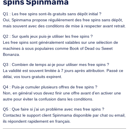
spins Spinmama
Q1 : Les free spins sont-ils gratuits sans dépôt initial ?
Oui, Spinmama propose régulièrement des free spins sans dépôt,
mais souvent avec des conditions de mise à respecter avant retrait.
Q2 : Sur quels jeux puis-je utiliser les free spins ?
Les free spins sont généralement valables sur une sélection de
machines à sous populaires comme Book of Dead ou Sweet
Bonanza.
Q3 : Combien de temps ai-je pour utiliser mes free spins ?
La validité est souvent limitée à 7 jours après attribution. Passé ce
délai, vos tours gratuits expirent.
Q4 : Puis-je cumuler plusieurs offres de free spins ?
Non, en général vous devez finir une offre avant d’en activer une
autre pour éviter la confusion dans les conditions.
Q5 : Que faire si j’ai un problème avec mes free spins ?
Contactez le support client Spinmama disponible par chat ou email,
ils répondent rapidement en français.