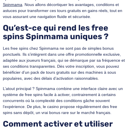
Spinmama
. Nous allons décortiquer les avantages, conditions et
astuces pour transformer ces tours gratuits en gains réels, tout en
vous assurant une navigation fluide et sécurisée.
Qu’est-ce qui rend les free
spins Spinmama uniques ?
Les free spins chez Spinmama ne sont pas de simples bonus
ponctuels. Ils s’intègrent dans une offre promotionnelle exclusive,
adaptée aux joueurs français, qui se démarque par sa fréquence et
ses conditions transparentes. Dès votre inscription, vous pouvez
bénéficier d’un pack de tours gratuits sur des machines à sous
populaires, avec des délais d’activation raisonnables.
L’atout principal ? Spinmama combine une interface claire avec un
système de free spins facile à activer, contrairement à certains
concurrents où la complexité des conditions gâche souvent
l’expérience. De plus, le casino propose régulièrement des free
spins sans dépôt, un vrai bonus rare sur le marché français.
Comment activer et utiliser