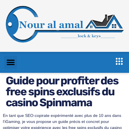
Guide pour profiter des
free spins exclusifs du
casino Spinmama
En tant que SEO-copirate expérimenté avec plus de 10 ans dans
l’iGaming, je vous propose un guide précis et concret pour
optimiser votre expérience avec les free spins exclusifs du casino