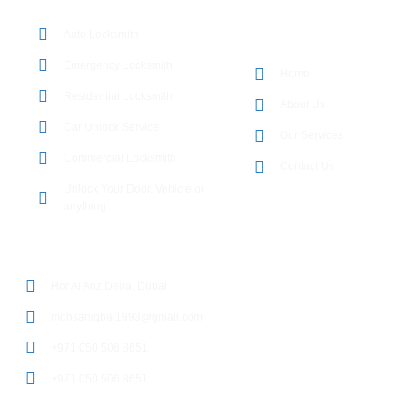
Auto Locksmith
QUICK LINKS
Emergency Locksmith
Home
Residential Locksmith
About Us
Car Unlock Service
Our Services
Commercial Locksmith
Contact Us
Unlock Your Door, Vehicle or
anything
CONTACT DETAILS
Hor Al Anz Deira, Dubai
mohsaniqbal1993@gmail.com
+971 050 506 8651
+971 050 506 8651