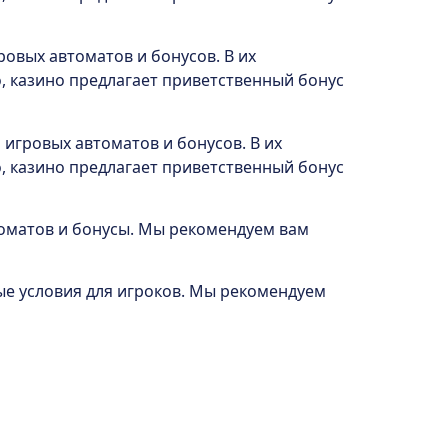
овых автоматов и бонусов. В их
о, казино предлагает приветственный бонус
 игровых автоматов и бонусов. В их
о, казино предлагает приветственный бонус
томатов и бонусы. Мы рекомендуем вам
ые условия для игроков. Мы рекомендуем