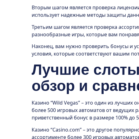
Вторым шагом является проверка лицензии
использует надежные методы защиты данных
Третьим шагом является проверка ассортим
разнообразные игры, которые вам понравят
Наконец, вам нужно проверить бонусы и ус
условия, которые соответствуют вашим пот
Лучшие слоты 
обзор и сравн
Казино “Wild Vegas” – это один из лучших
более 500 игровых автоматов от ведущих ра
приветственный бонус в размере 100% до 5
Казино “Casino.com” – это другое популяр
ассортименте более 300 игровых автоматов