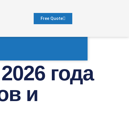
Free Quote
2026 года
ов и