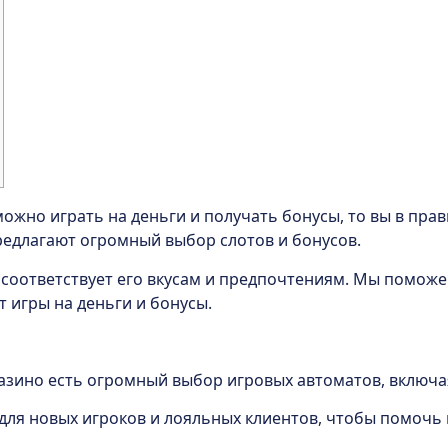
можно играть на деньги и получать бонусы, то вы в пра
редлагают огромный выбор слотов и бонусов.
 соответствует его вкусам и предпочтениям. Мы поможе
 игры на деньги и бонусы.
казино есть огромный выбор игровых автоматов, включа
 для новых игроков и лояльных клиентов, чтобы помочь