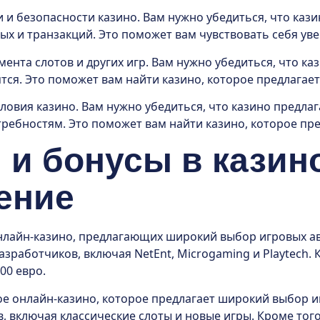
 и безопасности казино. Вам нужно убедиться, что ка
 и транзакций. Это поможет вам чувствовать себя увер
ента слотов и других игр. Вам нужно убедиться, что ка
ся. Это поможет вам найти казино, которое предлагает
ловия казино. Вам нужно убедиться, что казино предла
ребностям. Это поможет вам найти казино, которое пре
и бонусы в казин
ение
 онлайн-казино, предлагающих широкий выбор игровых ав
зработчиков, включая NetEnt, Microgaming и Playtech. 
00 евро.
ное онлайн-казино, которое предлагает широкий выбор и
, включая классические слоты и новые игры. Кроме тог