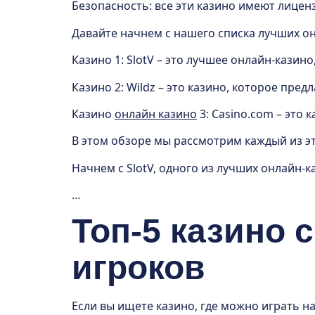
Безопасность: все эти казино имеют лицен
Давайте начнем с нашего списка лучших о
Казино 1: SlotV – это лучшее онлайн-кази
Казино 2: Wildz – это казино, которое пре
Казино
онлайн казино
3: Casino.com – это 
В этом обзоре мы рассмотрим каждый из эт
Начнем с SlotV, одного из лучших онлайн-
…
Топ-5 казино
игроков
Если вы ищете казино, где можно играть 