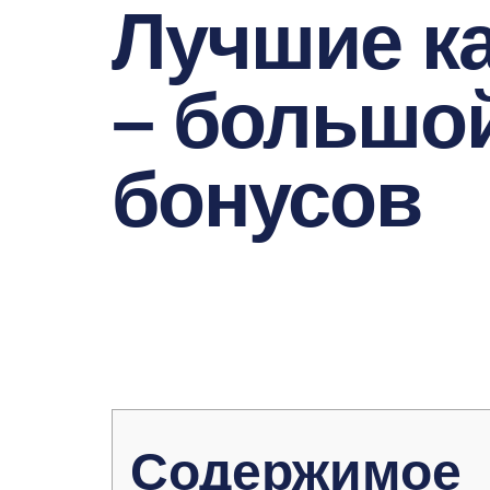
Лучшие ка
– большо
бонусов
Содержимое