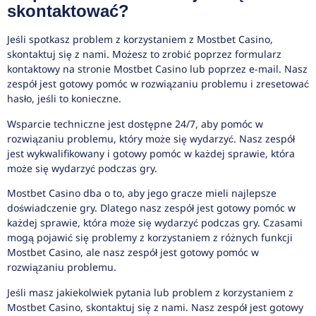
skontaktować?
Jeśli spotkasz problem z korzystaniem z Mostbet Casino,
skontaktuj się z nami. Możesz to zrobić poprzez formularz
kontaktowy na stronie Mostbet Casino lub poprzez e-mail. Nasz
zespół jest gotowy pomóc w rozwiązaniu problemu i zresetować
hasło, jeśli to konieczne.
Wsparcie techniczne jest dostępne 24/7, aby pomóc w
rozwiązaniu problemu, który może się wydarzyć. Nasz zespół
jest wykwalifikowany i gotowy pomóc w każdej sprawie, która
może się wydarzyć podczas gry.
Mostbet Casino dba o to, aby jego gracze mieli najlepsze
doświadczenie gry. Dlatego nasz zespół jest gotowy pomóc w
każdej sprawie, która może się wydarzyć podczas gry. Czasami
mogą pojawić się problemy z korzystaniem z różnych funkcji
Mostbet Casino, ale nasz zespół jest gotowy pomóc w
rozwiązaniu problemu.
Jeśli masz jakiekolwiek pytania lub problem z korzystaniem z
Mostbet Casino, skontaktuj się z nami. Nasz zespół jest gotowy