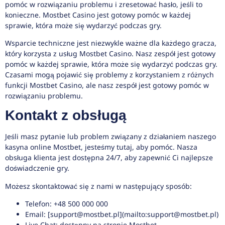
pomóc w rozwiązaniu problemu i zresetować hasło, jeśli to
konieczne. Mostbet Casino jest gotowy pomóc w każdej
sprawie, która może się wydarzyć podczas gry.
Wsparcie techniczne jest niezwykle ważne dla każdego gracza,
który korzysta z usług Mostbet Casino. Nasz zespół jest gotowy
pomóc w każdej sprawie, która może się wydarzyć podczas gry.
Czasami mogą pojawić się problemy z korzystaniem z różnych
funkcji Mostbet Casino, ale nasz zespół jest gotowy pomóc w
rozwiązaniu problemu.
Kontakt z obsługą
Jeśli masz pytanie lub problem związany z działaniem naszego
kasyna online Mostbet, jesteśmy tutaj, aby pomóc. Nasza
obsługa klienta jest dostępna 24/7, aby zapewnić Ci najlepsze
doświadczenie gry.
Możesz skontaktować się z nami w następujący sposób:
Telefon: +48 500 000 000
Email: [support@mostbet.pl](mailto:support@mostbet.pl)
Live Chat: dostępny na stronie Mostbet