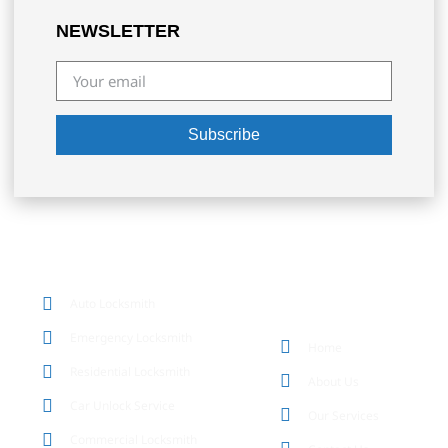
NEWSLETTER
Subscribe
OUR SERVICES
Auto Locksmith
QUICK LINKS
Emergency Locksmith
Home
Residential Locksmith
About Us
Car Unlock Service
Our Services
Commercial Locksmith