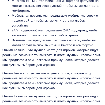
Многоязычный интерфейс: наш интерфейс доступен на
многих языках, включая русский, чтобы вы могли играть
комфортно.
Мобильная версия: мы предлагаем мобильную версию
нашего сайта, чтобы вы могли играть на любом
устройстве.
24/7 поддержка: мы предлагаем 24/7 поддержку, чтобы
вы могли получить помощь в любое время.
Выплаты: мы предлагаем быстрые выплаты, чтобы вы
могли получать свои выигрыши быстро и комфортно.
Олимп Казино – это лучшее место для игроков, которые ищут
реальные возможности выиграть и иметь лучший игровой опыт.
Мы предлагаем вам несколько преимуществ, которые делают
нас лучшим выбором для игроков.
Олимп Бет – это лучшее место для игроков, которые ищут
реальные возможности выиграть и иметь лучший игровой опыт.
Мы предлагаем вам несколько преимуществ, которые делают
нас лучшим выбором для игроков.
Олимп Казино – это лучшее место для игроков, которые ищут
реальные возможности выиграть и иметь лучший игровой опыт.