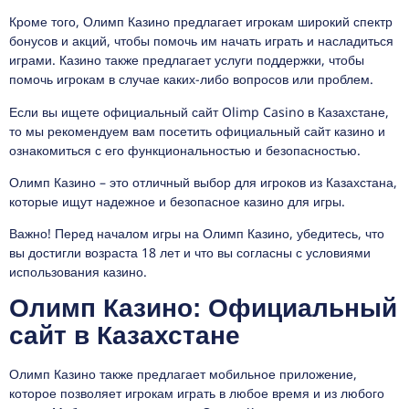
Кроме того, Олимп Казино предлагает игрокам широкий спектр
бонусов и акций, чтобы помочь им начать играть и насладиться
играми. Казино также предлагает услуги поддержки, чтобы
помочь игрокам в случае каких-либо вопросов или проблем.
Если вы ищете официальный сайт Olimp Casino в Казахстане,
то мы рекомендуем вам посетить официальный сайт казино и
ознакомиться с его функциональностью и безопасностью.
Олимп Казино – это отличный выбор для игроков из Казахстана,
которые ищут надежное и безопасное казино для игры.
Важно! Перед началом игры на Олимп Казино, убедитесь, что
вы достигли возраста 18 лет и что вы согласны с условиями
использования казино.
Олимп Казино: Официальный
сайт в Казахстане
Олимп Казино также предлагает мобильное приложение,
которое позволяет игрокам играть в любое время и из любого