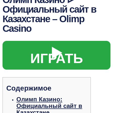
Официальный сайт в
Казахстане – Olimp
Casino
▶️
ИГРАТЬ
Содержимое
Олимп Казино:
Официальный сайт в
Казахстане