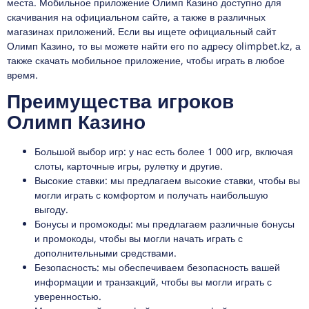
места. Мобильное приложение Олимп Казино доступно для
скачивания на официальном сайте, а также в различных
магазинах приложений. Если вы ищете официальный сайт
Олимп Казино, то вы можете найти его по адресу olimpbet.kz, а
также скачать мобильное приложение, чтобы играть в любое
время.
Преимущества игроков
Олимп Казино
Большой выбор игр: у нас есть более 1 000 игр, включая
слоты, карточные игры, рулетку и другие.
Высокие ставки: мы предлагаем высокие ставки, чтобы вы
могли играть с комфортом и получать наибольшую
выгоду.
Бонусы и промокоды: мы предлагаем различные бонусы
и промокоды, чтобы вы могли начать играть с
дополнительными средствами.
Безопасность: мы обеспечиваем безопасность вашей
информации и транзакций, чтобы вы могли играть с
уверенностью.