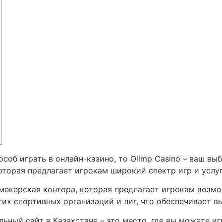
соб играть в онлайн-казино, то Olimp Casino – ваш вы
оторая предлагает игрокам широкий спектр игр и услуг
укмекерская контора, которая предлагает игрокам возм
их спортивных организаций и лиг, что обеспечивает в
ьный сайт в Казахстане – это место, где вы можете иг