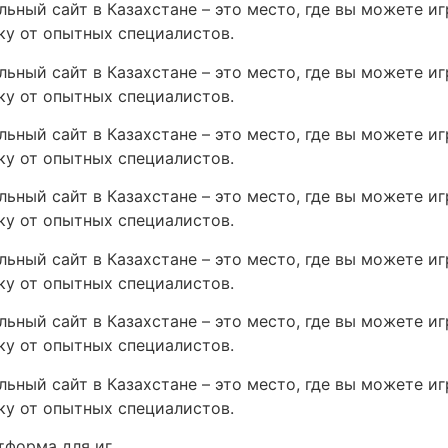
ьный сайт в Казахстане – это место, где вы можете иг
ку от опытных специалистов.
ьный сайт в Казахстане – это место, где вы можете иг
ку от опытных специалистов.
ьный сайт в Казахстане – это место, где вы можете иг
ку от опытных специалистов.
ьный сайт в Казахстане – это место, где вы можете иг
ку от опытных специалистов.
ьный сайт в Казахстане – это место, где вы можете иг
ку от опытных специалистов.
ьный сайт в Казахстане – это место, где вы можете иг
ку от опытных специалистов.
ьный сайт в Казахстане – это место, где вы можете иг
ку от опытных специалистов.
атформа для иг