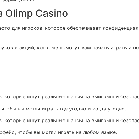
 Olimp Casino
место для игроков, которое обеспечивает конфиденциа
усов и акций, которые помогут вам начать играть и п
в, которые ищут реальные шансы на выигрыш и безопа
тобы вы могли играть где угодно и когда угодно.
в, которые ищут реальные шансы на выигрыш и безопа
фейс, чтобы вы могли играть на любом языке.