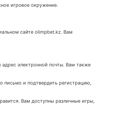
сное игровое окружение.
иальном сайте olimpbet.kz. Вам
и адрес электронной почты. Вам также
то письмо и подтвердить регистрацию,
нравится. Вам доступны различные игры,