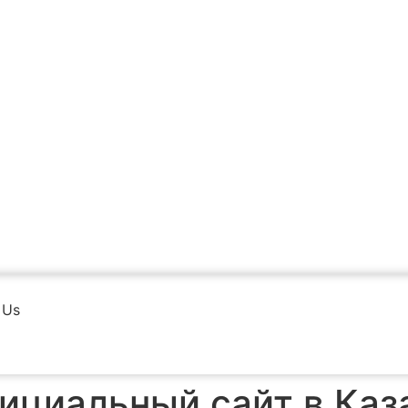
 Us
ициальный сайт в Каза