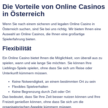
Die Vorteile von Online Casinos
in Österreich
Wenn Sie nach einem sicheren und legalen Online Casino in
Österreich suchen, sind Sie bei uns richtig. Wir bieten Ihnen eine
Auswahl an Online Casinos, die Ihnen eine großartige
Spielerfahrung bieten.
Flexibilität
Ein Online Casino bietet Ihnen die Möglichkeit, von überall aus zu
spielen, wann und wie lange Sie möchten. Sie können Ihre
Lieblings-Spiele spielen, ohne dass Sie sich um Reise oder
Unterkunft kümmern müssen.
Keine Notwendigkeit, an einem bestimmten Ort zu sein
Flexibles Spielverhalten
Keine Begrenzung durch Zeit oder Ort
Das bedeutet, dass Sie Ihre Zeit besser nutzen können und Ihre
Freizeit genießen können, ohne dass Sie sich um die
organisatorischen Aspekte kümmern müssen.