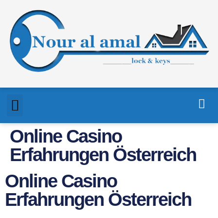
Online Casino
Erfahrungen Österreich
Online Casino
Erfahrungen Österreich