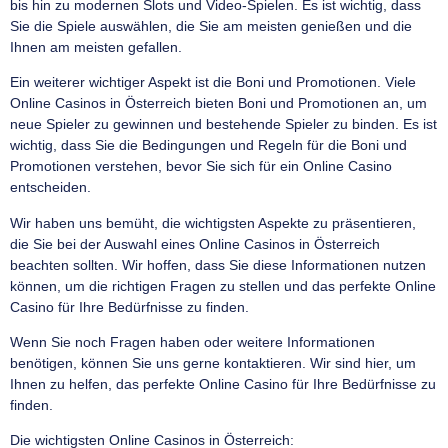
bis hin zu modernen Slots und Video-Spielen. Es ist wichtig, dass
Sie die Spiele auswählen, die Sie am meisten genießen und die
Ihnen am meisten gefallen.
Ein weiterer wichtiger Aspekt ist die Boni und Promotionen. Viele
Online Casinos in Österreich bieten Boni und Promotionen an, um
neue Spieler zu gewinnen und bestehende Spieler zu binden. Es ist
wichtig, dass Sie die Bedingungen und Regeln für die Boni und
Promotionen verstehen, bevor Sie sich für ein Online Casino
entscheiden.
Wir haben uns bemüht, die wichtigsten Aspekte zu präsentieren,
die Sie bei der Auswahl eines Online Casinos in Österreich
beachten sollten. Wir hoffen, dass Sie diese Informationen nutzen
können, um die richtigen Fragen zu stellen und das perfekte Online
Casino für Ihre Bedürfnisse zu finden.
Wenn Sie noch Fragen haben oder weitere Informationen
benötigen, können Sie uns gerne kontaktieren. Wir sind hier, um
Ihnen zu helfen, das perfekte Online Casino für Ihre Bedürfnisse zu
finden.
Die wichtigsten Online Casinos in Österreich: