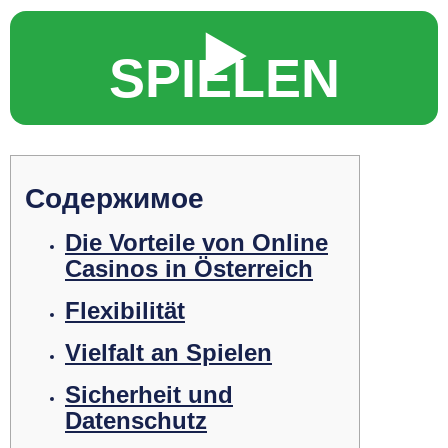
▶️
SPIELEN
Содержимое
Die Vorteile von Online
Casinos in Österreich
Flexibilität
Vielfalt an Spielen
Sicherheit und
Datenschutz