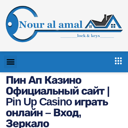
Пин Ап Казино
Официальный сайт |
Pin Up Casino играть
онлайн – Вход,
Зеркало