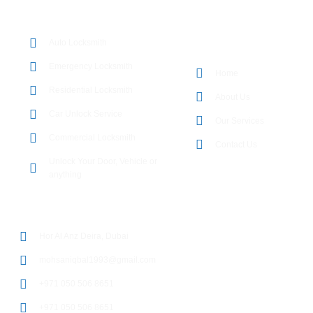
OUR SERVICES
Auto Locksmith
QUICK LINKS
Emergency Locksmith
Home
Residential Locksmith
About Us
Car Unlock Service
Our Services
Commercial Locksmith
Contact Us
Unlock Your Door, Vehicle or
anything
CONTACT DETAILS
Hor Al Anz Deira, Dubai
mohsaniqbal1993@gmail.com
+971 050 506 8651
+971 050 506 8651