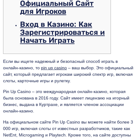
Официальный Сайт
для Игроков
Вход в Казино: Как
Зарегистрироваться и
Начать Играть
Если вы ищете надежный и безопасный способ играть в
онлайн-казино, то
pin up casino
– ваш выбор. Это официальный
сайт, который предлагает игрокам широкий спектр игр, включая
слоты, карточные игры и рулетку.
Pin Up Casino – это международная онлайн-казино, которая
была основана в 2016 году. Сайт имеет лицензию на игорный
бизнес, выдана в Куртрахе, и является членом ассоциации
онлайн-казино.
На официальном сайте Pin Up Casino вы можете найти более 3
000 игр, включая слоты от известных разработчиков, такие как
NetEnt, Microgaming и Playtech. Кроме того, на сайте доступны