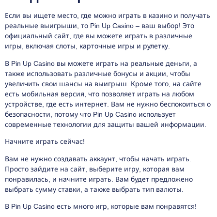
Если вы ищете место, где можно играть в казино и получать
реальные выигрыши, то Pin Up Casino – ваш выбор! Это
официальный сайт, где вы можете играть в различные
игры, включая слоты, карточные игры и рулетку.
В Pin Up Casino вы можете играть на реальные деньги, а
также использовать различные бонусы и акции, чтобы
увеличить свои шансы на выигрыш. Кроме того, на сайте
есть мобильная версия, что позволяет играть на любом
устройстве, где есть интернет. Вам не нужно беспокоиться о
безопасности, потому что Pin Up Casino использует
современные технологии для защиты вашей информации.
Начните играть сейчас!
Вам не нужно создавать аккаунт, чтобы начать играть.
Просто зайдите на сайт, выберите игру, которая вам
понравилась, и начните играть. Вам будет предложено
выбрать сумму ставки, а также выбрать тип валюты.
В Pin Up Casino есть много игр, которые вам понравятся!