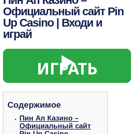
Пин Ап Казино –
Официальный сайт Pin
Up Casino | Входи и
играй
▶️
ИГРАТЬ
Содержимое
Пин Ап Казино –
Официальный сайт
Pin Up Casino