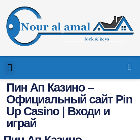
Пин Ап Казино –
Официальный сайт Pin
Up Casino | Входи и
играй