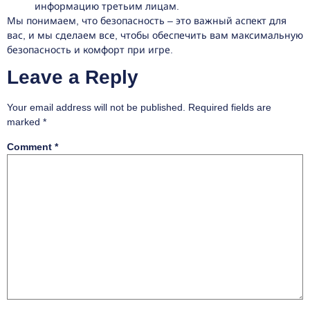
информацию третьим лицам.
Мы понимаем, что безопасность – это важный аспект для
вас, и мы сделаем все, чтобы обеспечить вам максимальную
безопасность и комфорт при игре.
Leave a Reply
Your email address will not be published.
Required fields are
marked
*
Comment
*