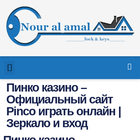
Пинко казино –
Официальный сайт
Pinco играть онлайн |
Зеркало и вход