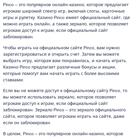
Pinco – это популярное онлайн-казино, которое предлагает
игрокам широкий спектр игр, включая слоты, карточные
игры и рулетку. Казино Pinco имеет официальный сайт, где
можно играть онлайн, а также зеркало, которое позволяет
игрокам доступ к играм, если официальный сайт
заблокирован.
Чтобы играть на официальном сайте Pinco, вам нужно
зарегистрироваться и открыть счет. Затем вы можете
выбрать игру, которая вам понравилась, и начать играть.
Казино Pinco предлагает различные бонусы и акции,
которые помогут вам начать играть с более высокими
ставками.
Если вы не можете доступ к официальному сайту Pinco, то
вы можете использовать зеркало, которое позволяет
игрокам доступ к играм, если официальный сайт
заблокирован. Зеркало Pinco – это зеркало официального
сайта, которое позволяет игрокам играть на сайте, даже
если он заблокирован.
В целом, Pinco – это популярное онлайн-казино, которое