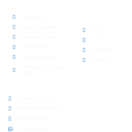
OUR SERVICES
Auto Locksmith
QUICK LINKS
Emergency Locksmith
Home
Residential Locksmith
About Us
Car Unlock Service
Our Services
Commercial Locksmith
Contact Us
Unlock Your Door, Vehicle or
anything
CONTACT DETAILS
Hor Al Anz Deira, Dubai
mohsaniqbal1993@gmail.com
+971 050 506 8651
+971 050 506 8651