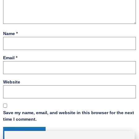
Name
*
Email
*
Website
Save my name, email, and website in this browser for the next
time I comment.