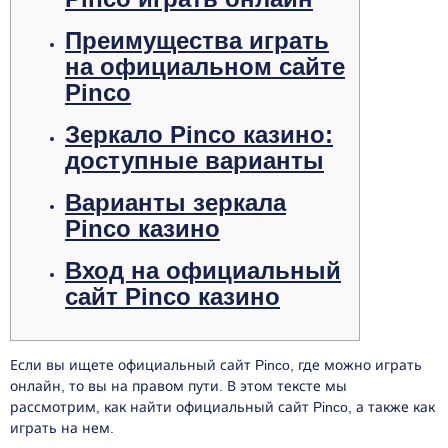
Преимущества играть
на официальном сайте
Pinco
Зеркало Pinco казино:
доступные варианты
Варианты зеркала
Pinco казино
Вход на официальный
сайт Pinco казино
Если вы ищете официальный сайт Pinco, где можно играть
онлайн, то вы на правом пути. В этом тексте мы
рассмотрим, как найти официальный сайт Pinco, а также как
играть на нем.