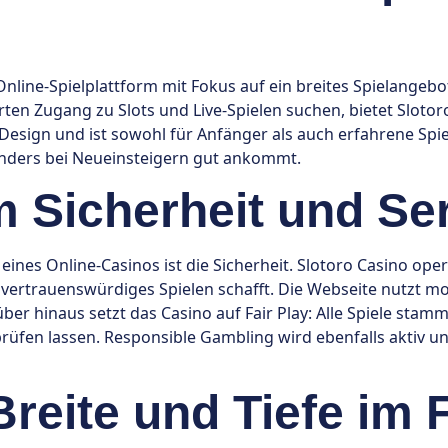
 Online-Spielplattform mit Fokus auf ein breites Spielange
rten Zugang zu Slots und Live-Spielen suchen, bietet Sloto
 Design und ist sowohl für Anfänger als auch erfahrene Spie
onders bei Neueinsteigern gut ankommt.
m Sicherheit und Ser
nes Online-Casinos ist die Sicherheit. Slotoro Casino operi
ür vertrauenswürdiges Spielen schafft. Die Webseite nutzt 
ber hinaus setzt das Casino auf Fair Play: Alle Spiele st
üfen lassen. Responsible Gambling wird ebenfalls aktiv unt
Breite und Tiefe im