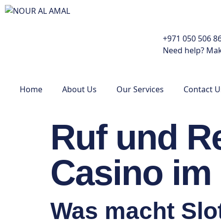
+971 050 506 8
Need help? Mak
Home
About Us
Our Services
Contact U
Ruf und Re
Casino im 
Was macht Slot