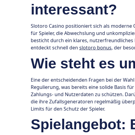
interessant?
Slotoro Casino positioniert sich als moderne
für Spieler, die Abwechslung und unkomplizie
besticht durch ein klares, nutzerfreundliches
entdeckt schnell den
slotoro bonus
, der bes
Wie steht es u
Eine der entscheidenden Fragen bei der Wahl ei
Regulierung, was bereits eine solide Basis f
Zahlungs- und Nutzerdaten zu schützen. Darü
die ihre Zufallsgeneratoren regelmäßig überpr
Limits für den Schutz der Spieler.
Spielangebot: 