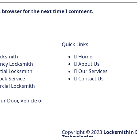
s browser for the next time I comment.
Quick Links
cksmith
Home
ncy Locksmith
About Us
tial Locksmith
Our Services
ock Service
Contact Us
cial Locksmith
ur Door, Vehicle or
Copyright © 2023
Locksmithin 
Technologies.