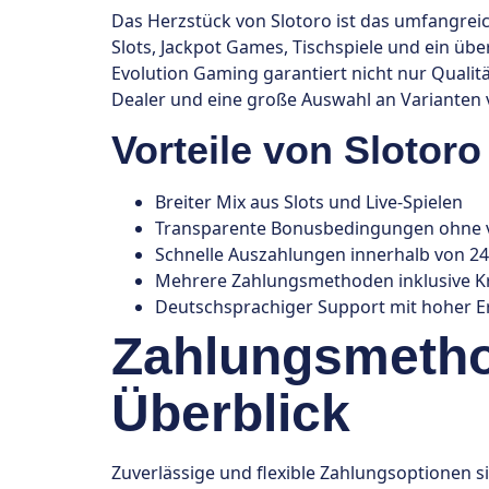
Das Herzstück von Slotoro ist das umfangreich
Slots, Jackpot Games, Tischspiele und ein ü
Evolution Gaming garantiert nicht nur Quali
Dealer und eine große Auswahl an Varianten v
Vorteile von Slotor
Breiter Mix aus Slots und Live-Spielen
Transparente Bonusbedingungen ohne v
Schnelle Auszahlungen innerhalb von 2
Mehrere Zahlungsmethoden inklusive 
Deutschsprachiger Support mit hoher Er
Zahlungsmetho
Überblick
Zuverlässige und flexible Zahlungsoptionen si