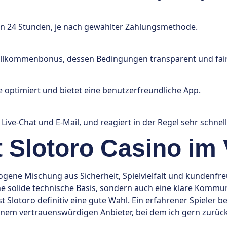
on 24 Stunden, je nach gewählter Zahlungsmethode.
Willkommenbonus, dessen Bedingungen transparent und fair
te optimiert und bietet eine benutzerfreundliche App.
Live-Chat und E-Mail, und reagiert in der Regel sehr schnell
t Slotoro Casino im
gene Mischung aus Sicherheit, Spielvielfalt und kundenfr
ine solide technische Basis, sondern auch eine klare Kommun
 Slotoro definitiv eine gute Wahl. Ein erfahrener Spieler b
nem vertrauenswürdigen Anbieter, bei dem ich gern zurüc