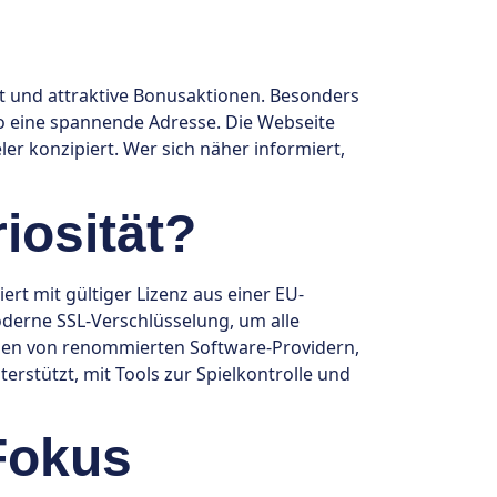
bot und attraktive Bonusaktionen. Besonders
ro eine spannende Adresse. Die Webseite
ler konzipiert. Wer sich näher informiert,
iosität?
ert mit gültiger Lizenz aus einer EU-
moderne SSL-Verschlüsselung, um alle
ammen von renommierten Software-Providern,
erstützt, mit Tools zur Spielkontrolle und
 Fokus