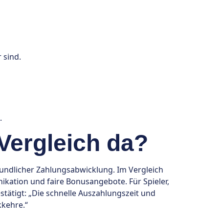
 sind.
.
 Vergleich da?
eundlicher Zahlungsabwicklung. Im Vergleich
ikation und faire Bonusangebote. Für Spieler,
estätigt: „Die schnelle Auszahlungszeit und
kkehre.“