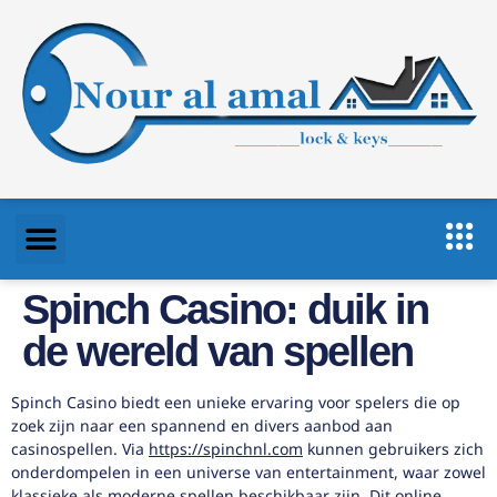
Spinch Casino: duik in
de wereld van spellen
Spinch Casino biedt een unieke ervaring voor spelers die op
zoek zijn naar een spannend en divers aanbod aan
casinospellen. Via
https://spinchnl.com
kunnen gebruikers zich
onderdompelen in een universe van entertainment, waar zowel
klassieke als moderne spellen beschikbaar zijn. Dit online