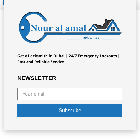
Get a Locksmith in Dubai | 24/7 Emergency Lockouts |
Fast and Reliable Service
NEWSLETTER
Subscribe