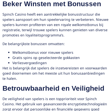
Beker Winsten met Bonussen
Spinch Casino heeft een aantrekkelijke bonusstructuur die
spelers aanspoort om hun speelervaring te verbeteren. Nieuwe
spelers kunnen profiteren van een royale welkomstbonus bij
registratie, terwijl trouwe spelers kunnen genieten van diverse
promoties en loyaliteitsprogramma’s.
De belangrijkste bonussen omvatten:
Welkomstbonus voor nieuwe spelers
Gratis spins op geselecteerde gokkasten
Verliesvergoedingen
Het is belangrijk dat spelers de inzetvereisten en voorwaarden
goed doornemen om het meeste uit hun bonusaanbiedingen
te halen.
Betrouwbaarheid en Veiligheid
De veiligheid van spelers is een topprioriteit voor Spinch
Casino. Het gebruik van geavanceerde encryptietechnologieën
zorgt ervoor dat persoonlijke en financiële gegevens goed