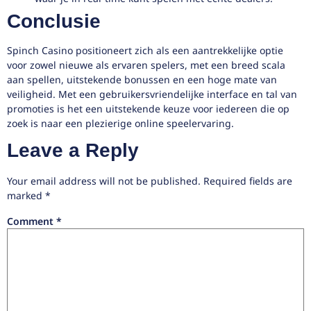
Conclusie
Spinch Casino positioneert zich als een aantrekkelijke optie
voor zowel nieuwe als ervaren spelers, met een breed scala
aan spellen, uitstekende bonussen en een hoge mate van
veiligheid. Met een gebruikersvriendelijke interface en tal van
promoties is het een uitstekende keuze voor iedereen die op
zoek is naar een plezierige online speelervaring.
Leave a Reply
Your email address will not be published.
Required fields are
marked
*
Comment
*