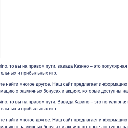
no, то вы на правом пути.
вавада
Казино – это популярная
тельных и прибыльных игр.
ете найти многое другое. Наш сайт предлагает информацию 
мацию о различных бонусах и акциях, которые доступны на
no, то вы на правом пути. Вавада Казино – это популярная
тельных и прибыльных игр.
ете найти многое другое. Наш сайт предлагает информацию 
мацию о различных бонусах и акциях, которые доступны на