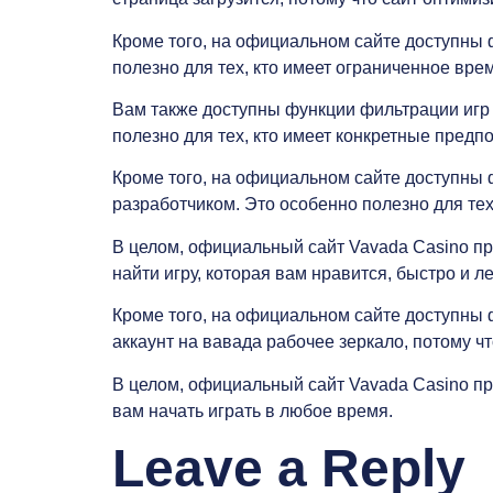
Кроме того, на официальном сайте доступны ф
полезно для тех, кто имеет ограниченное вре
Вам также доступны функции фильтрации игр п
полезно для тех, кто имеет конкретные предпо
Кроме того, на официальном сайте доступны 
разработчиком. Это особенно полезно для тех
В целом, официальный сайт Vavada Casino пре
найти игру, которая вам нравится, быстро и ле
Кроме того, на официальном сайте доступны ф
аккаунт на вавада рабочее зеркало, потому 
В целом, официальный сайт Vavada Casino пре
вам начать играть в любое время.
Leave a Reply