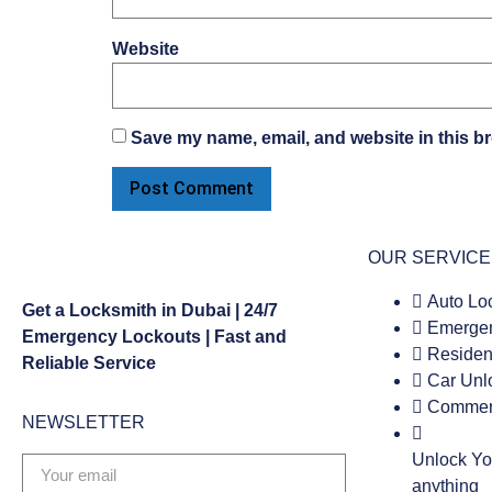
Website
Save my name, email, and website in this br
OUR SERVICE
Auto Lo
Get a Locksmith in Dubai | 24/7
Emergen
Emergency Lockouts | Fast and
Residen
Reliable Service
Car Unl
Commerc
NEWSLETTER
Unlock You
anything