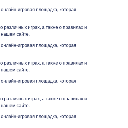
 онлайн-игровая площадка, которая
о различных играх, а также о правилах и
 нашем сайте.
 онлайн-игровая площадка, которая
о различных играх, а также о правилах и
 нашем сайте.
 онлайн-игровая площадка, которая
о различных играх, а также о правилах и
 нашем сайте.
 онлайн-игровая площадка, которая