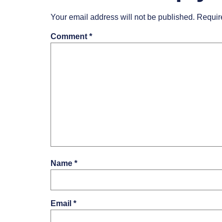
Your email address will not be published.
Requir
Comment
*
Name
*
Email
*