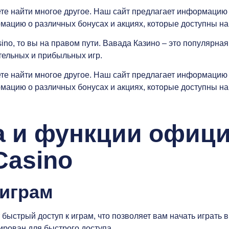
ете найти многое другое. Наш сайт предлагает информацию 
мацию о различных бонусах и акциях, которые доступны на
no, то вы на правом пути. Вавада Казино – это популярная
тельных и прибыльных игр.
ете найти многое другое. Наш сайт предлагает информацию 
мацию о различных бонусах и акциях, которые доступны на
 и функции офици
Casino
 играм
ыстрый доступ к играм, что позволяет вам начать играть в
зирован для быстрого доступа.