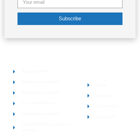
Subscribe
OUR SERVICES
Auto Locksmith
QUICK LINKS
Emergency Locksmith
Home
Residential Locksmith
About Us
Car Unlock Service
Our Services
Commercial Locksmith
Contact Us
Unlock Your Door, Vehicle or
anything