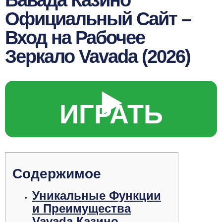
Вавада Казино
Официальный Сайт –
Вход на Рабочее
Зеркало Vavada (2026)
▶️
ИГРАТЬ
Содержимое
Уникальные Функции
и Преимущества
Vavada Казино