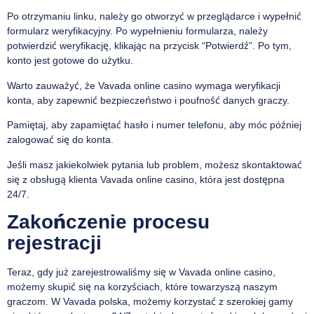
Po otrzymaniu linku, należy go otworzyć w przeglądarce i wypełnić
formularz weryfikacyjny. Po wypełnieniu formularza, należy
potwierdzić weryfikację, klikając na przycisk “Potwierdź”. Po tym,
konto jest gotowe do użytku.
Warto zauważyć, że Vavada online casino wymaga weryfikacji
konta, aby zapewnić bezpieczeństwo i poufność danych graczy.
Pamiętaj, aby zapamiętać hasło i numer telefonu, aby móc później
zalogować się do konta.
Jeśli masz jakiekolwiek pytania lub problem, możesz skontaktować
się z obsługą klienta Vavada online casino, która jest dostępna
24/7.
Zakończenie procesu
rejestracji
Teraz, gdy już zarejestrowaliśmy się w Vavada online casino,
możemy skupić się na korzyściach, które towarzyszą naszym
graczom. W Vavada polska, możemy korzystać z szerokiej gamy