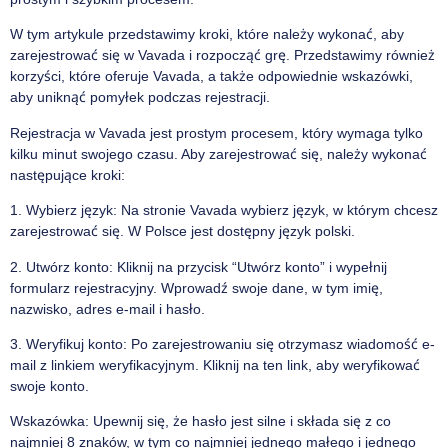
W tym artykule przedstawimy kroki, które należy wykonać, aby
zarejestrować się w Vavada i rozpocząć grę. Przedstawimy również
korzyści, które oferuje Vavada, a także odpowiednie wskazówki,
aby uniknąć pomyłek podczas rejestracji.
Rejestracja w Vavada jest prostym procesem, który wymaga tylko
kilku minut swojego czasu. Aby zarejestrować się, należy wykonać
następujące kroki:
1. Wybierz język: Na stronie Vavada wybierz język, w którym chcesz
zarejestrować się. W Polsce jest dostępny język polski.
2. Utwórz konto: Kliknij na przycisk “Utwórz konto” i wypełnij
formularz rejestracyjny. Wprowadź swoje dane, w tym imię,
nazwisko, adres e-mail i hasło.
3. Weryfikuj konto: Po zarejestrowaniu się otrzymasz wiadomość e-
mail z linkiem weryfikacyjnym. Kliknij na ten link, aby weryfikować
swoje konto.
Wskazówka: Upewnij się, że hasło jest silne i składa się z co
najmniej 8 znaków, w tym co najmniej jednego małego i jednego