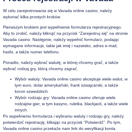
W celu zarejestrowania się w Vavada online casino, należy
wykonać kilka prostych kroków.
Pierwszym krokiem jest wypełnienie formularza rejestracyjnego.
Aby to zrobić, należy kliknąć na przycisk “Zarejestruj się” na stronie
Vavada casino. Następnie, należy wypełnić formularz, podając
wymagane informacje, takie jak imię i nazwisko, adres e-mail,
hasło, a także numer telefonu.
Ponadto, należy wybrać walutę, w której chcemy grać, a także
wybrać rodzaj gry, którą chcemy zagrać.
Wybór waluty: Vavada online casino akceptuje wiele walut, w
tym euro, dolar amerykański, frank szwajcarski, a także
koron szwedzkich.
Wybór rodzaju gry: Vavada online casino oferuje wiele
rodzajów gier, w tym kasyno, ruletka, blackjack, a także wiele
innych.
Po wypełnieniu formularza i wybraniu waluty i rodzaju gry, należy
potwierdzić rejestrację, klikając na przycisk “Potwierdź”. Po tym,
Vavada online casino przekaże nam link do weryfikacji konta.