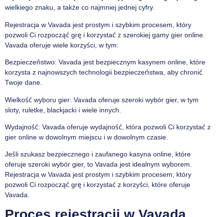
wielkiego znaku, a także co najmniej jednej cyfry.
Rejestracja w Vavada jest prostym i szybkim procesem, który
pozwoli Ci rozpocząć grę i korzystać z szerokiej gamy gier online.
Vavada oferuje wiele korzyści, w tym:
Bezpieczeństwo: Vavada jest bezpiecznym kasynem online, które
korzysta z najnowszych technologii bezpieczeństwa, aby chronić
Twoje dane.
Wielkość wyboru gier: Vavada oferuje szeroki wybór gier, w tym
sloty, ruletke, blackjacki i wiele innych.
Wydajność: Vavada oferuje wydajność, która pozwoli Ci korzystać z
gier online w dowolnym miejscu i w dowolnym czasie.
Jeśli szukasz bezpiecznego i zaufanego kasyna online, które
oferuje szeroki wybór gier, to Vavada jest idealnym wyborem.
Rejestracja w Vavada jest prostym i szybkim procesem, który
pozwoli Ci rozpocząć grę i korzystać z korzyści, które oferuje
Vavada.
Proces rejestracji w Vavada