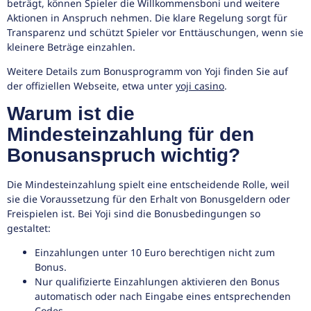
beträgt, können Spieler die Willkommensboni und weitere
Aktionen in Anspruch nehmen. Die klare Regelung sorgt für
Transparenz und schützt Spieler vor Enttäuschungen, wenn sie
kleinere Beträge einzahlen.
Weitere Details zum Bonusprogramm von Yoji finden Sie auf
der offiziellen Webseite, etwa unter
yoji casino
.
Warum ist die
Mindesteinzahlung für den
Bonusanspruch wichtig?
Die Mindesteinzahlung spielt eine entscheidende Rolle, weil
sie die Voraussetzung für den Erhalt von Bonusgeldern oder
Freispielen ist. Bei Yoji sind die Bonusbedingungen so
gestaltet:
Einzahlungen unter 10 Euro berechtigen nicht zum
Bonus.
Nur qualifizierte Einzahlungen aktivieren den Bonus
automatisch oder nach Eingabe eines entsprechenden
Codes.