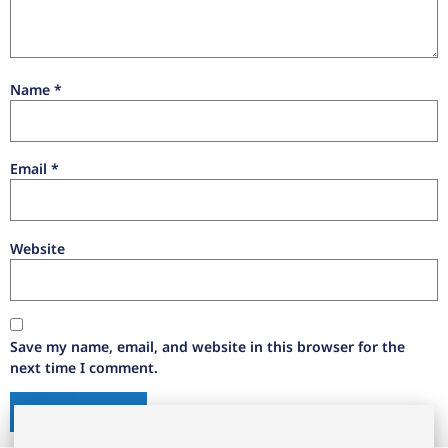
Name
*
Email
*
Website
Save my name, email, and website in this browser for the
next time I comment.