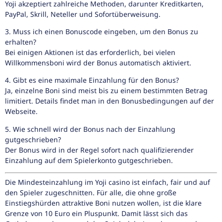
Yoji akzeptiert zahlreiche Methoden, darunter Kreditkarten,
PayPal, Skrill, Neteller und Sofortüberweisung.
3. Muss ich einen Bonuscode eingeben, um den Bonus zu
erhalten?
Bei einigen Aktionen ist das erforderlich, bei vielen
Willkommensboni wird der Bonus automatisch aktiviert.
4. Gibt es eine maximale Einzahlung für den Bonus?
Ja, einzelne Boni sind meist bis zu einem bestimmten Betrag
limitiert. Details findet man in den Bonusbedingungen auf der
Webseite.
5. Wie schnell wird der Bonus nach der Einzahlung
gutgeschrieben?
Der Bonus wird in der Regel sofort nach qualifizierender
Einzahlung auf dem Spielerkonto gutgeschrieben.
Die Mindesteinzahlung im Yoji casino ist einfach, fair und auf
den Spieler zugeschnitten. Für alle, die ohne große
Einstiegshürden attraktive Boni nutzen wollen, ist die klare
Grenze von 10 Euro ein Pluspunkt. Damit lässt sich das