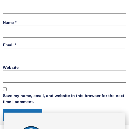
Name
*
Email
*
Website
Save my name, email, and website in this browser for the next
time I comment.