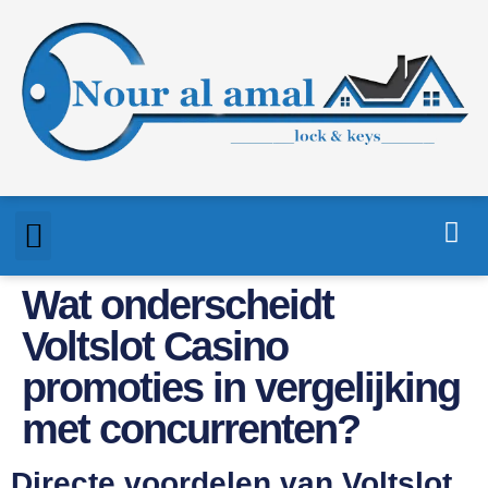
Wat onderscheidt
Voltslot Casino
promoties in vergelijking
met concurrenten?
Directe voordelen van Voltslot