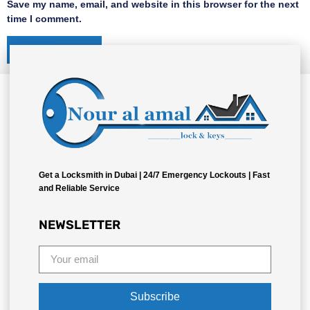
Save my name, email, and website in this browser for the next
time I comment.
Get a Locksmith in Dubai | 24/7 Emergency Lockouts | Fast
and Reliable Service
NEWSLETTER
Subscribe