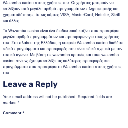
Wazamba casino στους χρήστες του. Οι χρήστες μπορούν να
επιλέξουν από μεγάλο αριθμό προγραμμάτων πληροφορικής και
χρηματοδότησης, όπως κάρτες VISA, MasterCard, Neteller, Skrill
και άλλες.
Το Wazamba casino είναι ένα διαδικτυακό καζίνο που προσφέρει
μεγάλο αριθμό προγραμμάτων και προσφορών για τους χρήστες
του. Στο πλαίσιο της Ελλάδας, η εταιρεία Wazamba casino διαθέτει
ειδικά προγράμματα και προσφορές που είναι ειδικά σχετικά με τον
τοπικό αγώνα. Με βάση τις wazamba κριτικές και τους wazamba
casino review, έχουμε επιλέξει τις καλύτερες προσφορές και
προγράμματα που προσφέρει το Wazamba casino στους χρήστες
του.
Leave a Reply
Your email address will not be published.
Required fields are
marked
*
Comment
*