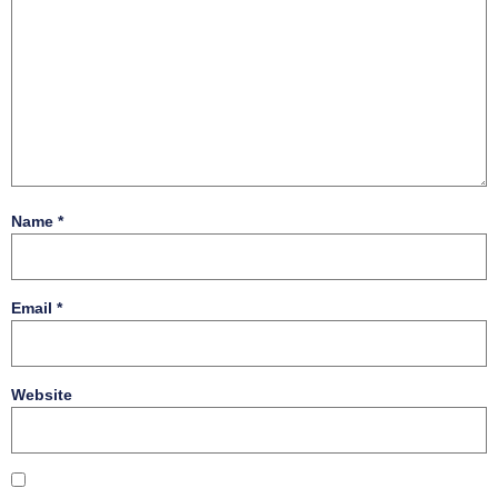
Name
*
Email
*
Website