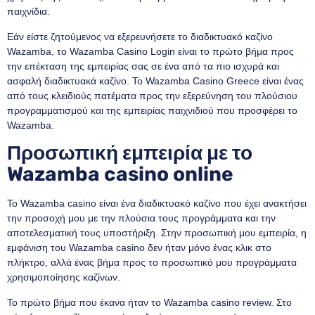
παιχνίδια.
Εάν είστε ζητούμενος να εξερευνήσετε το διαδικτυακό καζίνο
Wazamba, το Wazamba Casino Login είναι το πρώτο βήμα προς
την επέκταση της εμπειρίας σας σε ένα από τα πιο ισχυρά και
ασφαλή διαδικτυακά καζίνο. Το Wazamba Casino Greece είναι ένας
από τους κλειδιούς πατέματα προς την εξερεύνηση του πλούσιου
προγραμματισμού και της εμπειρίας παιχνιδιού που προσφέρει το
Wazamba.
Προσωπική εμπειρία με το
Wazamba casino online
Το Wazamba casino είναι ένα διαδικτυακό καζίνο που έχει ανακτήσει
την προσοχή μου με την πλούσια τους προγράμματα και την
αποτελεσματική τους υποστήριξη. Στην προσωπική μου εμπειρία, η
εμφάνιση του Wazamba casino δεν ήταν μόνο ένας κλικ στο
πλήκτρο, αλλά ένας βήμα προς το προσωπικό μου προγράμματα
χρησιμοποίησης καζίνων.
Το πρώτο βήμα που έκανα ήταν το Wazamba casino review. Στο