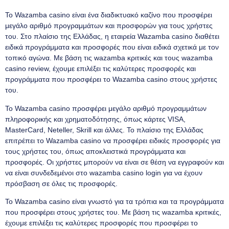
Το Wazamba casino είναι ένα διαδικτυακό καζίνο που προσφέρει
μεγάλο αριθμό προγραμμάτων και προσφορών για τους χρήστες
του. Στο πλαίσιο της Ελλάδας, η εταιρεία Wazamba casino διαθέτει
ειδικά προγράμματα και προσφορές που είναι ειδικά σχετικά με τον
τοπικό αγώνα. Με βάση τις wazamba κριτικές και τους wazamba
casino review, έχουμε επιλέξει τις καλύτερες προσφορές και
προγράμματα που προσφέρει το Wazamba casino στους χρήστες
του.
Το Wazamba casino προσφέρει μεγάλο αριθμό προγραμμάτων
πληροφορικής και χρηματοδότησης, όπως κάρτες VISA,
MasterCard, Neteller, Skrill και άλλες. Το πλαίσιο της Ελλάδας
επιτρέπει το Wazamba casino να προσφέρει ειδικές προσφορές για
τους χρήστες του, όπως αποκλειστικά προγράμματα και
προσφορές. Οι χρήστες μπορούν να είναι σε θέση να εγγραφούν και
να είναι συνδεδεμένοι στο wazamba casino login για να έχουν
πρόσβαση σε όλες τις προσφορές.
Το Wazamba casino είναι γνωστό για τα τρόπια και τα προγράμματα
που προσφέρει στους χρήστες του. Με βάση τις wazamba κριτικές,
έχουμε επιλέξει τις καλύτερες προσφορές που προσφέρει το