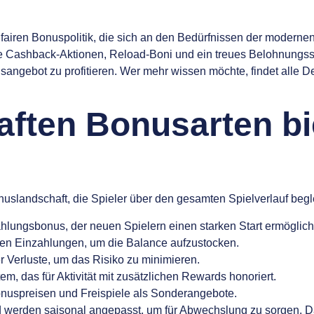
fairen Bonuspolitik, die sich an den Bedürfnissen der modernen
ge Cashback-Aktionen, Reload-Boni und ein treues Belohnungssy
angebot zu profitieren. Wer mehr wissen möchte, findet alle Det
ften Bonusarten bi
uslandschaft, die Spieler über den gesamten Spielverlauf begle
lungsbonus, der neuen Spielern einen starken Start ermöglich
en Einzahlungen, um die Balance aufzustocken.
r Verluste, um das Risiko zu minimieren.
, das für Aktivität mit zusätzlichen Rewards honoriert.
onuspreisen und Freispiele als Sonderangebote.
d werden saisonal angepasst, um für Abwechslung zu sorgen. 