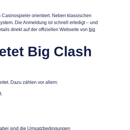
 Casinospieler orientiert. Neben klassischen
stem. Die Anmeldung ist schnell erledigt – und
ails direkt auf der offiziellen Webseite von
big
etet Big Clash
itet. Dazu zählen vor allem:
t.
Dabei sind die Umsatzbedingungen