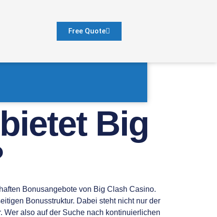
Free Quote
ietet Big
?
erhaften Bonusangebote von Big Clash Casino.
itigen Bonusstruktur. Dabei steht nicht nur der
 Wer also auf der Suche nach kontinuierlichen