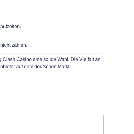
aufzeiten.
nicht zählen.
g Clash Casino eine solide Wahl. Die Vielfalt an
Anbieter auf dem deutschen Markt.