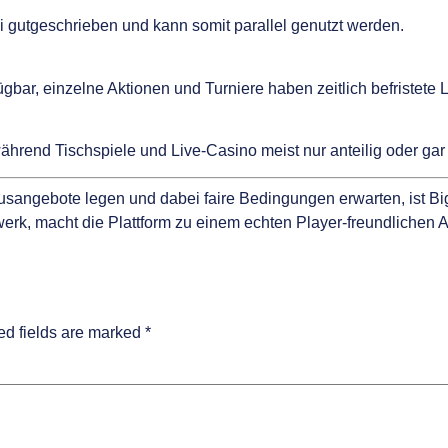
gutgeschrieben und kann somit parallel genutzt werden.
gbar, einzelne Aktionen und Turniere haben zeitlich befristete L
hrend Tischspiele und Live-Casino meist nur anteilig oder gar 
onusangebote legen und dabei faire Bedingungen erwarten, ist Bi
erk, macht die Plattform zu einem echten Player-freundlichen 
ed fields are marked
*