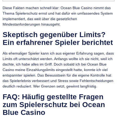
Diese Fakten machen schnell klar: Ocean Blue Casino nimmt das
Thema Spielerschutz ernst und hat dafür ein umfassendes System
implementiert, das weit über die gesetzlichen
Mindestanforderungen hinausgeht.
Skeptisch gegenüber Limits?
Ein erfahrener Spieler berichtet
Als ehemaliger Spieler kann ich aus eigener Erfahrung sagen, dass
Limits oft unterschätzt werden. Anfangs wollte ich sie nicht, weil ich
dachte, ich habe alles im Griff. Doch sobald ich bei Ocean Blue
Casino meine Einzahlungslimits eingestellt hatte, konnte ich viel
entspannter spielen. Das Bewusstsein für die eigene Kontrolle hat
das Spielerlebnis verbessert und Stress sowie Fehlentscheidungen
deutlich reduziert. Wer Grenzen setzt, gewinnt langfristig.
FAQ: Häufig gestellte Fragen
zum Spielerschutz bei Ocean
Blue Casino