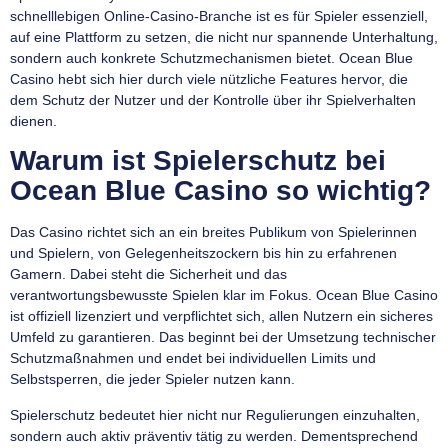
schnelllebigen Online-Casino-Branche ist es für Spieler essenziell,
auf eine Plattform zu setzen, die nicht nur spannende Unterhaltung,
sondern auch konkrete Schutzmechanismen bietet. Ocean Blue
Casino hebt sich hier durch viele nützliche Features hervor, die
dem Schutz der Nutzer und der Kontrolle über ihr Spielverhalten
dienen.
Warum ist Spielerschutz bei
Ocean Blue Casino so wichtig?
Das Casino richtet sich an ein breites Publikum von Spielerinnen
und Spielern, von Gelegenheitszockern bis hin zu erfahrenen
Gamern. Dabei steht die Sicherheit und das
verantwortungsbewusste Spielen klar im Fokus. Ocean Blue Casino
ist offiziell lizenziert und verpflichtet sich, allen Nutzern ein sicheres
Umfeld zu garantieren. Das beginnt bei der Umsetzung technischer
Schutzmaßnahmen und endet bei individuellen Limits und
Selbstsperren, die jeder Spieler nutzen kann.
Spielerschutz bedeutet hier nicht nur Regulierungen einzuhalten,
sondern auch aktiv präventiv tätig zu werden. Dementsprechend