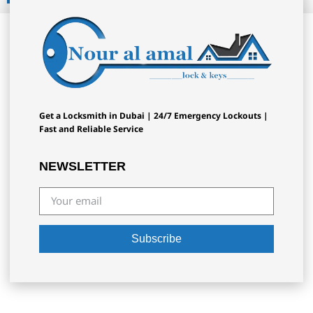
Get a Locksmith in Dubai | 24/7 Emergency Lockouts |
Fast and Reliable Service
NEWSLETTER
Subscribe