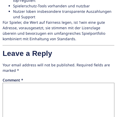
top-reguliert
Spielerschutz-Tools vorhanden und nutzbar
Nutzer loben insbesondere transparente Auszahlungen
und Support
Für Spieler, die Wert auf Fairness legen, ist 1win eine gute
Adresse, vorausgesetzt, sie stimmen mit der Lizenzlage
überein und bevorzugen ein umfangreiches Spielportfolio
kombiniert mit Einhaltung von Standards.
Leave a Reply
Your email address will not be published.
Required fields are
marked
*
Comment
*