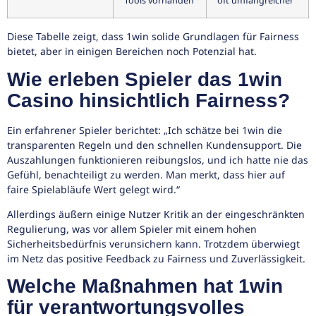
Tools vorhanden
oft umfangreicher
Diese Tabelle zeigt, dass 1win solide Grundlagen für Fairness
bietet, aber in einigen Bereichen noch Potenzial hat.
Wie erleben Spieler das 1win
Casino hinsichtlich Fairness?
Ein erfahrener Spieler berichtet: „Ich schätze bei 1win die
transparenten Regeln und den schnellen Kundensupport. Die
Auszahlungen funktionieren reibungslos, und ich hatte nie das
Gefühl, benachteiligt zu werden. Man merkt, dass hier auf
faire Spielabläufe Wert gelegt wird.“
Allerdings äußern einige Nutzer Kritik an der eingeschränkten
Regulierung, was vor allem Spieler mit einem hohen
Sicherheitsbedürfnis verunsichern kann. Trotzdem überwiegt
im Netz das positive Feedback zu Fairness und Zuverlässigkeit.
Welche Maßnahmen hat 1win
für verantwortungsvolles