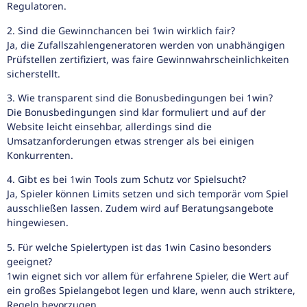
Regulatoren.
2. Sind die Gewinnchancen bei 1win wirklich fair?
Ja, die Zufallszahlengeneratoren werden von unabhängigen
Prüfstellen zertifiziert, was faire Gewinnwahrscheinlichkeiten
sicherstellt.
3. Wie transparent sind die Bonusbedingungen bei 1win?
Die Bonusbedingungen sind klar formuliert und auf der
Website leicht einsehbar, allerdings sind die
Umsatzanforderungen etwas strenger als bei einigen
Konkurrenten.
4. Gibt es bei 1win Tools zum Schutz vor Spielsucht?
Ja, Spieler können Limits setzen und sich temporär vom Spiel
ausschließen lassen. Zudem wird auf Beratungsangebote
hingewiesen.
5. Für welche Spielertypen ist das 1win Casino besonders
geeignet?
1win eignet sich vor allem für erfahrene Spieler, die Wert auf
ein großes Spielangebot legen und klare, wenn auch striktere,
Regeln bevorzugen.