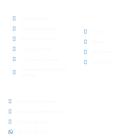
OUR SERVICES
Auto Locksmith
QUICK LINKS
Emergency Locksmith
Home
Residential Locksmith
About Us
Car Unlock Service
Our Services
Commercial Locksmith
Contact Us
Unlock Your Door, Vehicle or
anything
CONTACT DETAILS
Hor Al Anz Deira, Dubai
mohsaniqbal1993@gmail.com
+971 050 506 8651
+971 050 506 8651