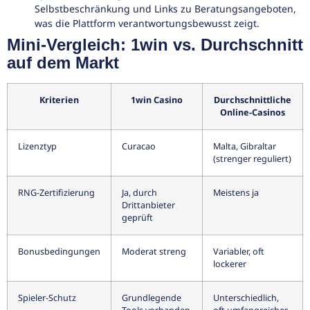
Selbstbeschränkung und Links zu Beratungsangeboten,
was die Plattform verantwortungsbewusst zeigt.
Mini-Vergleich: 1win vs. Durchschnitt
auf dem Markt
Kriterien
1win Casino
Durchschnittliche
Online-Casinos
Lizenztyp
Curacao
Malta, Gibraltar
(strenger reguliert)
RNG-Zertifizierung
Ja, durch
Meistens ja
Drittanbieter
geprüft
Bonusbedingungen
Moderat streng
Variabler, oft
lockerer
Spieler-Schutz
Grundlegende
Unterschiedlich,